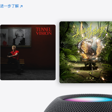
注
进一步了解
Apple
(在
Music
新
窗
口
中
打
开)