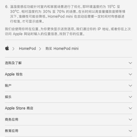
温湿度感应功能针对室内和家居场景进行了优化，即环境温度约为 15ºC 至
30ºC、相对湿度约为 30% 至 70% 的场景。在长时间以高音量播放音频等情
况下，准确性可能会降低。HomePod mini 在启动后需要一定时间对传感器进
行校准，才可显示结果。
我们会使用你所在位置，为你更快显示送货选项。我们通过你的 IP 地址，或者你在上次
访问 Apple 网站时输入的位置信息，找到了你的位置。
HomePod
购买 HomePod mini
Apple
选购及了解
Apple 钱包
账户
娱乐
Apple Store 商店
商务应用
教育应用