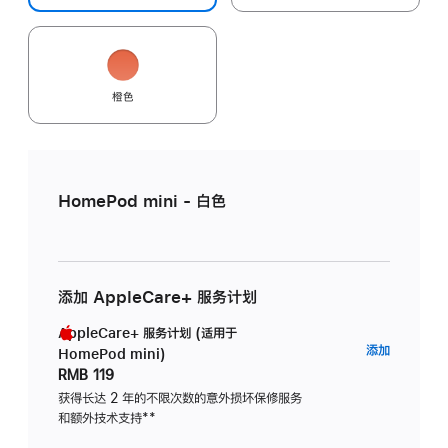
橙色
HomePod mini - 白色
添加 AppleCare+ 服务计划
AppleCare+ 服务计划 (适用于
AppleC
添加
HomePod mini)
服
RMB 119
务
获得长达 2 年的不限次数的意外损坏保修服务
和额外技术支持
脚
**
计
注