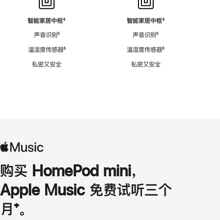
智能家居中枢
脚
⁴
智能家居中枢
脚
⁴
注
注
声音识别
脚
⁵
声音识别
脚
⁵
注
注
温湿度传感器
脚
⁶
温湿度传感器
脚
⁶
注
注
私密又安全
私密又安全
购买 HomePod mini，
Apple Music 免费试听三个
月
脚
⁺。