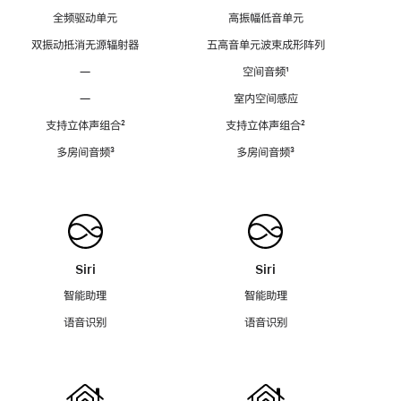
全频驱动单元
高振幅低音单元
双振动抵消无源辐射器
五高音单元波束成形阵列
—
空间音频
脚
¹
注
—
室内空间感应
支持立体声组合
脚
²
支持立体声组合
脚
²
注
注
多房间音频
脚
³
多房间音频
脚
³
注
注
Siri
Siri
智能助理
智能助理
语音识别
语音识别