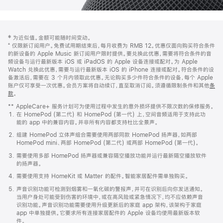
网
脚
‡ 为近似值。金额可能随时间变动。
注
页
⁺ 仅限新订阅用户。免费试用期结束后，每月收费为 RMB 12。优惠仅面向购买符合条件
页
的新设备的 Apple Music 新订阅用户限时提供。要兑换此优惠，需要将符合条件的音
频设备与运行最新版本 iOS 或 iPadOS 的 Apple 设备连接或配对。为 Apple
脚
Watch 兑换此优惠，需要与运行最新版本 iOS 的 iPhone 连接或配对。符合条件的设
备激活后，需要在 3 个月内领取此优惠。无论购买多少件符合条件的设备，每个 Apple
账户仅可享受一次优惠。会员方案将自动续订，直至取消订阅。须遵循限制条件和其他
条
款
。
(在
新
** AppleCare+ 服务计划可为使用过程中发生的意外损坏提供不限次数的保修服务。
窗
在 HomePod (第二代) 和 HomePod (第一代) 上，空间音频适用于支持此功
口
能的 app 中的兼容内容。并非所有内容都支持杜比全景声。
中
打
组建 HomePod 立体声组合需要使用两部同款 HomePod 扬声器，如两部
开)
HomePod mini、两部 HomePod (第二代) 或两部 HomePod (第一代)。
需要使用多部 HomePod 扬声器或兼容隔空播放功能并运行最新隔空播放软件
的扬声器。
需要使用支持 HomeKit 或 Matter 的配件。智能家居配件需单独购买。
声音识别功能可检测到烟雾和一氧化碳的警报声，并可在识别后向你发送通知。
当用户身处可能受到伤害的环境中，或在高风险或紧急情况下，均不应依赖声音
识别功能。声音识别功能需要使用升级更新后的家庭 app 架构，该架构于家庭
app 中单独提供。它要求所有连接家居配件的 Apple 设备均使用最新版本软
件。