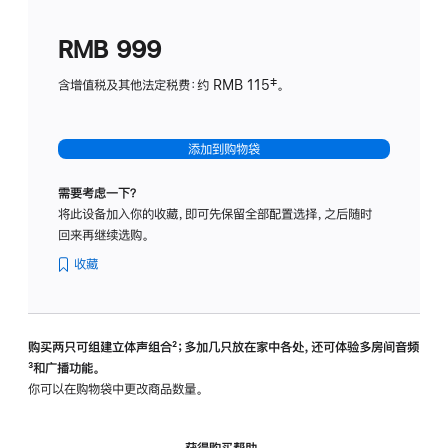
划
(适
RMB 999
用
于
含增值税及其他法定税费：约 RMB 115‡。
HomeP
mini)
添加到购物袋
需要考虑一下？
将此设备加入你的收藏，即可先保留全部配置选择，之后随时
回来再继续选购。
收藏
购买两只可组建立体声组合
脚
²；多加几只放在家中各处，还可体验多‍房‍间音频
脚
³和广播功能。
注
注
你可以在购物袋中更改商品数量。
获得购买帮助，