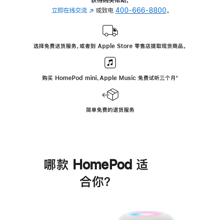
立即在线交流
(在
或致电
400-666-8800
。
新
窗
口
选择免费送货服务，或者到 Apple Store 零售店提取现货商品。
中
打
开)
购买 HomePod mini，Apple Music 免费试听三个月
脚
⁺
注
简单免费的退货服务
哪款 HomePod 适
合你？
进
一
步