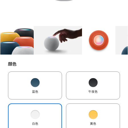
图库
图像
1
图库
图像
2
图库
图像
3
颜色
蓝色
午夜色
白色
黄色