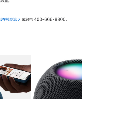
数量。
即在线交流
(在
或致电
400-666-8800。
新
窗
口
中
打
开)
库
图像
4
图库
图像
5