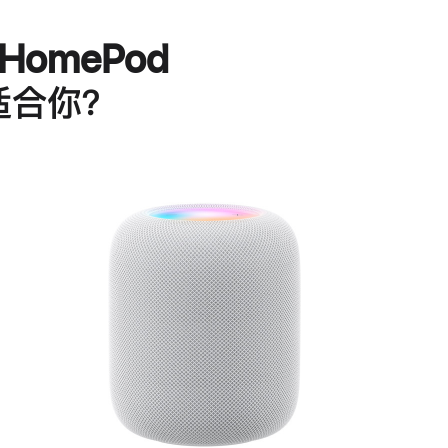
HomePod
适合你？
进
一
步
了
解
HomePod<