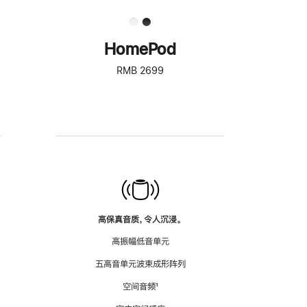
HomePod
RMB 2699
高保真音质，令人沉浸。
高振幅低音单元
五高音单元波束成形阵列
空间音频
脚
¹
注