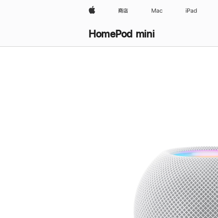
Apple
商店
Mac
iPad
HomePod mini
购
买
HomePod mini