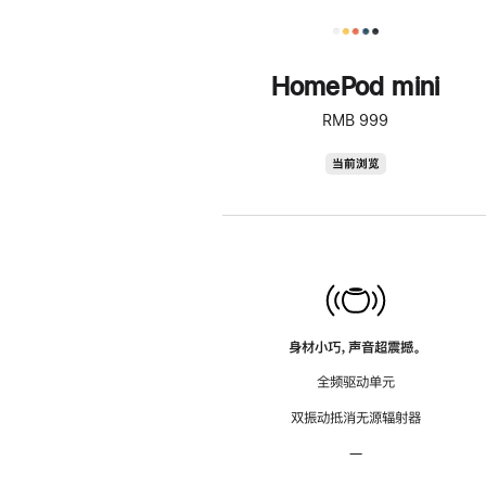
HomePod mini
RMB 999
HomePod
当前浏览
mini
身材小巧，声音超震撼。
全频驱动单元
双振动抵消无源辐射器
—