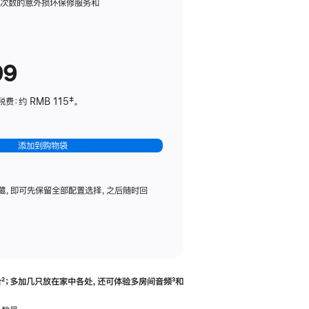
务
限次数的意外损坏保修服务和
计
划
(适
99
用
于
：约 RMB 115‡。
HomePod
mini)
添加到购物袋
藏，即可先保留全部配置选择，之后随时回
合
脚
²；多加几只放在家中各处，还可体验多‍房‍间音频
脚
³和
注
注