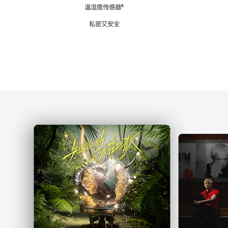
注
温湿度传感器
脚
⁶
注
私密又安全