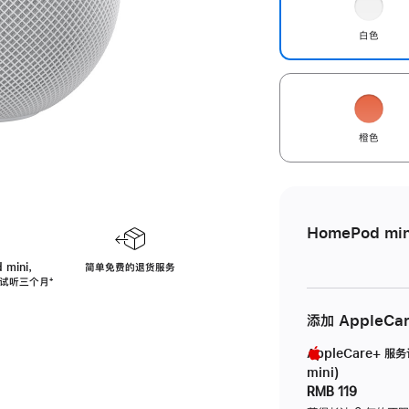
白色
橙色
HomePod min
 mini，
简单免费的退货服务
免费试听三个月
脚
⁺
注
添加 AppleCa
AppleCare+ 服
mini)
RMB 119