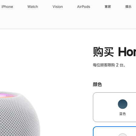
iPhone
Watch
Vision
AirPods
家居
娱乐
购买 Hom
每位顾客限购 2 台。
颜色
蓝色