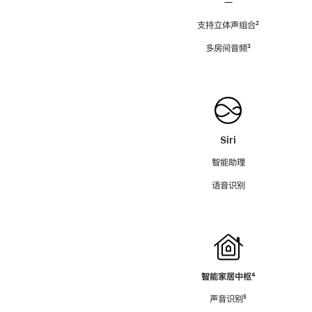
—
支持立体声组合
脚
²
注
多房间音频
脚
³
注
Siri
智能助理
语音识别
智能家居中枢
脚
⁴
注
声音识别
脚
⁵