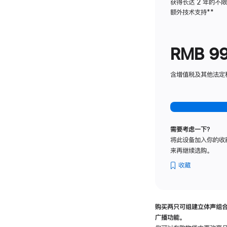
获得长达 2 年的不
额外技术支持
脚
**
注
RMB 9
含增值税及其他法定税费
需要考虑一下？
将此设备加入你的收
来再继续选购。
收藏
购买两只可组建立体声组
广播功能。