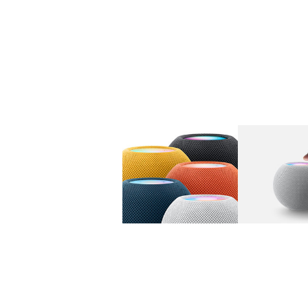
图库
图像
1