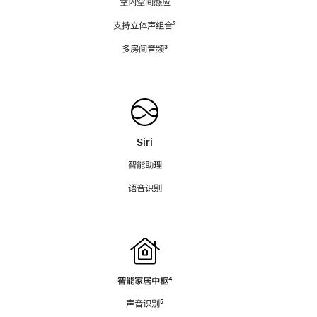
室内空间感应
支持立体声组合
脚
²
注
多房间音频
脚
³
注
Siri
智能助理
语音识别
智能家居中枢
脚
⁴
注
声音识别
脚
⁵