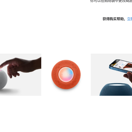
你可以在购物袋中更改商品
获得购买帮助，
立
图库
图像
2
图库
图像
3
图