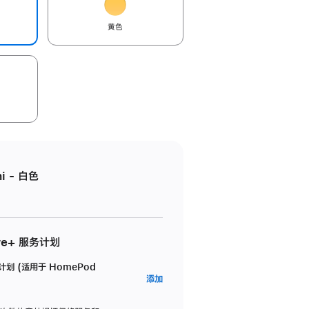
黄色
i - 白色
re+ 服务计划
务计划 (适用于 HomePod
AppleCare+
添加
服