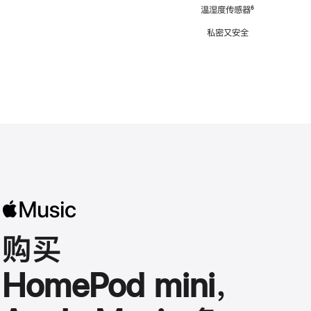
注
温湿度传感器
脚
⁶
注
私密又安全
购买
HomePod mini，