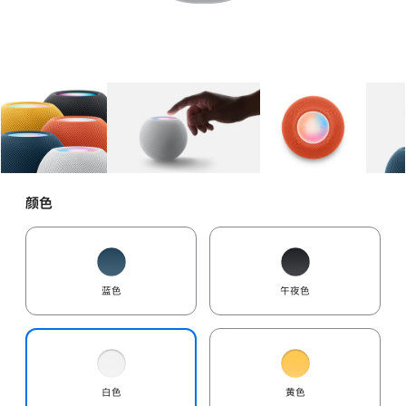
图库
图像
1
图库
图像
2
图库
图像
3
颜色
蓝色
午夜色
白色
黄色