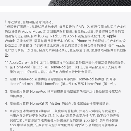
网
脚
‡ 为近似值。金额可能随时间变动。
注
页
⁺ 仅限新订阅用户。免费试用期结束后，每月收费为 RMB 12。优惠仅面向购买符合条件
页
的新设备的 Apple Music 新订阅用户限时提供。要兑换此优惠，需要将符合条件的音
频设备与运行最新版本 iOS 或 iPadOS 的 Apple 设备连接或配对。为 Apple
脚
Watch 兑换此优惠，需要与运行最新版本 iOS 的 iPhone 连接或配对。符合条件的设
备激活后，需要在 3 个月内领取此优惠。无论购买多少件符合条件的设备，每个 Apple
账户仅可享受一次优惠。会员方案将自动续订，直至取消订阅。须遵循限制条件和其他
条
款
。
(在
新
** AppleCare+ 服务计划可为使用过程中发生的意外损坏提供不限次数的保修服务。
窗
在 HomePod (第二代) 和 HomePod (第一代) 上，空间音频适用于支持此功
口
能的 app 中的兼容内容。并非所有内容都支持杜比全景声。
中
打
组建 HomePod 立体声组合需要使用两部同款 HomePod 扬声器，如两部
开)
HomePod mini、两部 HomePod (第二代) 或两部 HomePod (第一代)。
需要使用多部 HomePod 扬声器或兼容隔空播放功能并运行最新隔空播放软件
的扬声器。
需要使用支持 HomeKit 或 Matter 的配件。智能家居配件需单独购买。
声音识别功能可检测到烟雾和一氧化碳的警报声，并可在识别后向你发送通知。
当用户身处可能受到伤害的环境中，或在高风险或紧急情况下，均不应依赖声音
识别功能。声音识别功能需要使用升级更新后的家庭 app 架构，该架构于家庭
app 中单独提供。它要求所有连接家居配件的 Apple 设备均使用最新版本软
件。