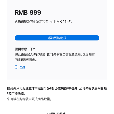
划
(适
RMB 999
用
于
含增值税及其他法定税费：约 RMB 115‡。
HomeP
mini)
添加到购物袋
需要考虑一下？
将此设备加入你的收藏，即可先保留全部配置选择，之后随时
回来再继续选购。
收藏
购买两只可组建立体声组合
脚
²；多加几只放在家中各处，还可体验多‍房‍间音频
脚
³和广播功能。
注
注
你可以在购物袋中更改商品数量。
获得购买帮助，