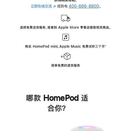
立即在线交流
(在
或致电
400-666-8800
。
新
窗
口
选择免费送货服务，或者到 Apple Store 零售店提取现货商品。
中
打
开)
购买 HomePod mini，Apple Music 免费试听三个月
脚
⁺
注
简单免费的退货服务
哪款 HomePod 适
合你？
进
一
步