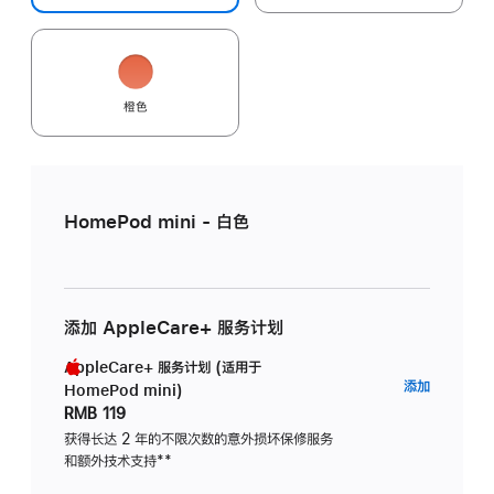
橙色
HomePod mini - 白色
添加 AppleCare+ 服务计划
AppleCare+ 服务计划 (适用于
AppleC
添加
HomePod mini)
服
RMB 119
务
获得长达 2 年的不限次数的意外损坏保修服务
和额外技术支持
脚
**
计
注