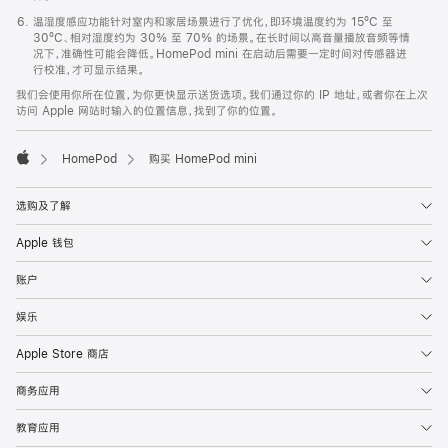
温湿度感应功能针对室内和家居场景进行了优化，即环境温度约为 15ºC 至
30ºC、相对湿度约为 30% 至 70% 的场景。在长时间以高音量播放音频等情
况下，准确性可能会降低。HomePod mini 在启动后需要一定时间对传感器进
行校准，才可显示结果。
我们会使用你所在位置，为你更快显示送货选项。我们通过你的 IP 地址，或者你在上次
访问 Apple 网站时输入的位置信息，找到了你的位置。
HomePod
购买 HomePod mini
Apple
选购及了解
Apple 钱包
账户
娱乐
Apple Store 商店
商务应用
教育应用