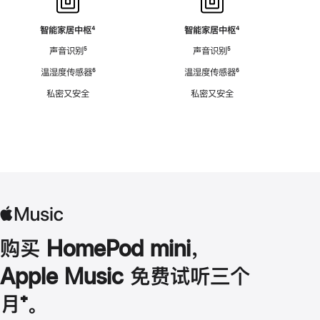
智能家居中枢
脚
⁴
智能家居中枢
脚
⁴
注
注
声音识别
脚
⁵
声音识别
脚
⁵
注
注
温湿度传感器
脚
⁶
温湿度传感器
脚
⁶
注
注
私密又安全
私密又安全
购买 HomePod mini，
Apple Music 免费试听三个
月
脚
⁺。