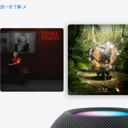
注
进一步了解
Apple
(在
Music
新
窗
口
中
打
开)