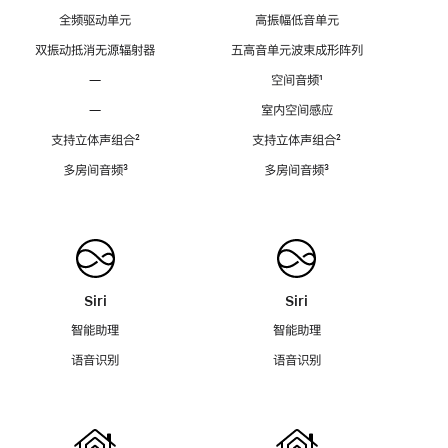
全频驱动单元
高振幅低音单元
双振动抵消无源辐射器
五高音单元波束成形阵列
—
空间音频
脚
¹
注
—
室内空间感应
支持立体声组合
脚
²
支持立体声组合
脚
²
注
注
多房间音频
脚
³
多房间音频
脚
³
注
注
Siri
Siri
智能助理
智能助理
语音识别
语音识别