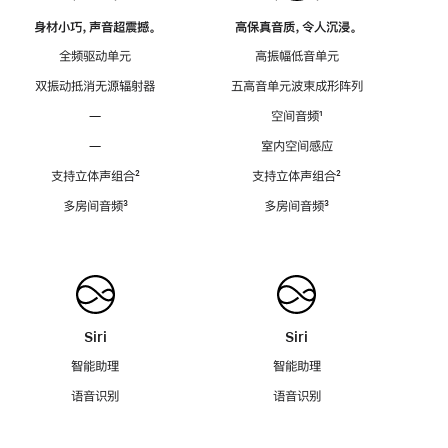
身材小巧，声音超震撼。
高保真音质，令人沉浸。
全频驱动单元
高振幅低音单元
双振动抵消无源辐射器
五高音单元波束成形阵列
—
空间音频
脚
¹
注
—
室内空间感应
支持立体声组合
脚
²
支持立体声组合
脚
²
注
注
多房间音频
脚
³
多房间音频
脚
³
注
注
Siri
Siri
智能助理
智能助理
语音识别
语音识别