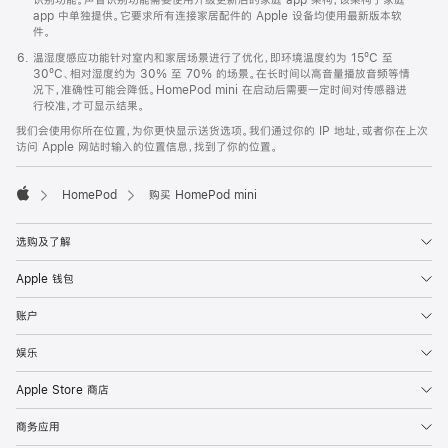
app 中单独提供。它要求所有连接家居配件的 Apple 设备均使用最新版本软
件。
温湿度感应功能针对室内和家居场景进行了优化，即环境温度约为 15ºC 至
30ºC、相对湿度约为 30% 至 70% 的场景。在长时间以高音量播放音频等情
况下，准确性可能会降低。HomePod mini 在启动后需要一定时间对传感器进
行校准，才可显示结果。
我们会使用你所在位置，为你更快显示送货选项。我们通过你的 IP 地址，或者你在上次
访问 Apple 网站时输入的位置信息，找到了你的位置。
HomePod
购买 HomePod mini
Apple
选购及了解
Apple 钱包
账户
娱乐
Apple Store 商店
商务应用