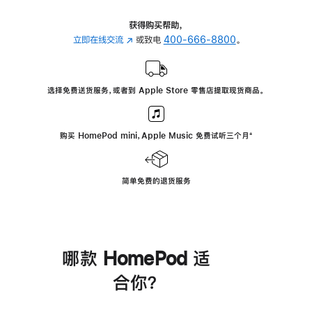
获得购买帮助，
立即在线交流
(在
或致电
400-666-8800
。
新
窗
口
选择免费送货服务，或者到 Apple Store 零售店提取现货商品。
中
打
开)
购买 HomePod mini，Apple Music 免费试听三个月
脚
⁺
注
简单免费的退货服务
哪款 HomePod 适
合你？
进