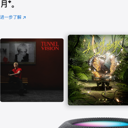
月
脚
⁺。
注
进一步了解
Apple
(在
Music
新
窗
口
中
打
开)