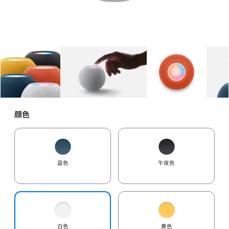
图库
图像
1
图库
图像
2
图库
图像
3
颜色
蓝色
午夜色
白色
黄色