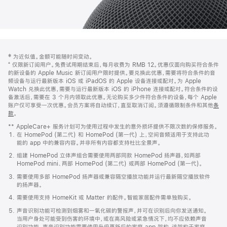
网
脚
‡ 为近似值。金额可能随时间变动。
注
页
⁺ 仅限新订阅用户。免费试用期结束后，每月收费为 RMB 12。优惠仅面向购买符合条件
页
的新设备的 Apple Music 新订阅用户限时提供。要兑换此优惠，需要将符合条件的音
频设备与运行最新版本 iOS 或 iPadOS 的 Apple 设备连接或配对。为 Apple
脚
Watch 兑换此优惠，需要与运行最新版本 iOS 的 iPhone 连接或配对。符合条件的设
备激活后，需要在 3 个月内领取此优惠。无论购买多少件符合条件的设备，每个 Apple
账户仅可享受一次优惠。会员方案将自动续订，直至取消订阅。须遵循限制条件和其他
条
款
。
(在
新
** AppleCare+ 服务计划可为使用过程中发生的意外损坏提供不限次数的保修服务。
窗
在 HomePod (第二代) 和 HomePod (第一代) 上，空间音频适用于支持此功
口
能的 app 中的兼容内容。并非所有内容都支持杜比全景声。
中
打
组建 HomePod 立体声组合需要使用两部同款 HomePod 扬声器，如两部
开)
HomePod mini、两部 HomePod (第二代) 或两部 HomePod (第一代)。
需要使用多部 HomePod 扬声器或兼容隔空播放功能并运行最新隔空播放软件
的扬声器。
需要使用支持 HomeKit 或 Matter 的配件。智能家居配件需单独购买。
声音识别功能可检测到烟雾和一氧化碳的警报声，并可在识别后向你发送通知。
当用户身处可能受到伤害的环境中，或在高风险或紧急情况下，均不应依赖声音
识别功能。声音识别功能需要使用升级更新后的家庭 app 架构，该架构于家庭