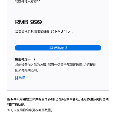
和额外技术支持
脚
**
计
注
划
(适
RMB 999
用
于
含增值税及其他法定税费：约 RMB 115‡。
HomeP
mini)
添加到购物袋
需要考虑一下？
将此设备加入你的收藏，即可先保留全部配置选择，之后随时
回来再继续选购。
收藏
购买两只可组建立体声组合
脚
²；多加几只放在家中各处，还可体验多‍房‍间音频
脚
³和广播功能。
注
注
你可以在购物袋中更改商品数量。