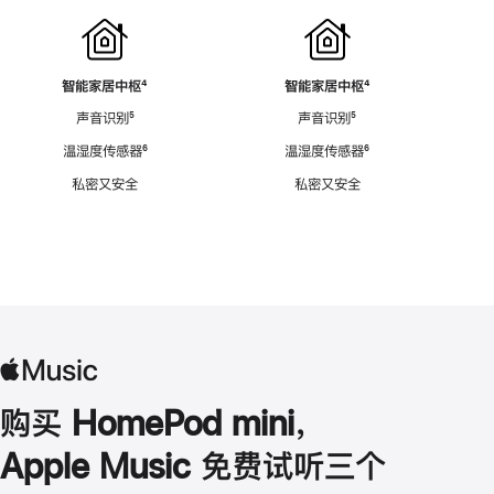
智能家居中枢
脚
⁴
智能家居中枢
脚
⁴
注
注
声音识别
脚
⁵
声音识别
脚
⁵
注
注
温湿度传感器
脚
⁶
温湿度传感器
脚
⁶
注
注
私密又安全
私密又安全
购买 HomePod mini，
Apple Music 免费试听三个