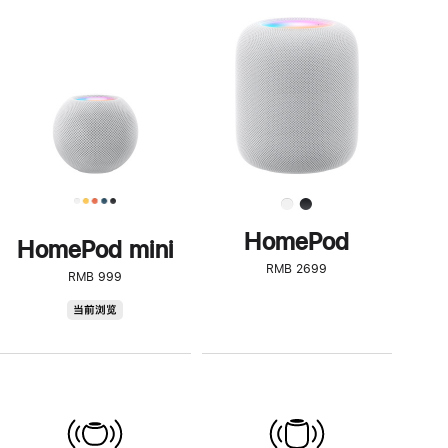
一
步
了
解
HomePod<
HomePod
HomePod mini
RMB 2699
RMB 999
HomePod
当前浏览
mini