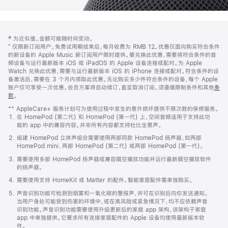
网
脚
‡ 为近似值。金额可能随时间变动。
注
页
⁺ 仅限新订阅用户。免费试用期结束后，每月收费为 RMB 12。优惠仅面向购买符合条件
页
的新设备的 Apple Music 新订阅用户限时提供。要兑换此优惠，需要将符合条件的音
频设备与运行最新版本 iOS 或 iPadOS 的 Apple 设备连接或配对。为 Apple
脚
Watch 兑换此优惠，需要与运行最新版本 iOS 的 iPhone 连接或配对。符合条件的设
备激活后，需要在 3 个月内领取此优惠。无论购买多少件符合条件的设备，每个 Apple
账户仅可享受一次优惠。会员方案将自动续订，直至取消订阅。须遵循限制条件和其他
条
款
。
(在
新
** AppleCare+ 服务计划可为使用过程中发生的意外损坏提供不限次数的保修服务。
窗
在 HomePod (第二代) 和 HomePod (第一代) 上，空间音频适用于支持此功
口
能的 app 中的兼容内容。并非所有内容都支持杜比全景声。
中
打
组建 HomePod 立体声组合需要使用两部同款 HomePod 扬声器，如两部
开)
HomePod mini、两部 HomePod (第二代) 或两部 HomePod (第一代)。
需要使用多部 HomePod 扬声器或兼容隔空播放功能并运行最新隔空播放软件
的扬声器。
需要使用支持 HomeKit 或 Matter 的配件。智能家居配件需单独购买。
声音识别功能可检测到烟雾和一氧化碳的警报声，并可在识别后向你发送通知。
当用户身处可能受到伤害的环境中，或在高风险或紧急情况下，均不应依赖声音
识别功能。声音识别功能需要使用升级更新后的家庭 app 架构，该架构于家庭
app 中单独提供。它要求所有连接家居配件的 Apple 设备均使用最新版本软
件。