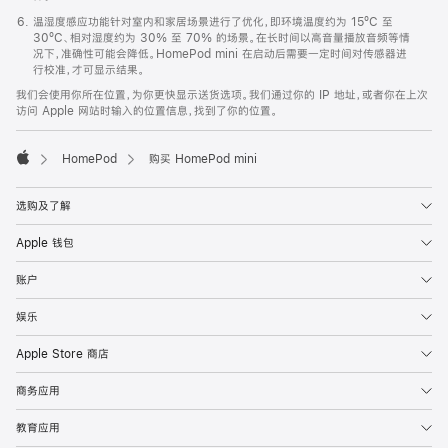
温湿度感应功能针对室内和家居场景进行了优化，即环境温度约为 15ºC 至
30ºC、相对湿度约为 30% 至 70% 的场景。在长时间以高音量播放音频等情
况下，准确性可能会降低。HomePod mini 在启动后需要一定时间对传感器进
行校准，才可显示结果。
我们会使用你所在位置，为你更快显示送货选项。我们通过你的 IP 地址，或者你在上次
访问 Apple 网站时输入的位置信息，找到了你的位置。
HomePod
购买 HomePod mini
Apple
选购及了解
Apple 钱包
账户
娱乐
Apple Store 商店
商务应用
教育应用