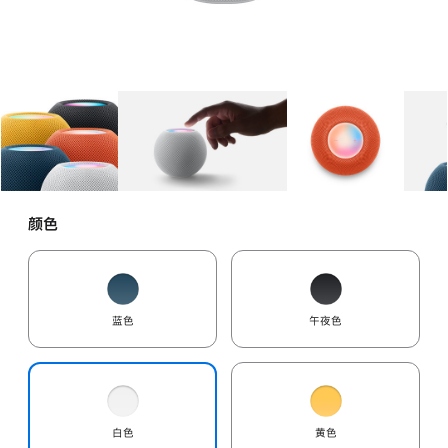
图库
图像
1
图库
图像
2
图库
图像
3
颜色
蓝色
午夜色
白色
黄色