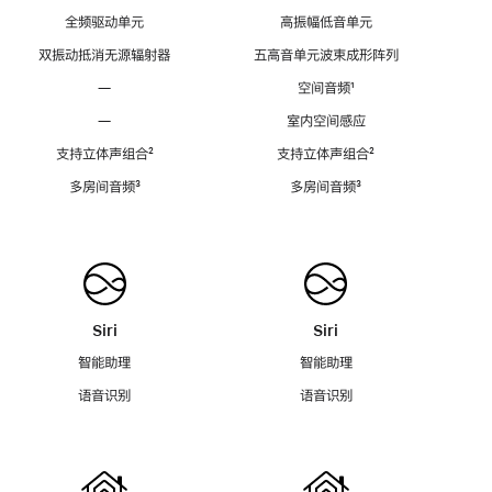
全频驱动单元
高振幅低音单元
双振动抵消无源辐射器
五高音单元波束成形阵列
—
空间音频
脚
¹
注
—
室内空间感应
支持立体声组合
脚
²
支持立体声组合
脚
²
注
注
多房间音频
脚
³
多房间音频
脚
³
注
注
Siri
Siri
智能助理
智能助理
语音识别
语音识别