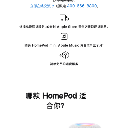
立即在线交流
(在
或致电
400-666-8800
。
新
窗
口
选择免费送货服务，或者到 Apple Store 零售店提取现货商品。
中
打
开)
购买 HomePod mini，Apple Music 免费试听三个月
脚
⁺
注
简单免费的退货服务
哪款 HomePod 适
合你？
进
一
步