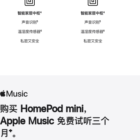
智能家居中枢
脚
⁴
智能家居中枢
脚
⁴
注
注
声音识别
脚
⁵
声音识别
脚
⁵
注
注
温湿度传感器
脚
⁶
温湿度传感器
脚
⁶
注
注
私密又安全
私密又安全
购买 HomePod mini，
Apple Music 免费试听三个
月
脚
⁺。