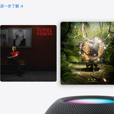
注
进一步了解
Apple
(在
Music
新
窗
口
中
打
开)