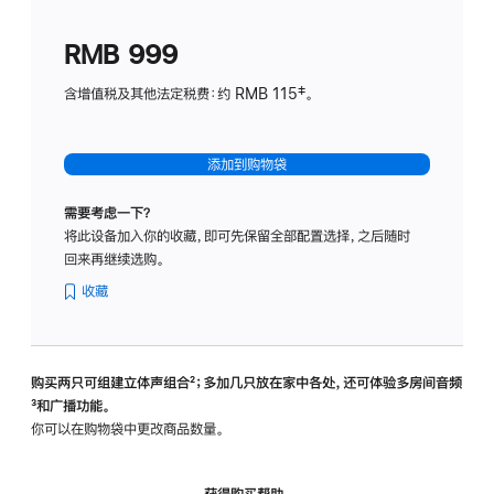
划
(适
RMB 999
用
于
含增值税及其他法定税费：约 RMB 115‡。
HomeP
mini)
添加到购物袋
需要考虑一下？
将此设备加入你的收藏，即可先保留全部配置选择，之后随时
回来再继续选购。
收藏
购买两只可组建立体声组合
脚
²；多加几只放在家中各处，还可体验多‍房‍间音频
脚
³和广播功能。
注
注
你可以在购物袋中更改商品数量。
获得购买帮助，