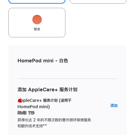
橙色
HomePod mini - 白色
添加 AppleCare+ 服务计划
AppleCare+ 服务计划 (适用于
AppleC
添加
HomePod mini)
服
RMB 119
务
获得长达 2 年的不限次数的意外损坏保修服务
和额外技术支持
脚
**
计
注