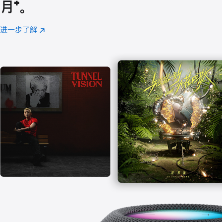
月
脚
⁺。
注
进一步了解
Apple
(在
Music
新
窗
口
中
打
开)