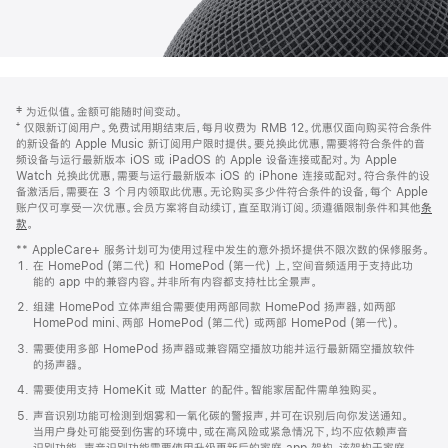
网
脚
‡ 为近似值。金额可能随时间变动。
注
页
⁺ 仅限新订阅用户。免费试用期结束后，每月收费为 RMB 12。优惠仅面向购买符合条件
页
的新设备的 Apple Music 新订阅用户限时提供。要兑换此优惠，需要将符合条件的音
频设备与运行最新版本 iOS 或 iPadOS 的 Apple 设备连接或配对。为 Apple
脚
Watch 兑换此优惠，需要与运行最新版本 iOS 的 iPhone 连接或配对。符合条件的设
备激活后，需要在 3 个月内领取此优惠。无论购买多少件符合条件的设备，每个 Apple
账户仅可享受一次优惠。会员方案将自动续订，直至取消订阅。须遵循限制条件和其他
条
款
。
(在
新
** AppleCare+ 服务计划可为使用过程中发生的意外损坏提供不限次数的保修服务。
窗
在 HomePod (第二代) 和 HomePod (第一代) 上，空间音频适用于支持此功
口
能的 app 中的兼容内容。并非所有内容都支持杜比全景声。
中
打
组建 HomePod 立体声组合需要使用两部同款 HomePod 扬声器，如两部
开)
HomePod mini、两部 HomePod (第二代) 或两部 HomePod (第一代)。
需要使用多部 HomePod 扬声器或兼容隔空播放功能并运行最新隔空播放软件
的扬声器。
需要使用支持 HomeKit 或 Matter 的配件。智能家居配件需单独购买。
声音识别功能可检测到烟雾和一氧化碳的警报声，并可在识别后向你发送通知。
当用户身处可能受到伤害的环境中，或在高风险或紧急情况下，均不应依赖声音
识别功能。声音识别功能需要使用升级更新后的家庭 app 架构，该架构于家庭