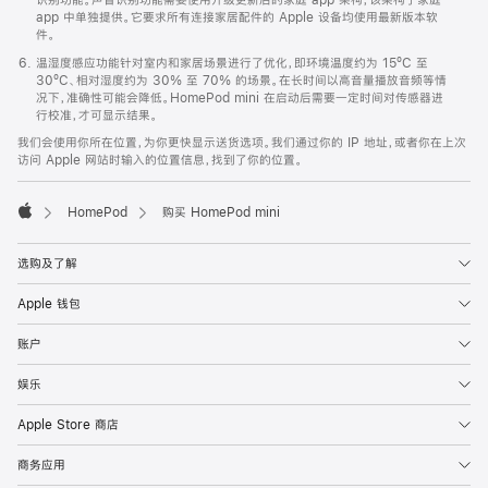
app 中单独提供。它要求所有连接家居配件的 Apple 设备均使用最新版本软
件。
温湿度感应功能针对室内和家居场景进行了优化，即环境温度约为 15ºC 至
30ºC、相对湿度约为 30% 至 70% 的场景。在长时间以高音量播放音频等情
况下，准确性可能会降低。HomePod mini 在启动后需要一定时间对传感器进
行校准，才可显示结果。
我们会使用你所在位置，为你更快显示送货选项。我们通过你的 IP 地址，或者你在上次
访问 Apple 网站时输入的位置信息，找到了你的位置。
HomePod
购买 HomePod mini
Apple
选购及了解
Apple 钱包
账户
娱乐
Apple Store 商店
商务应用