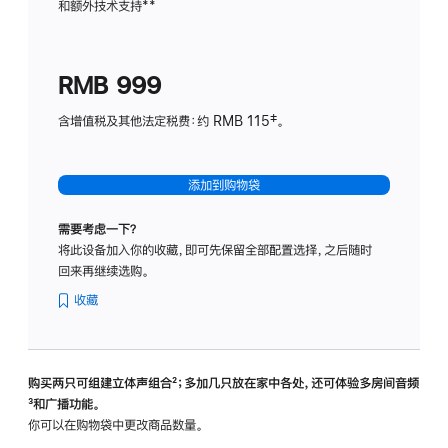
和额外技术支持
脚
**
计
注
划
(适
RMB 999
用
于
含增值税及其他法定税费：约 RMB 115‡。
HomeP
mini)
添加到购物袋
需要考虑一下？
将此设备加入你的收藏，即可先保留全部配置选择，之后随时
回来再继续选购。
收藏
购买两只可组建立体声组合
脚
²；多加几只放在家中各处，还可体验多‍房‍间音频
脚
³和广播功能。
注
注
你可以在购物袋中更改商品数量。