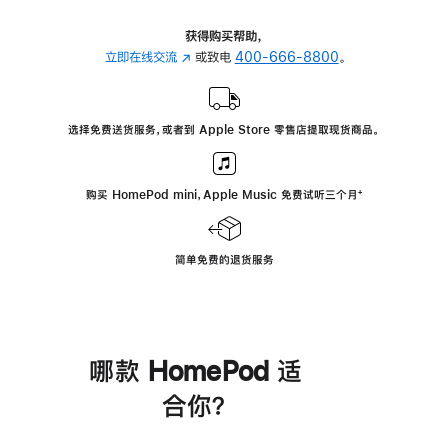
获得购买帮助，
立即在线交流
(在
或致电
400-666-8800
。
新
窗
口
选择免费送货服务，或者到 Apple Store 零售店提取现货商品。
中
打
开)
购买 HomePod mini，Apple Music 免费试听三个月
脚
⁺
注
简单免费的退货服务
哪款 HomePod 适
合你？
进