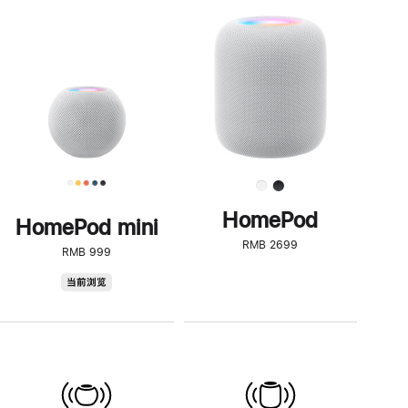
一
步
了
解
HomePod<
HomePod
HomePod mini
RMB 2699
RMB 999
HomePod
当前浏览
mini