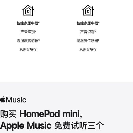
智能家居中枢
脚
⁴
智能家居中枢
脚
⁴
注
注
声音识别
脚
⁵
声音识别
脚
⁵
注
注
温湿度传感器
脚
⁶
温湿度传感器
脚
⁶
注
注
私密又安全
私密又安全
购买 HomePod mini，
Apple Music 免费试听三个