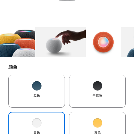
图库
图像
1
图库
图像
2
图库
图像
3
颜色
蓝色
午夜色
白色
黄色