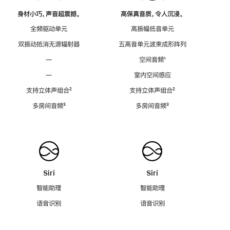
身材小巧，声音超震撼。
高保真音质，令人沉浸。
全频驱动单元
高振幅低音单元
双振动抵消无源辐射器
五高音单元波束成形阵列
—
空间音频
脚
¹
注
—
室内空间感应
支持立体声组合
脚
²
支持立体声组合
脚
²
注
注
多房间音频
脚
³
多房间音频
脚
³
注
注
Siri
Siri
智能助理
智能助理
语音识别
语音识别