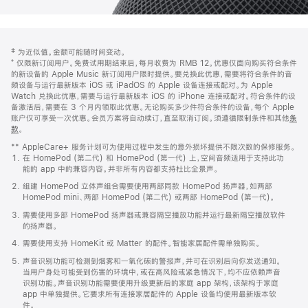
网
脚
‡ 为近似值。金额可能随时间变动。
注
页
⁺ 仅限新订阅用户。免费试用期结束后，每月收费为 RMB 12。优惠仅面向购买符合条件
页
的新设备的 Apple Music 新订阅用户限时提供。要兑换此优惠，需要将符合条件的音
频设备与运行最新版本 iOS 或 iPadOS 的 Apple 设备连接或配对。为 Apple
脚
Watch 兑换此优惠，需要与运行最新版本 iOS 的 iPhone 连接或配对。符合条件的设
备激活后，需要在 3 个月内领取此优惠。无论购买多少件符合条件的设备，每个 Apple
账户仅可享受一次优惠。会员方案将自动续订，直至取消订阅。须遵循限制条件和其他
条
款
。
(在
新
** AppleCare+ 服务计划可为使用过程中发生的意外损坏提供不限次数的保修服务。
窗
在 HomePod (第二代) 和 HomePod (第一代) 上，空间音频适用于支持此功
口
能的 app 中的兼容内容。并非所有内容都支持杜比全景声。
中
打
组建 HomePod 立体声组合需要使用两部同款 HomePod 扬声器，如两部
开)
HomePod mini、两部 HomePod (第二代) 或两部 HomePod (第一代)。
需要使用多部 HomePod 扬声器或兼容隔空播放功能并运行最新隔空播放软件
的扬声器。
需要使用支持 HomeKit 或 Matter 的配件。智能家居配件需单独购买。
声音识别功能可检测到烟雾和一氧化碳的警报声，并可在识别后向你发送通知。
当用户身处可能受到伤害的环境中，或在高风险或紧急情况下，均不应依赖声音
识别功能。声音识别功能需要使用升级更新后的家庭 app 架构，该架构于家庭
app 中单独提供。它要求所有连接家居配件的 Apple 设备均使用最新版本软
件。