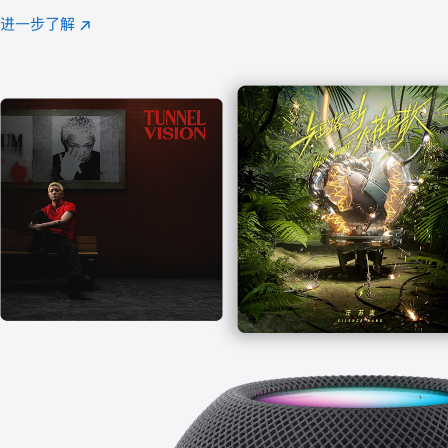
注
进一步了解
Apple
(在
Music
新
窗
口
中
打
开)