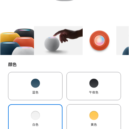
图库
图像
1
图库
图像
2
图库
图像
3
颜色
蓝色
午夜色
白色
黄色