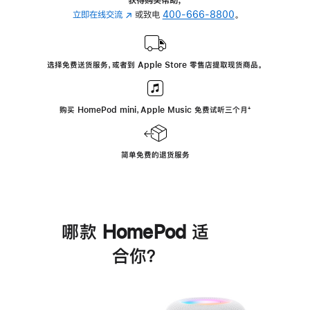
立即在线交流
(在
或致电
400-666-8800
。
新
窗
口
选择免费送货服务，或者到 Apple Store 零售店提取现货商品。
中
打
开)
购买 HomePod mini，Apple Music 免费试听三个月
脚
⁺
注
简单免费的退货服务
哪款 HomePod 适
合你？
进
一
步