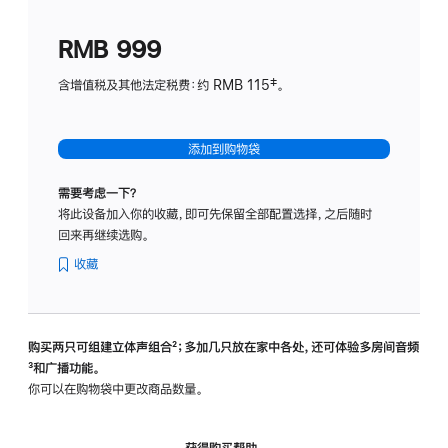
划
(适
RMB 999
用
于
含增值税及其他法定税费：约 RMB 115‡。
HomeP
mini)
添加到购物袋
需要考虑一下？
将此设备加入你的收藏，即可先保留全部配置选择，之后随时
回来再继续选购。
收藏
购买两只可组建立体声组合
脚
²；多加几只放在家中各处，还可体验多‍房‍间音频
脚
³和广播功能。
注
注
你可以在购物袋中更改商品数量。
获得购买帮助，