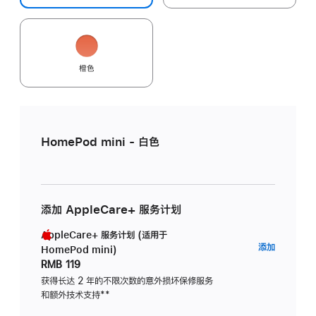
橙色
HomePod mini - 白色
添加 AppleCare+ 服务计划
AppleCare+ 服务计划 (适用于
AppleC
添加
HomePod mini)
服
RMB 119
务
获得长达 2 年的不限次数的意外损坏保修服务
和额外技术支持
脚
**
计
注