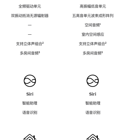
全频驱动单元
高振幅低音单元
双振动抵消无源辐射器
五高音单元波束成形阵列
—
空间音频
脚
¹
注
—
室内空间感应
支持立体声组合
脚
²
支持立体声组合
脚
²
注
注
多房间音频
脚
³
多房间音频
脚
³
注
注
Siri
Siri
智能助理
智能助理
语音识别
语音识别