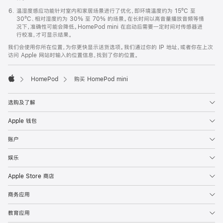
温湿度感应功能针对室内和家居场景进行了优化，即环境温度约为 15ºC 至
30ºC、相对湿度约为 30% 至 70% 的场景。在长时间以高音量播放音频等情
况下，准确性可能会降低。HomePod mini 在启动后需要一定时间对传感器进
行校准，才可显示结果。
我们会使用你所在位置，为你更快显示送货选项。我们通过你的 IP 地址，或者你在上次
访问 Apple 网站时输入的位置信息，找到了你的位置。
HomePod
购买 HomePod mini
Apple
选购及了解
Apple 钱包
账户
娱乐
Apple Store 商店
商务应用
教育应用