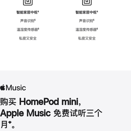
智能家居中枢
脚
⁴
智能家居中枢
脚
⁴
注
注
声音识别
脚
⁵
声音识别
脚
⁵
注
注
温湿度传感器
脚
⁶
温湿度传感器
脚
⁶
注
注
私密又安全
私密又安全
购买 HomePod mini，
Apple Music 免费试听三个
月
脚
⁺。