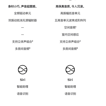
身材小巧，声音超震撼。
高保真音质，令人沉浸。
全频驱动单元
高振幅低音单元
双振动抵消无源辐射器
五高音单元波束成形阵列
—
空间音频
脚
¹
注
—
室内空间感应
支持立体声组合
脚
²
支持立体声组合
脚
²
注
注
多房间音频
脚
³
多房间音频
脚
³
注
注
Siri
Siri
智能助理
智能助理
语音识别
语音识别