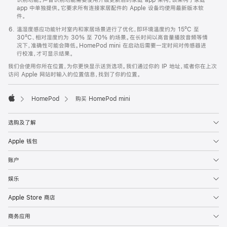
app 中单独提供。它要求所有连接家居配件的 Apple 设备均使用最新版本软
件。
温湿度感应功能针对室内和家居场景进行了优化，即环境温度约为 15ºC 至
30ºC、相对湿度约为 30% 至 70% 的场景。在长时间以高音量播放音频等情
况下，准确性可能会降低。HomePod mini 在启动后需要一定时间对传感器进
行校准，才可显示结果。
我们会使用你所在位置，为你更快显示送货选项。我们通过你的 IP 地址，或者你在上次
访问 Apple 网站时输入的位置信息，找到了你的位置。
HomePod
购买 HomePod mini
Apple
选购及了解
Apple 钱包
账户
娱乐
Apple Store 商店
商务应用