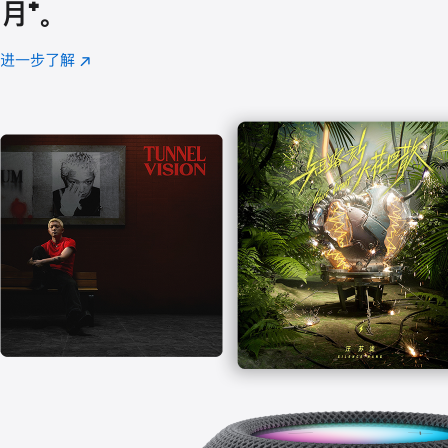
月
脚
⁺。
注
进一步了解
Apple
(在
Music
新
窗
口
中
打
开)