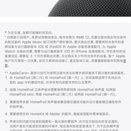
网
脚
‡ 为近似值。金额可能随时间变动。
注
页
⁺ 仅限新订阅用户。免费试用期结束后，每月收费为 RMB 12。优惠仅面向购买符合条件
页
的新设备的 Apple Music 新订阅用户限时提供。要兑换此优惠，需要将符合条件的音
频设备与运行最新版本 iOS 或 iPadOS 的 Apple 设备连接或配对。为 Apple
脚
Watch 兑换此优惠，需要与运行最新版本 iOS 的 iPhone 连接或配对。符合条件的设
备激活后，需要在 3 个月内领取此优惠。无论购买多少件符合条件的设备，每个 Apple
账户仅可享受一次优惠。会员方案将自动续订，直至取消订阅。须遵循限制条件和其他
条
款
。
(在
新
** AppleCare+ 服务计划可为使用过程中发生的意外损坏提供不限次数的保修服务。
窗
在 HomePod (第二代) 和 HomePod (第一代) 上，空间音频适用于支持此功
口
能的 app 中的兼容内容。并非所有内容都支持杜比全景声。
中
打
组建 HomePod 立体声组合需要使用两部同款 HomePod 扬声器，如两部
开)
HomePod mini、两部 HomePod (第二代) 或两部 HomePod (第一代)。
需要使用多部 HomePod 扬声器或兼容隔空播放功能并运行最新隔空播放软件
的扬声器。
需要使用支持 HomeKit 或 Matter 的配件。智能家居配件需单独购买。
声音识别功能可检测到烟雾和一氧化碳的警报声，并可在识别后向你发送通知。
当用户身处可能受到伤害的环境中，或在高风险或紧急情况下，均不应依赖声音
识别功能。声音识别功能需要使用升级更新后的家庭 app 架构，该架构于家庭