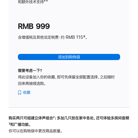
和额外技术支持
脚
**
计
注
划
(适
RMB 999
用
于
含增值税及其他法定税费：约 RMB 115‡。
HomeP
mini)
添加到购物袋
需要考虑一下？
将此设备加入你的收藏，即可先保留全部配置选择，之后随时
回来再继续选购。
收藏
购买两只可组建立体声组合
脚
²；多加几只放在家中各处，还可体验多‍房‍间音频
脚
³和广播功能。
注
注
你可以在购物袋中更改商品数量。