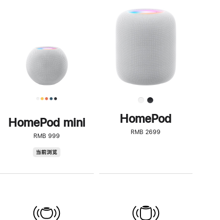
一
步
了
解
HomePod<
HomePod
HomePod mini
RMB 2699
RMB 999
HomePod
当前浏览
mini