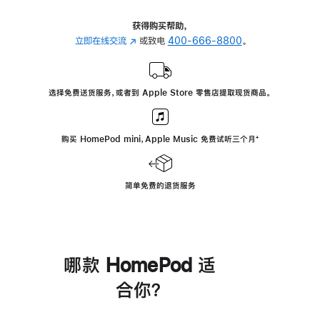
获得购买帮助，
立即在线交流
(在
或致电
400-666-8800
。
新
窗
口
选择免费送货服务，或者到 Apple Store 零售店提取现货商品。
中
打
开)
购买 HomePod mini，Apple Music 免费试听三个月
脚
⁺
注
简单免费的退货服务
哪款 HomePod 适
合你？
进