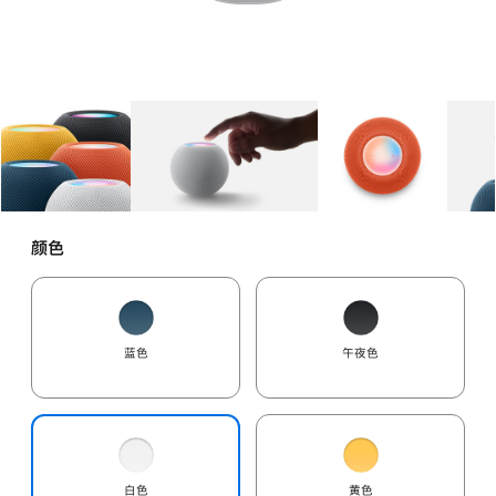
图库
图像
1
图库
图像
2
图库
图像
3
颜色
蓝色
午夜色
白色
黄色