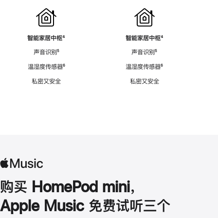
智能家居中枢
脚
⁴
智能家居中枢
脚
⁴
注
注
声音识别
脚
⁵
声音识别
脚
⁵
注
注
温湿度传感器
脚
⁶
温湿度传感器
脚
⁶
注
注
私密又安全
私密又安全
购买 HomePod mini，
Apple Music 免费试听三个