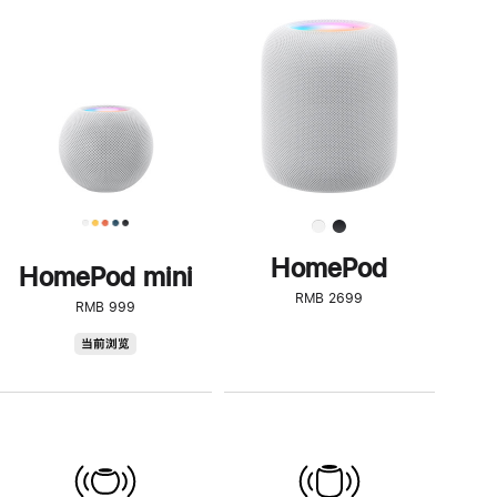
一
步
了
解
HomePod<
HomePod
HomePod mini
RMB 2699
RMB 999
HomePod
当前浏览
mini