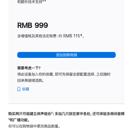
和额外技术支持
脚
**
计
注
划
(适
RMB 999
用
于
含增值税及其他法定税费：约 RMB 115‡。
HomeP
mini)
添加到购物袋
需要考虑一下？
将此设备加入你的收藏，即可先保留全部配置选择，之后随时
回来再继续选购。
收藏
购买两只可组建立体声组合
脚
²；多加几只放在家中各处，还可体验多‍房‍间音频
脚
³和广播功能。
注
注
你可以在购物袋中更改商品数量。