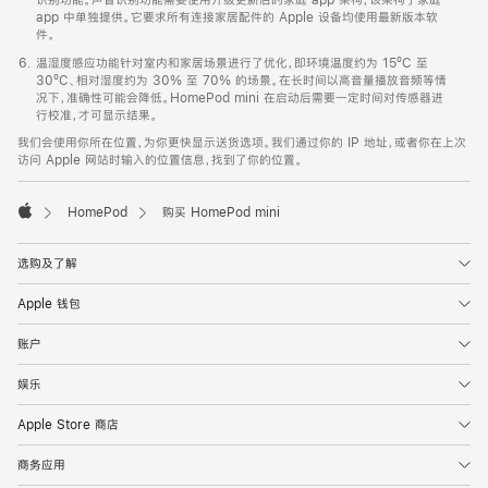
app 中单独提供。它要求所有连接家居配件的 Apple 设备均使用最新版本软
件。
温湿度感应功能针对室内和家居场景进行了优化，即环境温度约为 15ºC 至
30ºC、相对湿度约为 30% 至 70% 的场景。在长时间以高音量播放音频等情
况下，准确性可能会降低。HomePod mini 在启动后需要一定时间对传感器进
行校准，才可显示结果。
我们会使用你所在位置，为你更快显示送货选项。我们通过你的 IP 地址，或者你在上次
访问 Apple 网站时输入的位置信息，找到了你的位置。
HomePod
购买 HomePod mini
Apple
选购及了解
Apple 钱包
账户
娱乐
Apple Store 商店
商务应用