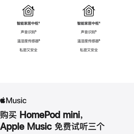
智能家居中枢
脚
⁴
智能家居中枢
脚
⁴
注
注
声音识别
脚
⁵
声音识别
脚
⁵
注
注
温湿度传感器
脚
⁶
温湿度传感器
脚
⁶
注
注
私密又安全
私密又安全
购买 HomePod mini，
Apple Music 免费试听三个