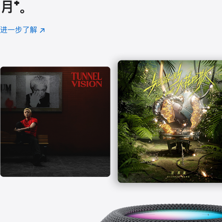
月
脚
⁺。
注
进一步了解
Apple
(在
Music
新
窗
口
中
打
开)