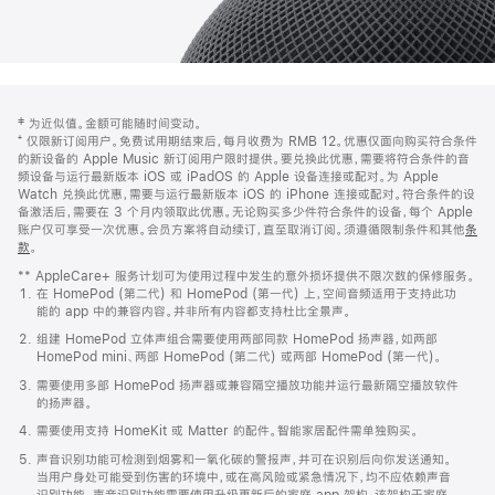
网
脚
‡ 为近似值。金额可能随时间变动。
注
页
⁺ 仅限新订阅用户。免费试用期结束后，每月收费为 RMB 12。优惠仅面向购买符合条件
页
的新设备的 Apple Music 新订阅用户限时提供。要兑换此优惠，需要将符合条件的音
频设备与运行最新版本 iOS 或 iPadOS 的 Apple 设备连接或配对。为 Apple
脚
Watch 兑换此优惠，需要与运行最新版本 iOS 的 iPhone 连接或配对。符合条件的设
备激活后，需要在 3 个月内领取此优惠。无论购买多少件符合条件的设备，每个 Apple
账户仅可享受一次优惠。会员方案将自动续订，直至取消订阅。须遵循限制条件和其他
条
款
。
(在
新
** AppleCare+ 服务计划可为使用过程中发生的意外损坏提供不限次数的保修服务。
窗
在 HomePod (第二代) 和 HomePod (第一代) 上，空间音频适用于支持此功
口
能的 app 中的兼容内容。并非所有内容都支持杜比全景声。
中
打
组建 HomePod 立体声组合需要使用两部同款 HomePod 扬声器，如两部
开)
HomePod mini、两部 HomePod (第二代) 或两部 HomePod (第一代)。
需要使用多部 HomePod 扬声器或兼容隔空播放功能并运行最新隔空播放软件
的扬声器。
需要使用支持 HomeKit 或 Matter 的配件。智能家居配件需单独购买。
声音识别功能可检测到烟雾和一氧化碳的警报声，并可在识别后向你发送通知。
当用户身处可能受到伤害的环境中，或在高风险或紧急情况下，均不应依赖声音
识别功能。声音识别功能需要使用升级更新后的家庭 app 架构，该架构于家庭