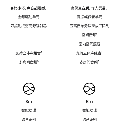
身材小巧，声音超震撼。
高保真音质，令人沉浸。
全频驱动单元
高振幅低音单元
双振动抵消无源辐射器
五高音单元波束成形阵列
—
空间音频
脚
¹
注
—
室内空间感应
支持立体声组合
脚
²
支持立体声组合
脚
²
注
注
多房间音频
脚
³
多房间音频
脚
³
注
注
Siri
Siri
智能助理
智能助理
语音识别
语音识别