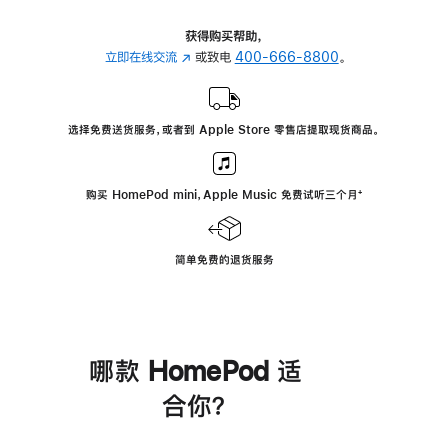
获得购买帮助，
立即在线交流
(在
或致电
400-666-8800
。
新
窗
口
选择免费送货服务，或者到 Apple Store 零售店提取现货商品。
中
打
开)
购买 HomePod mini，Apple Music 免费试听三个月
脚
⁺
注
简单免费的退货服务
哪款 HomePod 适
合你？
进