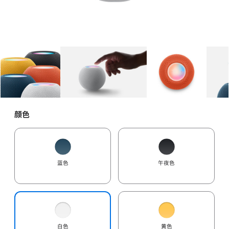
图库
图像
1
图库
图像
2
图库
图像
3
颜色
蓝色
午夜色
白色
黄色