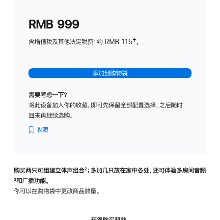
划
(适
RMB 999
用
于
含增值税及其他法定税费：约 RMB 115‡。
HomeP
mini)
添加到购物袋
需要考虑一下？
将此设备加入你的收藏，即可先保留全部配置选择，之后随时
回来再继续选购。
收藏
购买两只可组建立体声组合
脚
²；多加几只放在家中各处，还可体验多‍房‍间音频
脚
³和广播功能。
注
注
你可以在购物袋中更改商品数量。
获得购买帮助，