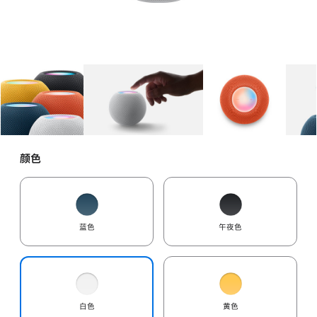
图库
图像
1
图库
图像
2
图库
图像
3
颜色
蓝色
午夜色
白色
黄色