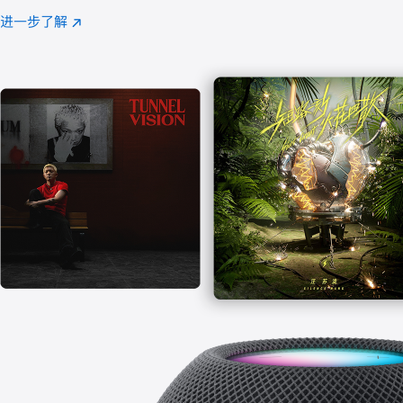
注
进一步了解
Apple
(在
Music
新
窗
口
中
打
开)