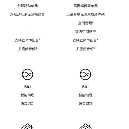
全频驱动单元
高振幅低音单元
双振动抵消无源辐射器
五高音单元波束成形阵列
—
空间音频
脚
¹
注
—
室内空间感应
支持立体声组合
脚
²
支持立体声组合
脚
²
注
注
多房间音频
脚
³
多房间音频
脚
³
注
注
Siri
Siri
智能助理
智能助理
语音识别
语音识别