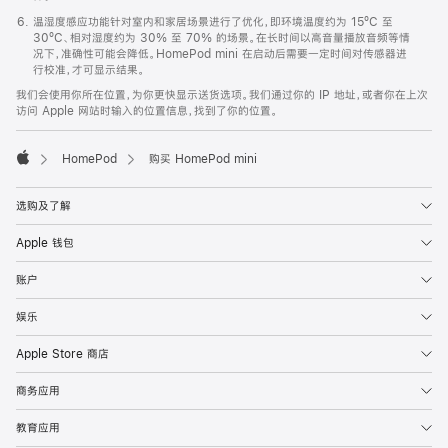
温湿度感应功能针对室内和家居场景进行了优化，即环境温度约为 15ºC 至
30ºC、相对湿度约为 30% 至 70% 的场景。在长时间以高音量播放音频等情
况下，准确性可能会降低。HomePod mini 在启动后需要一定时间对传感器进
行校准，才可显示结果。
我们会使用你所在位置，为你更快显示送货选项。我们通过你的 IP 地址，或者你在上次
访问 Apple 网站时输入的位置信息，找到了你的位置。
HomePod
购买 HomePod mini
Apple
选购及了解
Apple 钱包
账户
娱乐
Apple Store 商店
商务应用
教育应用