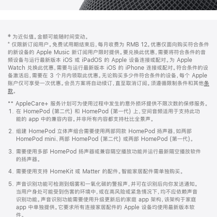
网
脚
‡ 为近似值。金额可能随时间变动。
注
页
⁺ 仅限新订阅用户。免费试用期结束后，每月收费为 RMB 12。优惠仅面向购买符合条件
页
的新设备的 Apple Music 新订阅用户限时提供。要兑换此优惠，需要将符合条件的音
频设备与运行最新版本 iOS 或 iPadOS 的 Apple 设备连接或配对。为 Apple
脚
Watch 兑换此优惠，需要与运行最新版本 iOS 的 iPhone 连接或配对。符合条件的设
备激活后，需要在 3 个月内领取此优惠。无论购买多少件符合条件的设备，每个 Apple
账户仅可享受一次优惠。会员方案将自动续订，直至取消订阅。须遵循限制条件和其他
条
款
。
(在
新
** AppleCare+ 服务计划可为使用过程中发生的意外损坏提供不限次数的保修服务。
窗
在 HomePod (第二代) 和 HomePod (第一代) 上，空间音频适用于支持此功
口
能的 app 中的兼容内容。并非所有内容都支持杜比全景声。
中
打
组建 HomePod 立体声组合需要使用两部同款 HomePod 扬声器，如两部
开)
HomePod mini、两部 HomePod (第二代) 或两部 HomePod (第一代)。
需要使用多部 HomePod 扬声器或兼容隔空播放功能并运行最新隔空播放软件
的扬声器。
需要使用支持 HomeKit 或 Matter 的配件。智能家居配件需单独购买。
声音识别功能可检测到烟雾和一氧化碳的警报声，并可在识别后向你发送通知。
当用户身处可能受到伤害的环境中，或在高风险或紧急情况下，均不应依赖声音
识别功能。声音识别功能需要使用升级更新后的家庭 app 架构，该架构于家庭
app 中单独提供。它要求所有连接家居配件的 Apple 设备均使用最新版本软
件。