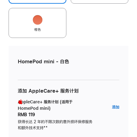
橙色
HomePod mini - 白色
添加 AppleCare+ 服务计划
AppleCare+ 服务计划 (适用于
AppleC
添加
HomePod mini)
服
RMB 119
务
获得长达 2 年的不限次数的意外损坏保修服务
和额外技术支持
脚
**
计
注