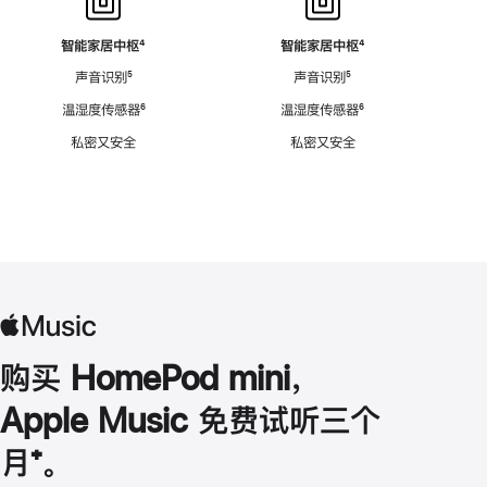
智能家居中枢
脚
⁴
智能家居中枢
脚
⁴
注
注
声音识别
脚
⁵
声音识别
脚
⁵
注
注
温湿度传感器
脚
⁶
温湿度传感器
脚
⁶
注
注
私密又安全
私密又安全
购买 HomePod mini，
Apple Music 免费试听三个
月
脚
⁺。