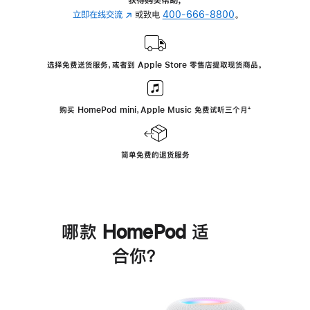
立即在线交流
(在
或致电
400-666-8800
。
新
窗
口
选择免费送货服务，或者到 Apple Store 零售店提取现货商品。
中
打
开)
购买 HomePod mini，Apple Music 免费试听三个月
脚
⁺
注
简单免费的退货服务
哪款 HomePod 适
合你？
进
一
步