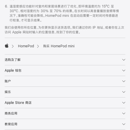
温湿度感应功能针对室内和家居场景进行了优化，即环境温度约为 15ºC 至
30ºC、相对湿度约为 30% 至 70% 的场景。在长时间以高音量播放音频等情
况下，准确性可能会降低。HomePod mini 在启动后需要一定时间对传感器进
行校准，才可显示结果。
我们会使用你所在位置，为你更快显示送货选项。我们通过你的 IP 地址，或者你在上次
访问 Apple 网站时输入的位置信息，找到了你的位置。
HomePod
购买 HomePod mini
Apple
选购及了解
Apple 钱包
账户
娱乐
Apple Store 商店
商务应用
教育应用