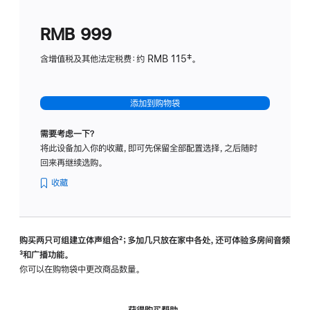
划
(适
RMB 999
用
于
含增值税及其他法定税费：约 RMB 115‡。
HomeP
mini)
添加到购物袋
需要考虑一下？
将此设备加入你的收藏，即可先保留全部配置选择，之后随时
回来再继续选购。
收藏
购买两只可组建立体声组合
脚
²；多加几只放在家中各处，还可体验多‍房‍间音频
脚
³和广播功能。
注
注
你可以在购物袋中更改商品数量。
获得购买帮助，