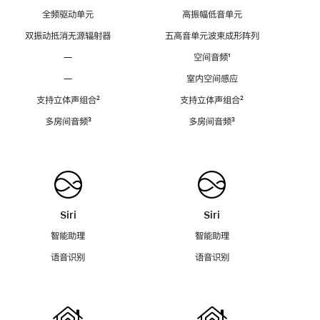
全频驱动单元
高振幅低音单元
双振动抵消无源辐射器
五高音单元波束成形阵列
—
空间音频
脚
¹
注
—
室内空间感应
支持立体声组合
脚
²
支持立体声组合
脚
²
注
注
多房间音频
脚
³
多房间音频
脚
³
注
注
Siri
Siri
智能助理
智能助理
语音识别
语音识别