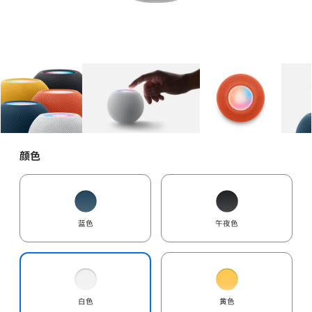
图库
图像
1
图库
图像
2
图库
图像
3
颜色
蓝色
午夜色
白色
黄色