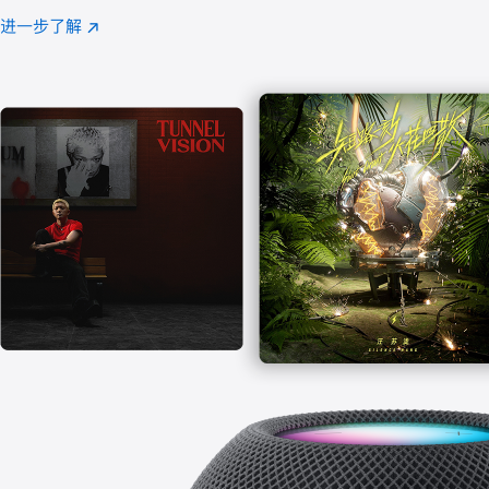
注
进一步了解
Apple
(在
Music
新
窗
口
中
打
开)