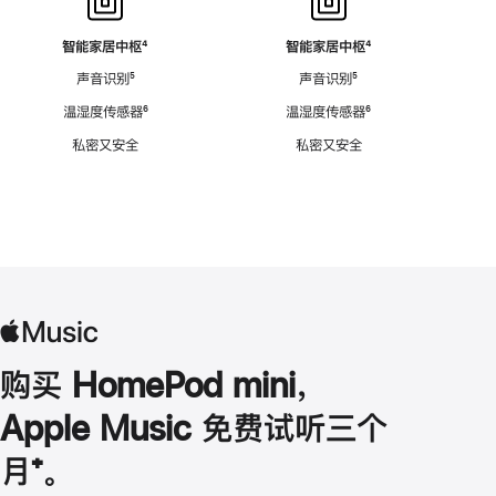
智能家居中枢
脚
⁴
智能家居中枢
脚
⁴
注
注
声音识别
脚
⁵
声音识别
脚
⁵
注
注
温湿度传感器
脚
⁶
温湿度传感器
脚
⁶
注
注
私密又安全
私密又安全
购买 HomePod mini，
Apple Music 免费试听三个
月
脚
⁺。