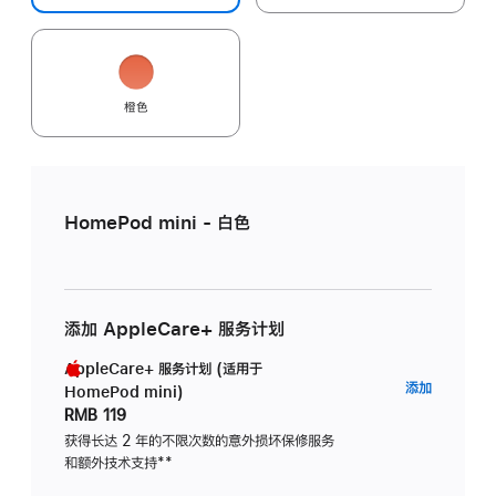
橙色
HomePod mini - 白色
添加 AppleCare+ 服务计划
AppleCare+ 服务计划 (适用于
AppleC
添加
HomePod mini)
服
RMB 119
务
获得长达 2 年的不限次数的意外损坏保修服务
和额外技术支持
脚
**
计
注