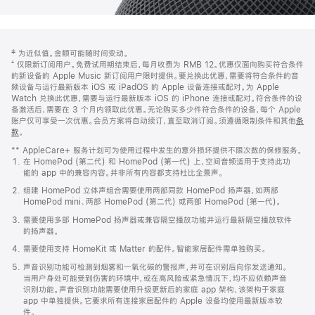
网
脚
‡ 为近似值。金额可能随时间变动。
注
页
⁺ 仅限新订阅用户。免费试用期结束后，每月收费为 RMB 12。优惠仅面向购买符合条件
页
的新设备的 Apple Music 新订阅用户限时提供。要兑换此优惠，需要将符合条件的音
频设备与运行最新版本 iOS 或 iPadOS 的 Apple 设备连接或配对。为 Apple
脚
Watch 兑换此优惠，需要与运行最新版本 iOS 的 iPhone 连接或配对。符合条件的设
备激活后，需要在 3 个月内领取此优惠。无论购买多少件符合条件的设备，每个 Apple
账户仅可享受一次优惠。会员方案将自动续订，直至取消订阅。须遵循限制条件和其他
条
款
。
(在
新
** AppleCare+ 服务计划可为使用过程中发生的意外损坏提供不限次数的保修服务。
窗
在 HomePod (第二代) 和 HomePod (第一代) 上，空间音频适用于支持此功
口
能的 app 中的兼容内容。并非所有内容都支持杜比全景声。
中
打
组建 HomePod 立体声组合需要使用两部同款 HomePod 扬声器，如两部
开)
HomePod mini、两部 HomePod (第二代) 或两部 HomePod (第一代)。
需要使用多部 HomePod 扬声器或兼容隔空播放功能并运行最新隔空播放软件
的扬声器。
需要使用支持 HomeKit 或 Matter 的配件。智能家居配件需单独购买。
声音识别功能可检测到烟雾和一氧化碳的警报声，并可在识别后向你发送通知。
当用户身处可能受到伤害的环境中，或在高风险或紧急情况下，均不应依赖声音
识别功能。声音识别功能需要使用升级更新后的家庭 app 架构，该架构于家庭
app 中单独提供。它要求所有连接家居配件的 Apple 设备均使用最新版本软
件。