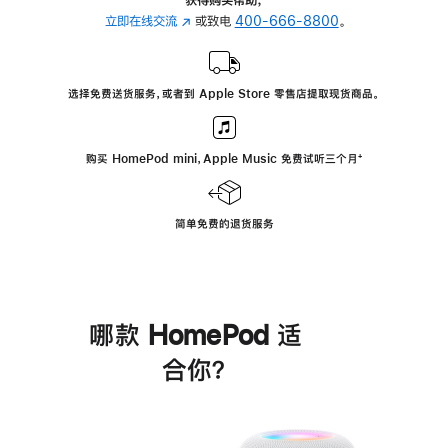
立即在线交流
(在
或致电
400-666-8800
。
新
窗
口
选择免费送货服务，或者到 Apple Store 零售店提取现货商品。
中
打
开)
购买 HomePod mini，Apple Music 免费试听三个月
脚
⁺
注
简单免费的退货服务
哪款 HomePod 适
合你？
进
一
步