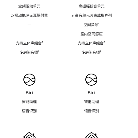
全频驱动单元
高振幅低音单元
双振动抵消无源辐射器
五高音单元波束成形阵列
—
空间音频
脚
¹
注
—
室内空间感应
支持立体声组合
脚
²
支持立体声组合
脚
²
注
注
多房间音频
脚
³
多房间音频
脚
³
注
注
Siri
Siri
智能助理
智能助理
语音识别
语音识别