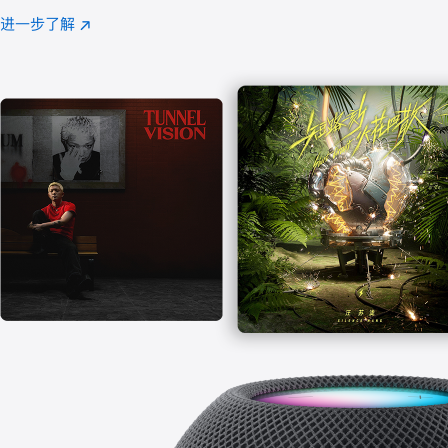
注
进一步了解
Apple
(在
Music
新
窗
口
中
打
开)