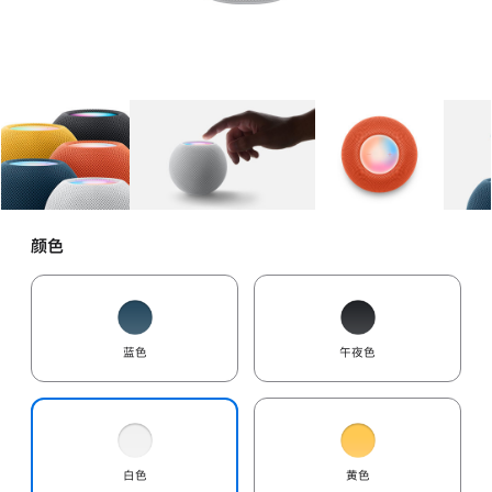
图库
图像
1
图库
图像
2
图库
图像
3
颜色
蓝色
午夜色
白色
黄色