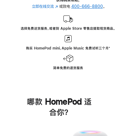
立即在线交流
(在
或致电
400-666-8800
。
新
窗
口
选择免费送货服务，或者到 Apple Store 零售店提取现货商品。
中
打
开)
购买 HomePod mini，Apple Music 免费试听三个月
脚
⁺
注
简单免费的退货服务
哪款 HomePod 适
合你？
进
一
步