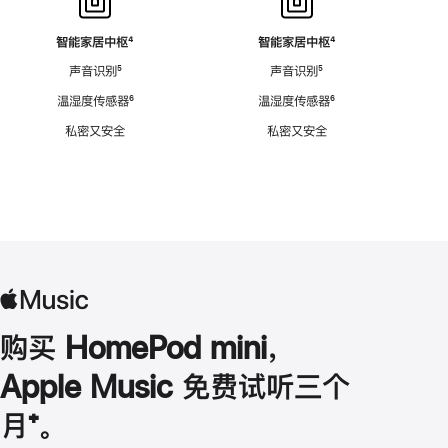
智能家居中枢
脚
⁴
智能家居中枢
脚
⁴
注
注
声音识别
脚
⁵
声音识别
脚
⁵
注
注
温湿度传感器
脚
⁶
温湿度传感器
脚
⁶
注
注
私密又安全
私密又安全
购买 HomePod mini，
Apple Music 免费试听三个
月
脚
⁺。