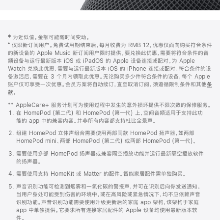
网
脚
‡ 为近似值。金额可能随时间变动。
注
页
⁺ 仅限新订阅用户。免费试用期结束后，每月收费为 RMB 12。优惠仅面向购买符合条件
页
的新设备的 Apple Music 新订阅用户限时提供。要兑换此优惠，需要将符合条件的音
频设备与运行最新版本 iOS 或 iPadOS 的 Apple 设备连接或配对。为 Apple
脚
Watch 兑换此优惠，需要与运行最新版本 iOS 的 iPhone 连接或配对。符合条件的设
备激活后，需要在 3 个月内领取此优惠。无论购买多少件符合条件的设备，每个 Apple
账户仅可享受一次优惠。会员方案将自动续订，直至取消订阅。须遵循限制条件和其他
条
款
。
(在
新
** AppleCare+ 服务计划可为使用过程中发生的意外损坏提供不限次数的保修服务。
窗
在 HomePod (第二代) 和 HomePod (第一代) 上，空间音频适用于支持此功
口
能的 app 中的兼容内容。并非所有内容都支持杜比全景声。
中
打
组建 HomePod 立体声组合需要使用两部同款 HomePod 扬声器，如两部
开)
HomePod mini、两部 HomePod (第二代) 或两部 HomePod (第一代)。
需要使用多部 HomePod 扬声器或兼容隔空播放功能并运行最新隔空播放软件
的扬声器。
需要使用支持 HomeKit 或 Matter 的配件。智能家居配件需单独购买。
声音识别功能可检测到烟雾和一氧化碳的警报声，并可在识别后向你发送通知。
当用户身处可能受到伤害的环境中，或在高风险或紧急情况下，均不应依赖声音
识别功能。声音识别功能需要使用升级更新后的家庭 app 架构，该架构于家庭
app 中单独提供。它要求所有连接家居配件的 Apple 设备均使用最新版本软
件。