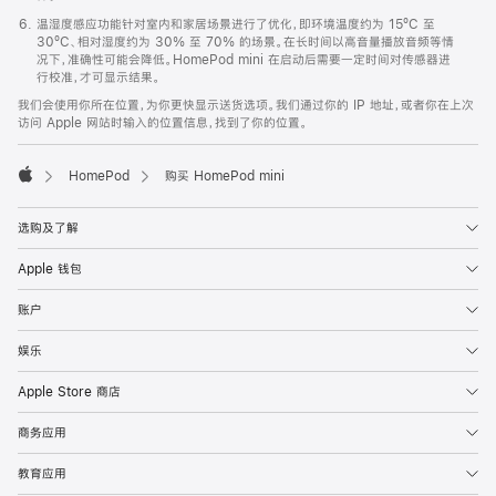
温湿度感应功能针对室内和家居场景进行了优化，即环境温度约为 15ºC 至
30ºC、相对湿度约为 30% 至 70% 的场景。在长时间以高音量播放音频等情
况下，准确性可能会降低。HomePod mini 在启动后需要一定时间对传感器进
行校准，才可显示结果。
我们会使用你所在位置，为你更快显示送货选项。我们通过你的 IP 地址，或者你在上次
访问 Apple 网站时输入的位置信息，找到了你的位置。
HomePod
购买 HomePod mini
Apple
选购及了解
Apple 钱包
账户
娱乐
Apple Store 商店
商务应用
教育应用