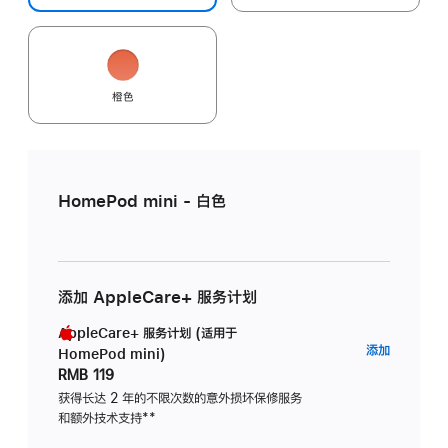
橙色
HomePod mini - 白色
添加 AppleCare+ 服务计划
AppleCare+ 服务计划 (适用于
AppleC
添加
HomePod mini)
服
RMB 119
务
获得长达 2 年的不限次数的意外损坏保修服务
和额外技术支持
脚
**
计
注