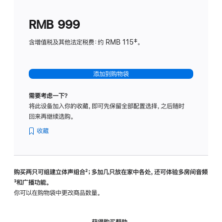
划
(适
RMB 999
用
于
含增值税及其他法定税费：约 RMB 115‡。
HomeP
mini)
添加到购物袋
需要考虑一下？
将此设备加入你的收藏，即可先保留全部配置选择，之后随时
回来再继续选购。
收藏
购买两只可组建立体声组合
脚
²；多加几只放在家中各处，还可体验多‍房‍间音频
脚
³和广播功能。
注
注
你可以在购物袋中更改商品数量。
获得购买帮助，