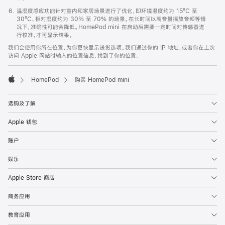
温湿度感应功能针对室内和家居场景进行了优化，即环境温度约为 15ºC 至
30ºC、相对湿度约为 30% 至 70% 的场景。在长时间以高音量播放音频等情
况下，准确性可能会降低。HomePod mini 在启动后需要一定时间对传感器进
行校准，才可显示结果。
我们会使用你所在位置，为你更快显示送货选项。我们通过你的 IP 地址，或者你在上次
访问 Apple 网站时输入的位置信息，找到了你的位置。
HomePod
购买 HomePod mini
Apple
选购及了解
Apple 钱包
账户
娱乐
Apple Store 商店
商务应用
教育应用