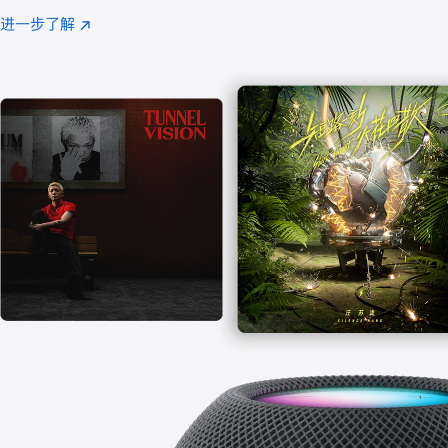
注
进一步了解
Apple
(在
Music
新
窗
口
中
打
开)