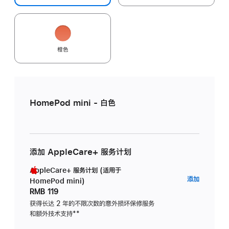
橙色
HomePod mini - 白色
添加 AppleCare+ 服务计划
AppleCare+ 服务计划 (适用于
AppleC
添加
HomePod mini)
服
RMB 119
务
获得长达 2 年的不限次数的意外损坏保修服务
和额外技术支持
脚
**
计
注