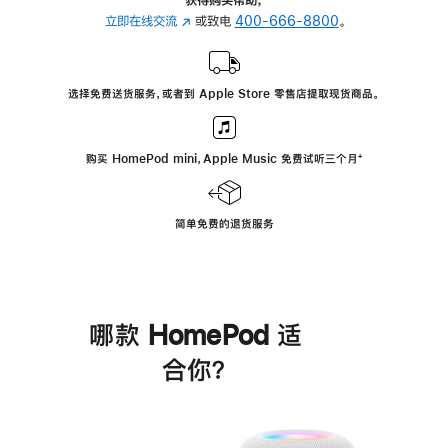
立即在线交流
(在
或致电
400-666-8800
。
新
窗
口
选择免费送货服务，或者到 Apple Store 零售店提取现货商品。
中
打
开)
购买 HomePod mini，Apple Music 免费试听三个月
脚
⁺
注
简单免费的退货服务
哪款 HomePod 适
合你？
进
一
步