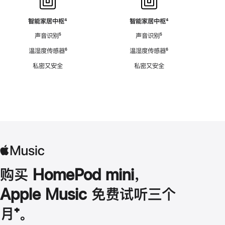
智能家居中枢
脚
⁴
智能家居中枢
脚
⁴
注
注
声音识别
脚
⁵
声音识别
脚
⁵
注
注
温湿度传感器
脚
⁶
温湿度传感器
脚
⁶
注
注
私密又安全
私密又安全
购买 HomePod mini，
Apple Music 免费试听三个
月
脚
⁺。