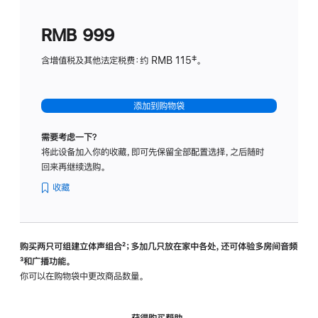
划
(适
RMB 999
用
于
含增值税及其他法定税费：约 RMB 115‡。
HomeP
mini)
添加到购物袋
需要考虑一下？
将此设备加入你的收藏，即可先保留全部配置选择，之后随时
回来再继续选购。
收藏
购买两只可组建立体声组合
脚
²；多加几只放在家中各处，还可体验多‍房‍间音频
脚
³和广播功能。
注
注
你可以在购物袋中更改商品数量。
获得购买帮助，