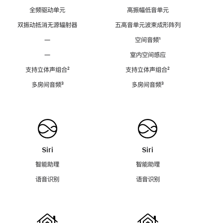
全频驱动单元
高振幅低音单元
双振动抵消无源辐射器
五高音单元波束成形阵列
—
空间音频
脚
¹
注
—
室内空间感应
支持立体声组合
脚
²
支持立体声组合
脚
²
注
注
多房间音频
脚
³
多房间音频
脚
³
注
注
Siri
Siri
智能助理
智能助理
语音识别
语音识别