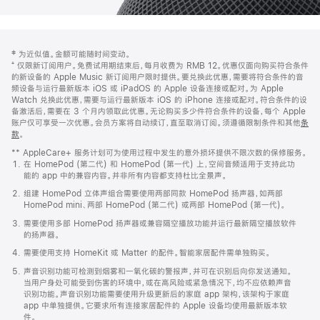
网
脚
‡ 为近似值。金额可能随时间变动。
注
页
⁺ 仅限新订阅用户。免费试用期结束后，每月收费为 RMB 12。优惠仅面向购买符合条件
页
的新设备的 Apple Music 新订阅用户限时提供。要兑换此优惠，需要将符合条件的音
频设备与运行最新版本 iOS 或 iPadOS 的 Apple 设备连接或配对。为 Apple
脚
Watch 兑换此优惠，需要与运行最新版本 iOS 的 iPhone 连接或配对。符合条件的设
备激活后，需要在 3 个月内领取此优惠。无论购买多少件符合条件的设备，每个 Apple
账户仅可享受一次优惠。会员方案将自动续订，直至取消订阅。须遵循限制条件和其他
条
款
。
(在
新
** AppleCare+ 服务计划可为使用过程中发生的意外损坏提供不限次数的保修服务。
窗
在 HomePod (第二代) 和 HomePod (第一代) 上，空间音频适用于支持此功
口
能的 app 中的兼容内容。并非所有内容都支持杜比全景声。
中
打
组建 HomePod 立体声组合需要使用两部同款 HomePod 扬声器，如两部
开)
HomePod mini、两部 HomePod (第二代) 或两部 HomePod (第一代)。
需要使用多部 HomePod 扬声器或兼容隔空播放功能并运行最新隔空播放软件
的扬声器。
需要使用支持 HomeKit 或 Matter 的配件。智能家居配件需单独购买。
声音识别功能可检测到烟雾和一氧化碳的警报声，并可在识别后向你发送通知。
当用户身处可能受到伤害的环境中，或在高风险或紧急情况下，均不应依赖声音
识别功能。声音识别功能需要使用升级更新后的家庭 app 架构，该架构于家庭
app 中单独提供。它要求所有连接家居配件的 Apple 设备均使用最新版本软
件。