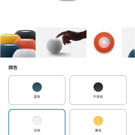
图库
图像
1
图库
图像
2
图库
图像
3
颜色
蓝色
午夜色
白色
黄色