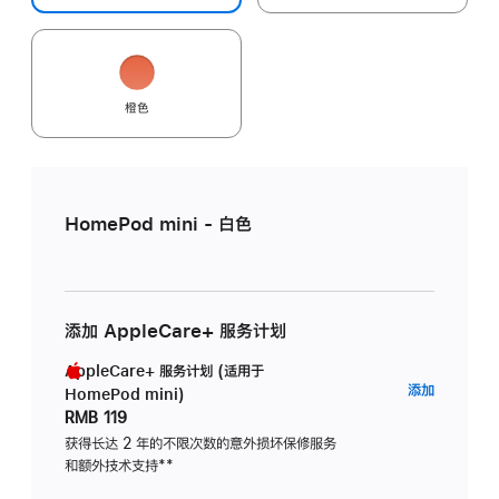
橙色
HomePod mini - 白色
添加 AppleCare+ 服务计划
AppleCare+ 服务计划 (适用于
AppleC
添加
HomePod mini)
服
RMB 119
务
获得长达 2 年的不限次数的意外损坏保修服务
和额外技术支持
脚
**
计
注