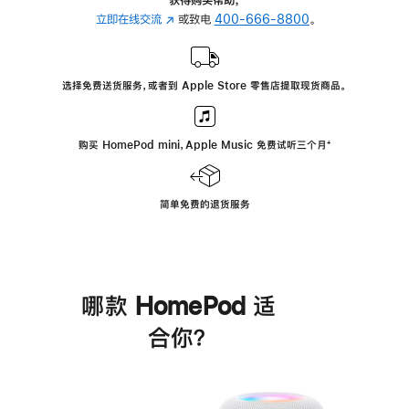
立即在线交流
(在
或致电
400-666-8800
。
新
窗
口
选择免费送货服务，或者到 Apple Store 零售店提取现货商品。
中
打
开)
购买 HomePod mini，Apple Music 免费试听三个月
脚
⁺
注
简单免费的退货服务
哪款 HomePod 适
合你？
进
一
步