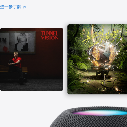
注
进一步了解
Apple
(在
Music
新
窗
口
中
打
开)