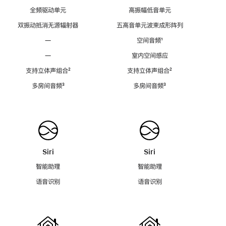
全频驱动单元
高振幅低音单元
双振动抵消无源辐射器
五高音单元波束成形阵列
—
空间音频
脚
¹
注
—
室内空间感应
支持立体声组合
脚
²
支持立体声组合
脚
²
注
注
多房间音频
脚
³
多房间音频
脚
³
注
注
Siri
Siri
智能助理
智能助理
语音识别
语音识别