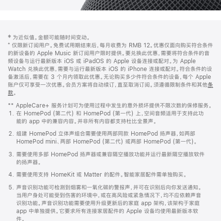
网
脚
‡ 为近似值。金额可能随时间变动。
注
页
⁺ 仅限新订阅用户。免费试用期结束后，每月收费为 RMB 12。优惠仅面向购买符合条件
页
的新设备的 Apple Music 新订阅用户限时提供。要兑换此优惠，需要将符合条件的音
频设备与运行最新版本 iOS 或 iPadOS 的 Apple 设备连接或配对。为 Apple
脚
Watch 兑换此优惠，需要与运行最新版本 iOS 的 iPhone 连接或配对。符合条件的设
备激活后，需要在 3 个月内领取此优惠。无论购买多少件符合条件的设备，每个 Apple
账户仅可享受一次优惠。会员方案将自动续订，直至取消订阅。须遵循限制条件和其他
条
款
。
(在
新
** AppleCare+ 服务计划可为使用过程中发生的意外损坏提供不限次数的保修服务。
窗
在 HomePod (第二代) 和 HomePod (第一代) 上，空间音频适用于支持此功
口
能的 app 中的兼容内容。并非所有内容都支持杜比全景声。
中
打
组建 HomePod 立体声组合需要使用两部同款 HomePod 扬声器，如两部
开)
HomePod mini、两部 HomePod (第二代) 或两部 HomePod (第一代)。
需要使用多部 HomePod 扬声器或兼容隔空播放功能并运行最新隔空播放软件
的扬声器。
需要使用支持 HomeKit 或 Matter 的配件。智能家居配件需单独购买。
声音识别功能可检测到烟雾和一氧化碳的警报声，并可在识别后向你发送通知。
当用户身处可能受到伤害的环境中，或在高风险或紧急情况下，均不应依赖声音
识别功能。声音识别功能需要使用升级更新后的家庭 app 架构，该架构于家庭
app 中单独提供。它要求所有连接家居配件的 Apple 设备均使用最新版本软
件。