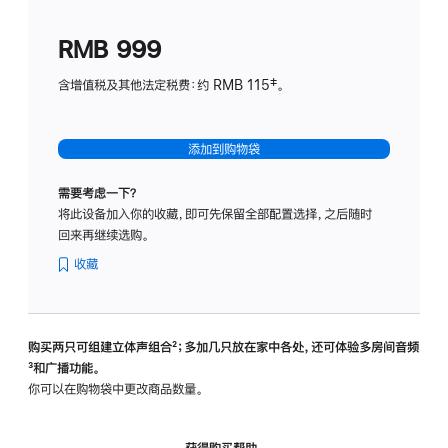
划
(适
RMB 999
用
于
含增值税及其他法定税费：约 RMB 115‡。
HomeP
mini)
添加到购物袋
需要考虑一下？
将此设备加入你的收藏，即可先保留全部配置选择，之后随时
回来再继续选购。
收藏
购买两只可组建立体声组合
脚
²；多加几只放在家中各处，还可体验多‍房‍间音频
脚
³和广播功能。
注
注
你可以在购物袋中更改商品数量。
获得购买帮助，