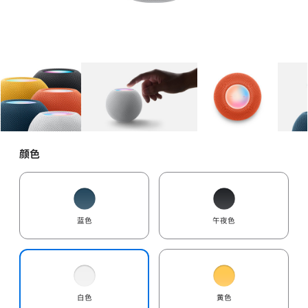
图库
图像
1
图库
图像
2
图库
图像
3
颜色
蓝色
午夜色
白色
黄色