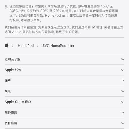
温湿度感应功能针对室内和家居场景进行了优化，即环境温度约为 15ºC 至
30ºC、相对湿度约为 30% 至 70% 的场景。在长时间以高音量播放音频等情
况下，准确性可能会降低。HomePod mini 在启动后需要一定时间对传感器进
行校准，才可显示结果。
我们会使用你所在位置，为你更快显示送货选项。我们通过你的 IP 地址，或者你在上次
访问 Apple 网站时输入的位置信息，找到了你的位置。
HomePod
购买 HomePod mini
Apple
选购及了解
Apple 钱包
账户
娱乐
Apple Store 商店
商务应用
教育应用