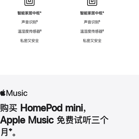
智能家居中枢
脚
⁴
智能家居中枢
脚
⁴
注
注
声音识别
脚
⁵
声音识别
脚
⁵
注
注
温湿度传感器
脚
⁶
温湿度传感器
脚
⁶
注
注
私密又安全
私密又安全
购买 HomePod mini，
Apple Music 免费试听三个
月
脚
⁺。