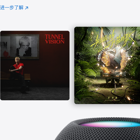
注
进一步了解
Apple
(在
Music
新
窗
口
中
打
开)