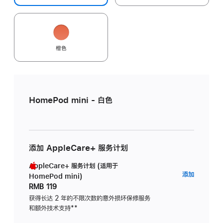
橙色
HomePod mini - 白色
添加 AppleCare+ 服务计划
AppleCare+ 服务计划 (适用于
AppleC
添加
HomePod mini)
服
RMB 119
务
获得长达 2 年的不限次数的意外损坏保修服务
和额外技术支持
脚
**
计
注