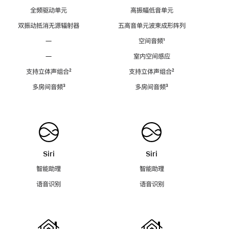
全频驱动单元
高振幅低音单元
双振动抵消无源辐射器
五高音单元波束成形阵列
—
空间音频
脚
¹
注
—
室内空间感应
支持立体声组合
脚
²
支持立体声组合
脚
²
注
注
多房间音频
脚
³
多房间音频
脚
³
注
注
Siri
Siri
智能助理
智能助理
语音识别
语音识别