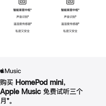
智能家居中枢
脚
⁴
智能家居中枢
脚
⁴
注
注
声音识别
脚
⁵
声音识别
脚
⁵
注
注
温湿度传感器
脚
⁶
温湿度传感器
脚
⁶
注
注
私密又安全
私密又安全
购买 HomePod mini，
Apple Music 免费试听三个
月
脚
⁺。