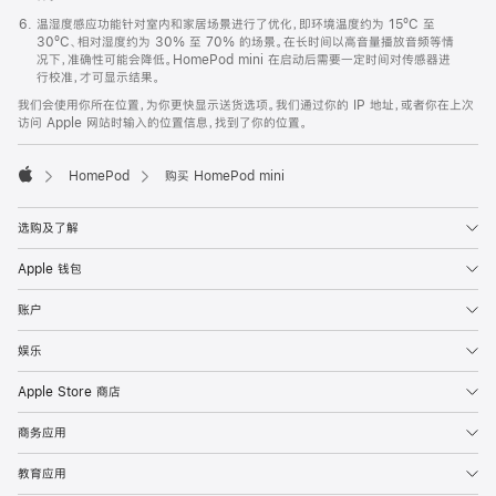
温湿度感应功能针对室内和家居场景进行了优化，即环境温度约为 15ºC 至
30ºC、相对湿度约为 30% 至 70% 的场景。在长时间以高音量播放音频等情
况下，准确性可能会降低。HomePod mini 在启动后需要一定时间对传感器进
行校准，才可显示结果。
我们会使用你所在位置，为你更快显示送货选项。我们通过你的 IP 地址，或者你在上次
访问 Apple 网站时输入的位置信息，找到了你的位置。
HomePod
购买 HomePod mini
Apple
选购及了解
Apple 钱包
账户
娱乐
Apple Store 商店
商务应用
教育应用