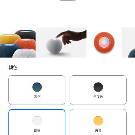
图库
图像
1
图库
图像
2
图库
图像
3
颜色
蓝色
午夜色
白色
黄色