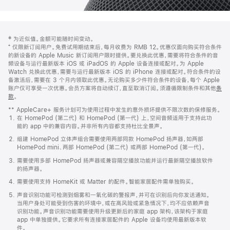
网
脚
‡ 为近似值。金额可能随时间变动。
注
页
⁺ 仅限新订阅用户。免费试用期结束后，每月收费为 RMB 12。优惠仅面向购买符合条件
页
的新设备的 Apple Music 新订阅用户限时提供。要兑换此优惠，需要将符合条件的音
频设备与运行最新版本 iOS 或 iPadOS 的 Apple 设备连接或配对。为 Apple
脚
Watch 兑换此优惠，需要与运行最新版本 iOS 的 iPhone 连接或配对。符合条件的设
备激活后，需要在 3 个月内领取此优惠。无论购买多少件符合条件的设备，每个 Apple
账户仅可享受一次优惠。会员方案将自动续订，直至取消订阅。须遵循限制条件和其他
条
款
。
(在
新
** AppleCare+ 服务计划可为使用过程中发生的意外损坏提供不限次数的保修服务。
窗
在 HomePod (第二代) 和 HomePod (第一代) 上，空间音频适用于支持此功
口
能的 app 中的兼容内容。并非所有内容都支持杜比全景声。
中
打
组建 HomePod 立体声组合需要使用两部同款 HomePod 扬声器，如两部
开)
HomePod mini、两部 HomePod (第二代) 或两部 HomePod (第一代)。
需要使用多部 HomePod 扬声器或兼容隔空播放功能并运行最新隔空播放软件
的扬声器。
需要使用支持 HomeKit 或 Matter 的配件。智能家居配件需单独购买。
声音识别功能可检测到烟雾和一氧化碳的警报声，并可在识别后向你发送通知。
当用户身处可能受到伤害的环境中，或在高风险或紧急情况下，均不应依赖声音
识别功能。声音识别功能需要使用升级更新后的家庭 app 架构，该架构于家庭
app 中单独提供。它要求所有连接家居配件的 Apple 设备均使用最新版本软
件。