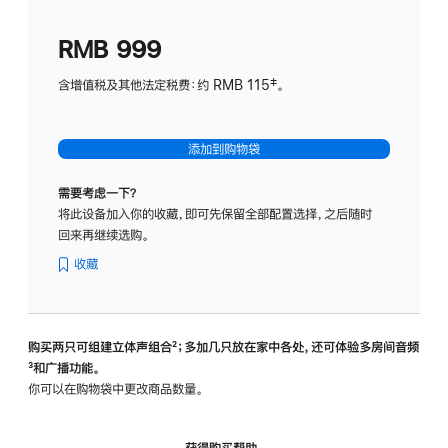
划
(适
RMB 999
用
于
含增值税及其他法定税费：约 RMB 115‡。
HomeP
mini)
添加到购物袋
需要考虑一下？
将此设备加入你的收藏，即可先保留全部配置选择，之后随时
回来再继续选购。
收藏
购买两只可组建立体声组合
脚
²；多加几只放在家中各处，还可体验多‍房‍间音频
脚
³和广播功能。
注
注
你可以在购物袋中更改商品数量。
获得购买帮助，