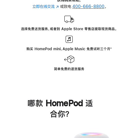
立即在线交流
(在
或致电
400-666-8800
。
新
窗
口
选择免费送货服务，或者到 Apple Store 零售店提取现货商品。
中
打
开)
购买 HomePod mini，Apple Music 免费试听三个月
脚
⁺
注
简单免费的退货服务
哪款 HomePod 适
合你？
进
一
步