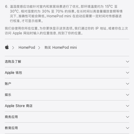
温湿度感应功能针对室内和家居场景进行了优化，即环境温度约为 15ºC 至
30ºC、相对湿度约为 30% 至 70% 的场景。在长时间以高音量播放音频等情
况下，准确性可能会降低。HomePod mini 在启动后需要一定时间对传感器进
行校准，才可显示结果。
我们会使用你所在位置，为你更快显示送货选项。我们通过你的 IP 地址，或者你在上次
访问 Apple 网站时输入的位置信息，找到了你的位置。
HomePod
购买 HomePod mini
Apple
选购及了解
Apple 钱包
账户
娱乐
Apple Store 商店
商务应用
教育应用