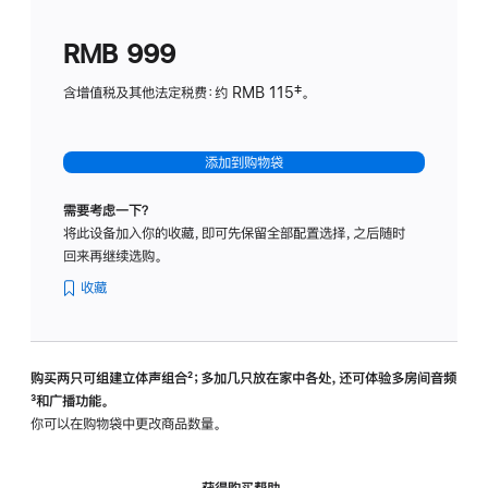
划
(适
RMB 999
用
于
含增值税及其他法定税费：约 RMB 115‡。
HomeP
mini)
添加到购物袋
需要考虑一下？
将此设备加入你的收藏，即可先保留全部配置选择，之后随时
回来再继续选购。
收藏
购买两只可组建立体声组合
脚
²；多加几只放在家中各处，还可体验多‍房‍间音频
脚
³和广播功能。
注
注
你可以在购物袋中更改商品数量。
获得购买帮助，