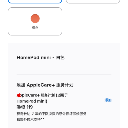
橙色
HomePod mini - 白色
添加 AppleCare+ 服务计划
AppleCare+ 服务计划 (适用于
AppleC
添加
HomePod mini)
服
RMB 119
务
获得长达 2 年的不限次数的意外损坏保修服务
和额外技术支持
脚
**
计
注