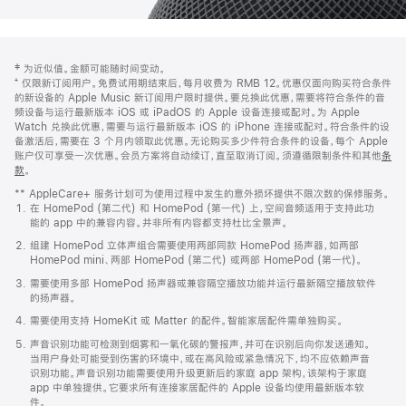
网
脚
‡ 为近似值。金额可能随时间变动。
注
页
⁺ 仅限新订阅用户。免费试用期结束后，每月收费为 RMB 12。优惠仅面向购买符合条件
页
的新设备的 Apple Music 新订阅用户限时提供。要兑换此优惠，需要将符合条件的音
频设备与运行最新版本 iOS 或 iPadOS 的 Apple 设备连接或配对。为 Apple
脚
Watch 兑换此优惠，需要与运行最新版本 iOS 的 iPhone 连接或配对。符合条件的设
备激活后，需要在 3 个月内领取此优惠。无论购买多少件符合条件的设备，每个 Apple
账户仅可享受一次优惠。会员方案将自动续订，直至取消订阅。须遵循限制条件和其他
条
款
。
(在
新
** AppleCare+ 服务计划可为使用过程中发生的意外损坏提供不限次数的保修服务。
窗
在 HomePod (第二代) 和 HomePod (第一代) 上，空间音频适用于支持此功
口
能的 app 中的兼容内容。并非所有内容都支持杜比全景声。
中
打
组建 HomePod 立体声组合需要使用两部同款 HomePod 扬声器，如两部
开)
HomePod mini、两部 HomePod (第二代) 或两部 HomePod (第一代)。
需要使用多部 HomePod 扬声器或兼容隔空播放功能并运行最新隔空播放软件
的扬声器。
需要使用支持 HomeKit 或 Matter 的配件。智能家居配件需单独购买。
声音识别功能可检测到烟雾和一氧化碳的警报声，并可在识别后向你发送通知。
当用户身处可能受到伤害的环境中，或在高风险或紧急情况下，均不应依赖声音
识别功能。声音识别功能需要使用升级更新后的家庭 app 架构，该架构于家庭
app 中单独提供。它要求所有连接家居配件的 Apple 设备均使用最新版本软
件。