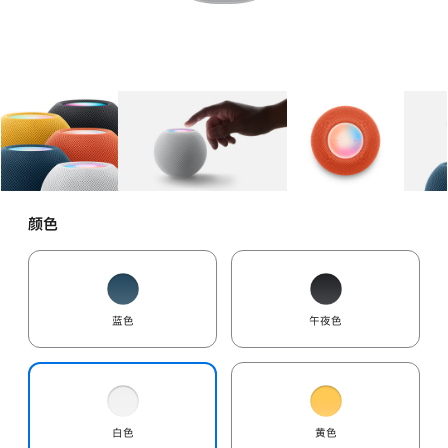
图库
图像
1
图库
图像
2
图库
图像
3
颜色
蓝色
午夜色
白色
黄色