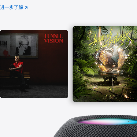
注
进一步了解
Apple
(在
Music
新
窗
口
中
打
开)