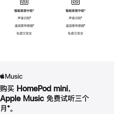
智能家居中枢
脚
⁴
智能家居中枢
脚
⁴
注
注
声音识别
脚
⁵
声音识别
脚
⁵
注
注
温湿度传感器
脚
⁶
温湿度传感器
脚
⁶
注
注
私密又安全
私密又安全
购买 HomePod mini，
Apple Music 免费试听三个
月
脚
⁺。