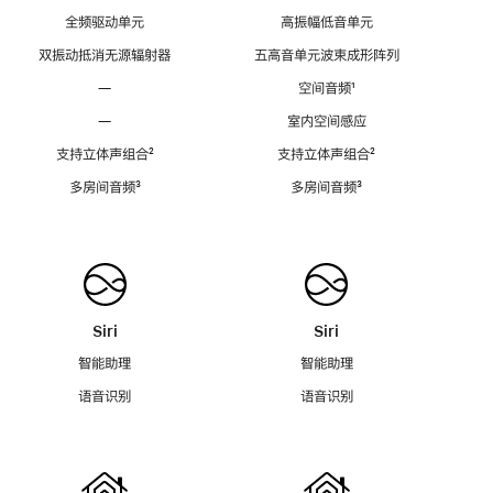
全频驱动单元
高振幅低音单元
双振动抵消无源辐射器
五高音单元波束成形阵列
—
空间音频
脚
¹
注
—
室内空间感应
支持立体声组合
脚
²
支持立体声组合
脚
²
注
注
多房间音频
脚
³
多房间音频
脚
³
注
注
Siri
Siri
智能助理
智能助理
语音识别
语音识别