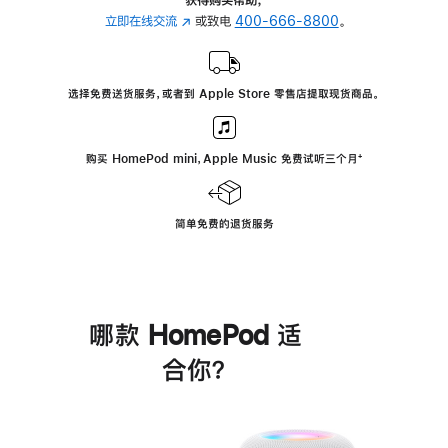
立即在线交流
(在
或致电
400-666-8800
。
新
窗
口
选择免费送货服务，或者到 Apple Store 零售店提取现货商品。
中
打
开)
购买 HomePod mini，Apple Music 免费试听三个月
脚
⁺
注
简单免费的退货服务
哪款 HomePod 适
合你？
进
一
步