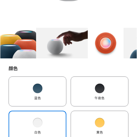
图库
图像
1
图库
图像
2
图库
图像
3
颜色
蓝色
午夜色
白色
黄色