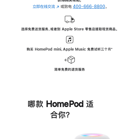
立即在线交流
(在
或致电
400-666-8800
。
新
窗
口
选择免费送货服务，或者到 Apple Store 零售店提取现货商品。
中
打
开)
购买 HomePod mini，Apple Music 免费试听三个月
脚
⁺
注
简单免费的退货服务
哪款 HomePod 适
合你？
进
一
步