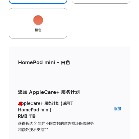
橙色
HomePod mini - 白色
添加 AppleCare+ 服务计划
AppleCare+ 服务计划 (适用于
AppleC
添加
HomePod mini)
服
RMB 119
务
获得长达 2 年的不限次数的意外损坏保修服务
和额外技术支持
脚
**
计
注