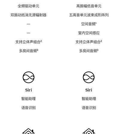
全频驱动单元
高振幅低音单元
双振动抵消无源辐射器
五高音单元波束成形阵列
—
空间音频
脚
¹
注
—
室内空间感应
支持立体声组合
脚
²
支持立体声组合
脚
²
注
注
多房间音频
脚
³
多房间音频
脚
³
注
注
Siri
Siri
智能助理
智能助理
语音识别
语音识别