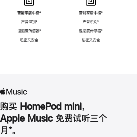
智能家居中枢
脚
⁴
智能家居中枢
脚
⁴
注
注
声音识别
脚
⁵
声音识别
脚
⁵
注
注
温湿度传感器
脚
⁶
温湿度传感器
脚
⁶
注
注
私密又安全
私密又安全
购买 HomePod mini，
Apple Music 免费试听三个
月
脚
⁺。