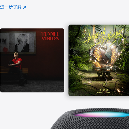
注
进一步了解
Apple
(在
Music
新
窗
口
中
打
开)