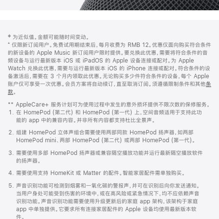
网
脚
‡ 为近似值。金额可能随时间变动。
注
页
⁺ 仅限新订阅用户。免费试用期结束后，每月收费为 RMB 12。优惠仅面向购买符合条件
页
的新设备的 Apple Music 新订阅用户限时提供。要兑换此优惠，需要将符合条件的音
频设备与运行最新版本 iOS 或 iPadOS 的 Apple 设备连接或配对。为 Apple
脚
Watch 兑换此优惠，需要与运行最新版本 iOS 的 iPhone 连接或配对。符合条件的设
备激活后，需要在 3 个月内领取此优惠。无论购买多少件符合条件的设备，每个 Apple
账户仅可享受一次优惠。会员方案将自动续订，直至取消订阅。须遵循限制条件和其他
条
款
。
(在
新
** AppleCare+ 服务计划可为使用过程中发生的意外损坏提供不限次数的保修服务。
窗
在 HomePod (第二代) 和 HomePod (第一代) 上，空间音频适用于支持此功
口
能的 app 中的兼容内容。并非所有内容都支持杜比全景声。
中
打
组建 HomePod 立体声组合需要使用两部同款 HomePod 扬声器，如两部
开)
HomePod mini、两部 HomePod (第二代) 或两部 HomePod (第一代)。
需要使用多部 HomePod 扬声器或兼容隔空播放功能并运行最新隔空播放软件
的扬声器。
需要使用支持 HomeKit 或 Matter 的配件。智能家居配件需单独购买。
声音识别功能可检测到烟雾和一氧化碳的警报声，并可在识别后向你发送通知。
当用户身处可能受到伤害的环境中，或在高风险或紧急情况下，均不应依赖声音
识别功能。声音识别功能需要使用升级更新后的家庭 app 架构，该架构于家庭
app 中单独提供。它要求所有连接家居配件的 Apple 设备均使用最新版本软
件。