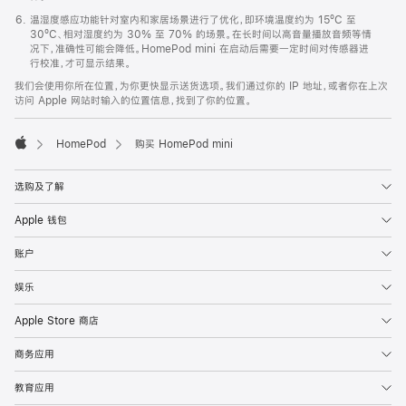
温湿度感应功能针对室内和家居场景进行了优化，即环境温度约为 15ºC 至
30ºC、相对湿度约为 30% 至 70% 的场景。在长时间以高音量播放音频等情
况下，准确性可能会降低。HomePod mini 在启动后需要一定时间对传感器进
行校准，才可显示结果。
我们会使用你所在位置，为你更快显示送货选项。我们通过你的 IP 地址，或者你在上次
访问 Apple 网站时输入的位置信息，找到了你的位置。
HomePod
购买 HomePod mini
Apple
选购及了解
Apple 钱包
账户
娱乐
Apple Store 商店
商务应用
教育应用