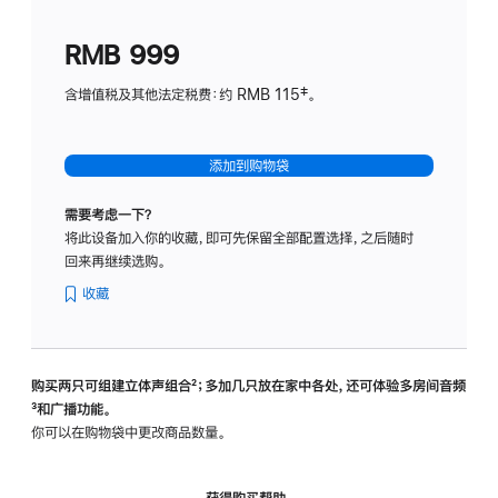
划
(适
RMB 999
用
于
含增值税及其他法定税费：约 RMB 115‡。
HomeP
mini)
添加到购物袋
需要考虑一下？
将此设备加入你的收藏，即可先保留全部配置选择，之后随时
回来再继续选购。
收藏
购买两只可组建立体声组合
脚
²；多加几只放在家中各处，还可体验多‍房‍间音频
脚
³和广播功能。
注
注
你可以在购物袋中更改商品数量。
获得购买帮助，