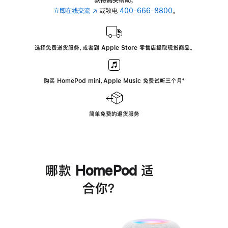
立即在线交流
(在
或致电
400-666-8800
。
新
窗
口
选择免费送货服务，或者到 Apple Store 零售店提取现货商品。
中
打
开)
购买 HomePod mini，Apple Music 免费试听三个月
脚
⁺
注
简单免费的退货服务
哪款 HomePod 适
合你？
进
一
步