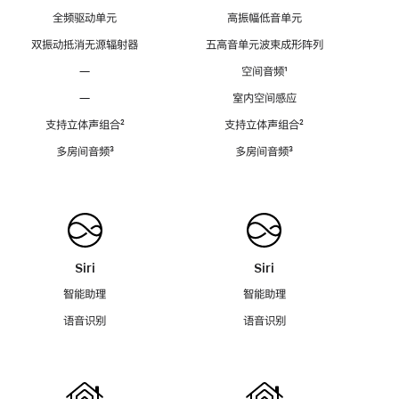
全频驱动单元
高振幅低音单元
双振动抵消无源辐射器
五高音单元波束成形阵列
—
空间音频
脚
¹
注
—
室内空间感应
支持立体声组合
脚
²
支持立体声组合
脚
²
注
注
多房间音频
脚
³
多房间音频
脚
³
注
注
Siri
Siri
智能助理
智能助理
语音识别
语音识别