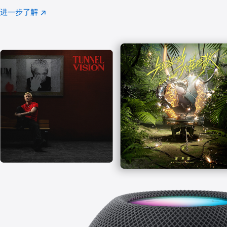
注
进一步了解
Apple
(在
Music
新
窗
口
中
打
开)