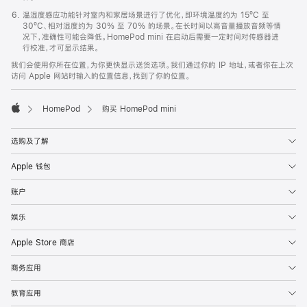
温湿度感应功能针对室内和家居场景进行了优化，即环境温度约为 15ºC 至
30ºC、相对湿度约为 30% 至 70% 的场景。在长时间以高音量播放音频等情
况下，准确性可能会降低。HomePod mini 在启动后需要一定时间对传感器进
行校准，才可显示结果。
我们会使用你所在位置，为你更快显示送货选项。我们通过你的 IP 地址，或者你在上次
访问 Apple 网站时输入的位置信息，找到了你的位置。
HomePod
购买 HomePod mini
Apple
选购及了解
Apple 钱包
账户
娱乐
Apple Store 商店
商务应用
教育应用