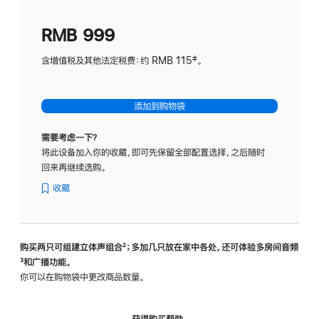
划
(适
RMB 999
用
于
含增值税及其他法定税费：约 RMB 115‡。
HomeP
mini)
添加到购物袋
需要考虑一下？
将此设备加入你的收藏，即可先保留全部配置选择，之后随时
回来再继续选购。
收藏
购买两只可组建立体声组合
脚
²；多加几只放在家中各处，还可体验多‍房‍间音频
脚
³和广播功能。
注
注
你可以在购物袋中更改商品数量。
获得购买帮助，