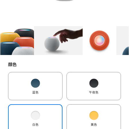
图库
图像
1
图库
图像
2
图库
图像
3
颜色
蓝色
午夜色
白色
黄色