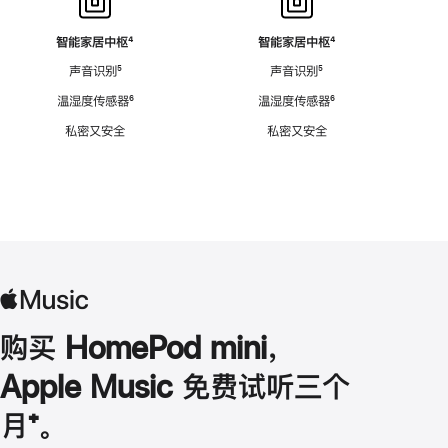
智能家居中枢
脚
⁴
智能家居中枢
脚
⁴
注
注
声音识别
脚
⁵
声音识别
脚
⁵
注
注
温湿度传感器
脚
⁶
温湿度传感器
脚
⁶
注
注
私密又安全
私密又安全
购买 HomePod mini，
Apple Music 免费试听三个
月
脚
⁺。