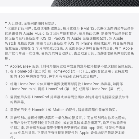
网
脚
‡ 为近似值。金额可能随时间变动。
注
页
⁺ 仅限新订阅用户。免费试用期结束后，每月收费为 RMB 12。优惠仅面向购买符合条件
页
的新设备的 Apple Music 新订阅用户限时提供。要兑换此优惠，需要将符合条件的音
频设备与运行最新版本 iOS 或 iPadOS 的 Apple 设备连接或配对。为 Apple
脚
Watch 兑换此优惠，需要与运行最新版本 iOS 的 iPhone 连接或配对。符合条件的设
备激活后，需要在 3 个月内领取此优惠。无论购买多少件符合条件的设备，每个 Apple
账户仅可享受一次优惠。会员方案将自动续订，直至取消订阅。须遵循限制条件和其他
条
款
。
(在
新
** AppleCare+ 服务计划可为使用过程中发生的意外损坏提供不限次数的保修服务。
窗
在 HomePod (第二代) 和 HomePod (第一代) 上，空间音频适用于支持此功
口
能的 app 中的兼容内容。并非所有内容都支持杜比全景声。
中
打
组建 HomePod 立体声组合需要使用两部同款 HomePod 扬声器，如两部
开)
HomePod mini、两部 HomePod (第二代) 或两部 HomePod (第一代)。
需要使用多部 HomePod 扬声器或兼容隔空播放功能并运行最新隔空播放软件
的扬声器。
需要使用支持 HomeKit 或 Matter 的配件。智能家居配件需单独购买。
声音识别功能可检测到烟雾和一氧化碳的警报声，并可在识别后向你发送通知。
当用户身处可能受到伤害的环境中，或在高风险或紧急情况下，均不应依赖声音
识别功能。声音识别功能需要使用升级更新后的家庭 app 架构，该架构于家庭
app 中单独提供。它要求所有连接家居配件的 Apple 设备均使用最新版本软
件。