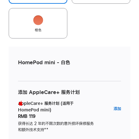
橙色
HomePod mini - 白色
添加 AppleCare+ 服务计划
AppleCare+ 服务计划 (适用于
AppleC
添加
HomePod mini)
服
RMB 119
务
获得长达 2 年的不限次数的意外损坏保修服务
和额外技术支持
脚
**
计
注