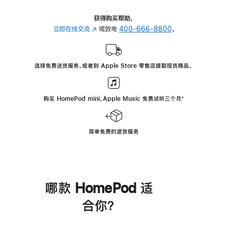
获得购买帮助，
立即在线交流
(在
或致电
400-666-8800
。
新
窗
口
选择免费送货服务，或者到 Apple Store 零售店提取现货商品。
中
打
开)
购买 HomePod mini，Apple Music 免费试听三个月
脚
⁺
注
简单免费的退货服务
哪款 HomePod 适
合你？
进