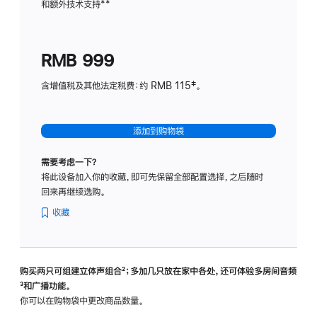
和额外技术支持
脚
**
计
注
划
(适
RMB 999
用
于
含增值税及其他法定税费：约 RMB 115‡。
HomeP
mini)
添加到购物袋
需要考虑一下？
将此设备加入你的收藏，即可先保留全部配置选择，之后随时
回来再继续选购。
收藏
购买两只可组建立体声组合
脚
²；多加几只放在家中各处，还可体验多‍房‍间音频
脚
³和广播功能。
注
注
你可以在购物袋中更改商品数量。