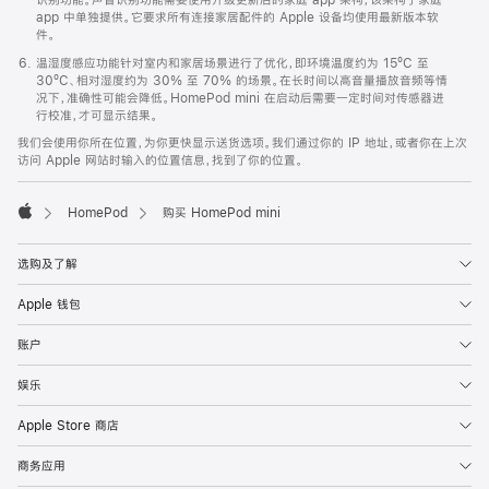
app 中单独提供。它要求所有连接家居配件的 Apple 设备均使用最新版本软
件。
温湿度感应功能针对室内和家居场景进行了优化，即环境温度约为 15ºC 至
30ºC、相对湿度约为 30% 至 70% 的场景。在长时间以高音量播放音频等情
况下，准确性可能会降低。HomePod mini 在启动后需要一定时间对传感器进
行校准，才可显示结果。
我们会使用你所在位置，为你更快显示送货选项。我们通过你的 IP 地址，或者你在上次
访问 Apple 网站时输入的位置信息，找到了你的位置。
HomePod
购买 HomePod mini
Apple
选购及了解
Apple 钱包
账户
娱乐
Apple Store 商店
商务应用