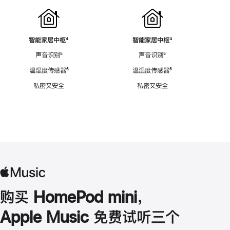
智能家居中枢
脚
⁴
智能家居中枢
脚
⁴
注
注
声音识别
脚
⁵
声音识别
脚
⁵
注
注
温湿度传感器
脚
⁶
温湿度传感器
脚
⁶
注
注
私密又安全
私密又安全
购买 HomePod mini，
Apple Music 免费试听三个