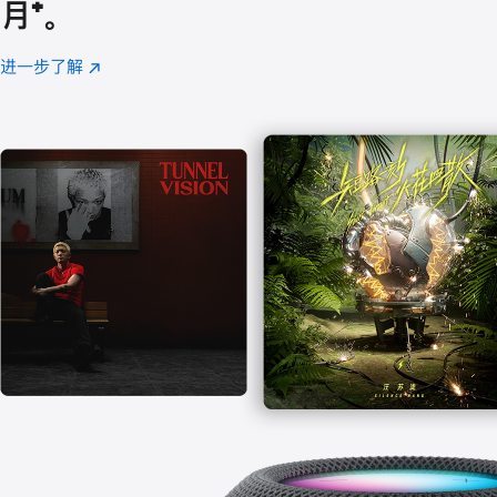
月
脚
⁺。
注
进一步了解
Apple
(在
Music
新
窗
口
中
打
开)