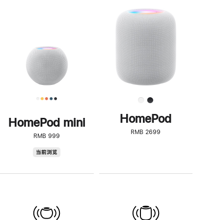
一
步
了
解
HomePod<
HomePod
HomePod mini
RMB 2699
RMB 999
HomePod
当前浏览
mini