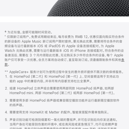
网
脚
‡ 为近似值。金额可能随时间变动。
注
页
⁺ 仅限新订阅用户。免费试用期结束后，每月收费为 RMB 12。优惠仅面向购买符合条件
页
的新设备的 Apple Music 新订阅用户限时提供。要兑换此优惠，需要将符合条件的音
频设备与运行最新版本 iOS 或 iPadOS 的 Apple 设备连接或配对。为 Apple
脚
Watch 兑换此优惠，需要与运行最新版本 iOS 的 iPhone 连接或配对。符合条件的设
备激活后，需要在 3 个月内领取此优惠。无论购买多少件符合条件的设备，每个 Apple
账户仅可享受一次优惠。会员方案将自动续订，直至取消订阅。须遵循限制条件和其他
条
款
。
(在
新
** AppleCare+ 服务计划可为使用过程中发生的意外损坏提供不限次数的保修服务。
窗
在 HomePod (第二代) 和 HomePod (第一代) 上，空间音频适用于支持此功
口
能的 app 中的兼容内容。并非所有内容都支持杜比全景声。
中
打
组建 HomePod 立体声组合需要使用两部同款 HomePod 扬声器，如两部
开)
HomePod mini、两部 HomePod (第二代) 或两部 HomePod (第一代)。
需要使用多部 HomePod 扬声器或兼容隔空播放功能并运行最新隔空播放软件
的扬声器。
需要使用支持 HomeKit 或 Matter 的配件。智能家居配件需单独购买。
声音识别功能可检测到烟雾和一氧化碳的警报声，并可在识别后向你发送通知。
当用户身处可能受到伤害的环境中，或在高风险或紧急情况下，均不应依赖声音
识别功能。声音识别功能需要使用升级更新后的家庭 app 架构，该架构于家庭