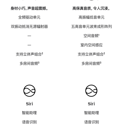
身材小巧，声音超震撼。
高保真音质，令人沉浸。
全频驱动单元
高振幅低音单元
双振动抵消无源辐射器
五高音单元波束成形阵列
—
空间音频
脚
¹
注
—
室内空间感应
支持立体声组合
脚
²
支持立体声组合
脚
²
注
注
多房间音频
脚
³
多房间音频
脚
³
注
注
Siri
Siri
智能助理
智能助理
语音识别
语音识别