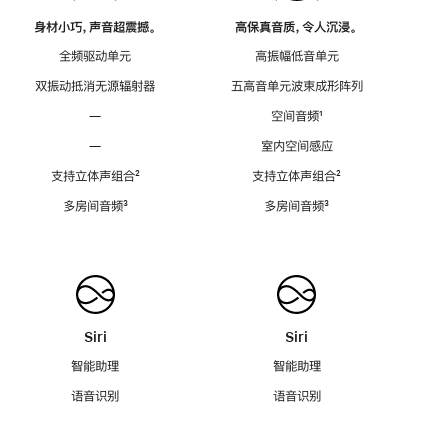
身材小巧，声音超震撼。
高保真音质，令人沉浸。
全频驱动单元
高振幅低音单元
双振动抵消无源辐射器
五高音单元波束成形阵列
—
空间音频
脚
¹
注
—
室内空间感应
支持立体声组合
脚
²
支持立体声组合
脚
²
注
注
多房间音频
脚
³
多房间音频
脚
³
注
注
Siri
Siri
智能助理
智能助理
语音识别
语音识别