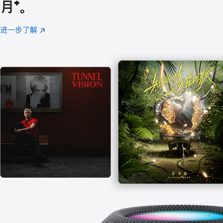
月
脚
⁺。
注
进一步了解
Apple
(在
Music
新
窗
口
中
打
开)