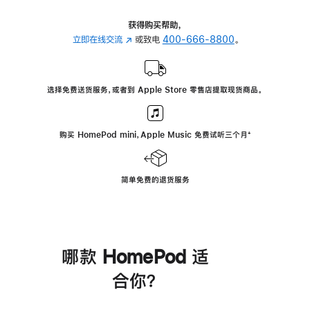
获得购买帮助，
立即在线交流
(在
或致电
400-666-8800
。
新
窗
口
选择免费送货服务，或者到 Apple Store 零售店提取现货商品。
中
打
开)
购买 HomePod mini，Apple Music 免费试听三个月
脚
⁺
注
简单免费的退货服务
哪款 HomePod 适
合你？
进