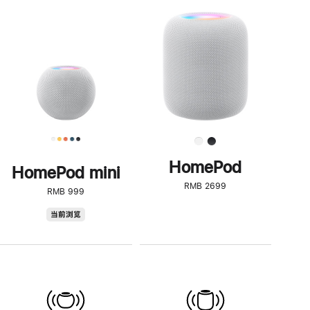
一
步
了
解
HomePod<
HomePod
HomePod mini
RMB 2699
RMB 999
HomePod
当前浏览
mini