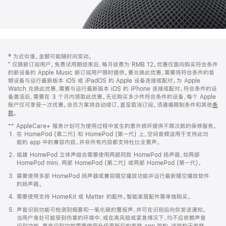
网
脚
‡ 为近似值。金额可能随时间变动。
注
页
⁺ 仅限新订阅用户。免费试用期结束后，每月收费为 RMB 12。优惠仅面向购买符合条件
页
的新设备的 Apple Music 新订阅用户限时提供。要兑换此优惠，需要将符合条件的音
频设备与运行最新版本 iOS 或 iPadOS 的 Apple 设备连接或配对。为 Apple
脚
Watch 兑换此优惠，需要与运行最新版本 iOS 的 iPhone 连接或配对。符合条件的设
备激活后，需要在 3 个月内领取此优惠。无论购买多少件符合条件的设备，每个 Apple
账户仅可享受一次优惠。会员方案将自动续订，直至取消订阅。须遵循限制条件和其他
条
款
。
(在
新
** AppleCare+ 服务计划可为使用过程中发生的意外损坏提供不限次数的保修服务。
窗
在 HomePod (第二代) 和 HomePod (第一代) 上，空间音频适用于支持此功
口
能的 app 中的兼容内容。并非所有内容都支持杜比全景声。
中
打
组建 HomePod 立体声组合需要使用两部同款 HomePod 扬声器，如两部
开)
HomePod mini、两部 HomePod (第二代) 或两部 HomePod (第一代)。
需要使用多部 HomePod 扬声器或兼容隔空播放功能并运行最新隔空播放软件
的扬声器。
需要使用支持 HomeKit 或 Matter 的配件。智能家居配件需单独购买。
声音识别功能可检测到烟雾和一氧化碳的警报声，并可在识别后向你发送通知。
当用户身处可能受到伤害的环境中，或在高风险或紧急情况下，均不应依赖声音
识别功能。声音识别功能需要使用升级更新后的家庭 app 架构，该架构于家庭