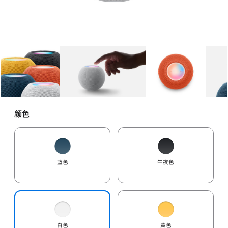
图库
图像
1
图库
图像
2
图库
图像
3
颜色
蓝色
午夜色
白色
黄色