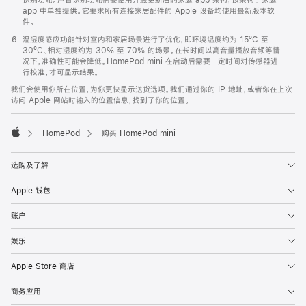
app 中单独提供。它要求所有连接家居配件的 Apple 设备均使用最新版本软
件。
温湿度感应功能针对室内和家居场景进行了优化，即环境温度约为 15ºC 至
30ºC、相对湿度约为 30% 至 70% 的场景。在长时间以高音量播放音频等情
况下，准确性可能会降低。HomePod mini 在启动后需要一定时间对传感器进
行校准，才可显示结果。
我们会使用你所在位置，为你更快显示送货选项。我们通过你的 IP 地址，或者你在上次
访问 Apple 网站时输入的位置信息，找到了你的位置。
HomePod
购买 HomePod mini
Apple
选购及了解
Apple 钱包
账户
娱乐
Apple Store 商店
商务应用