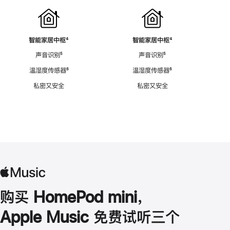
智能家居中枢
脚
⁴
智能家居中枢
脚
⁴
注
注
声音识别
脚
⁵
声音识别
脚
⁵
注
注
温湿度传感器
脚
⁶
温湿度传感器
脚
⁶
注
注
私密又安全
私密又安全
购买 HomePod mini，
Apple Music 免费试听三个