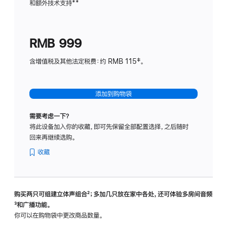
和额外技术支持
脚
**
计
注
划
(适
RMB 999
用
于
含增值税及其他法定税费：约 RMB 115‡。
HomeP
mini)
添加到购物袋
需要考虑一下？
将此设备加入你的收藏，即可先保留全部配置选择，之后随时
回来再继续选购。
收藏
购买两只可组建立体声组合
脚
²；多加几只放在家中各处，还可体验多‍房‍间音频
脚
³和广播功能。
注
注
你可以在购物袋中更改商品数量。