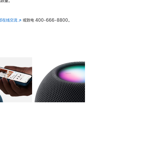
数量。
即在线交流
(在
或致电
400-666-8800。
新
窗
口
中
打
开)
库
图像
4
图库
图像
5