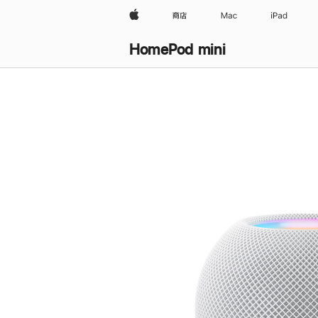
Apple
商店
Mac
iPad
HomePod mini
购
买
HomePod mini