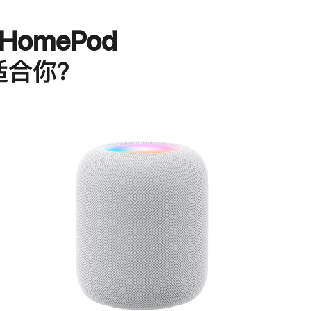
HomePod
适合你？
进
一
步
了
解
HomePod<