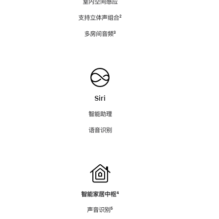
室内空间感应
支持立体声组合
脚
²
注
多房间音频
脚
³
注
Siri
智能助理
语音识别
智能家居中枢
脚
⁴
注
声音识别
脚
⁵