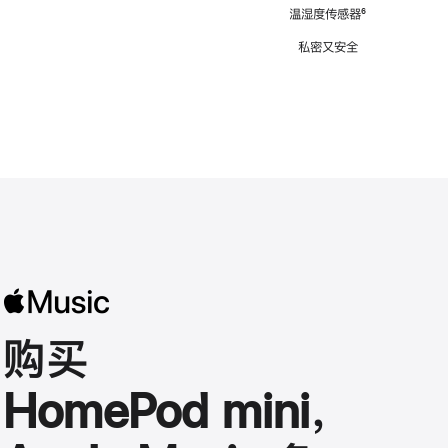
注
温湿度传感器
脚
⁶
注
私密又安全
购买
HomePod mini，