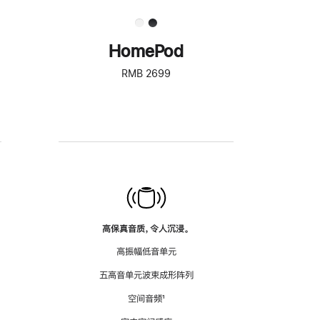
HomePod
RMB 2699
高保真音质，令人沉浸。
高振幅低音单元
五高音单元波束成形阵列
空间音频
脚
¹
注