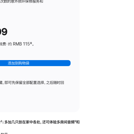
务
限次数的意外损坏保修服务和
计
划
(适
99
用
于
：约 RMB 115‡。
HomePod
mini)
添加到购物袋
藏，即可先保留全部配置选择，之后随时回
合
脚
²；多加几只放在家中各处，还可体验多‍房‍间音频
脚
³和
注
注