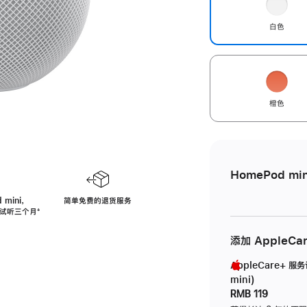
白色
橙色
HomePod min
 mini，
简单免费的退货服务
免费试听三个月
脚
⁺
注
添加 AppleCa
AppleCare+ 服
mini)
RMB 119