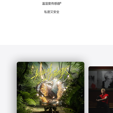
注
温湿度传感器
脚
⁶
注
私密又安全