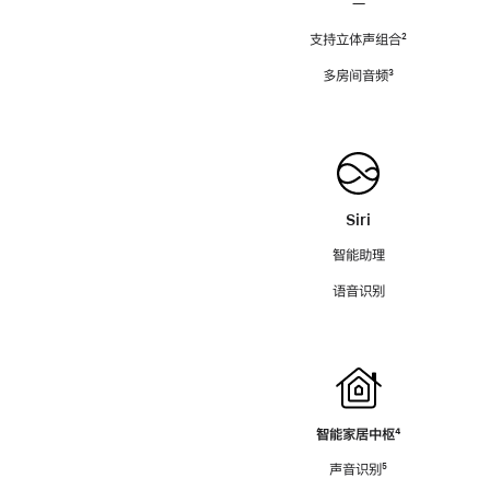
—
支持立体声组合
脚
²
注
多房间音频
脚
³
注
Siri
智能助理
语音识别
智能家居中枢
脚
⁴
注
声音识别
脚
⁵