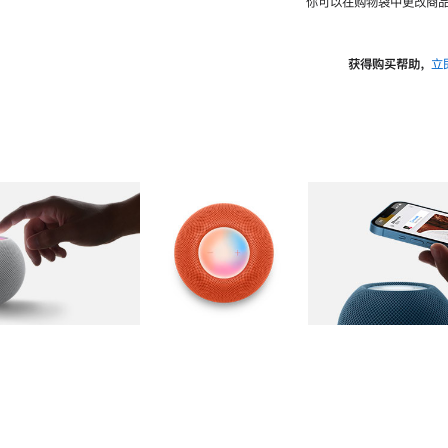
你可以在购物袋中更改商品
获得购买帮助，
立
图库
图像
2
图库
图像
3
图