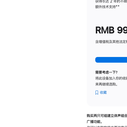
获得长达 2 年的不
额外技术支持
脚
**
注
RMB 9
含增值税及其他法定税费
需要考虑一下？
将此设备加入你的收
来再继续选购。
收藏
购买两只可组建立体声组
广播功能。