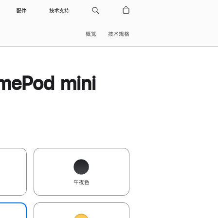
配件
技术支持
概览
技术规格
ePod mini
午夜色