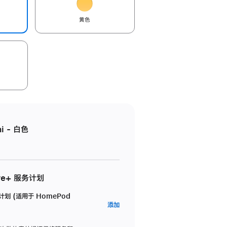
黄色
i - 白色
re+ 服务计划
务计划 (适用于 HomePod
AppleCare+
添加
服