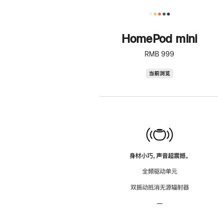
HomePod mini
RMB 999
HomePod
当前浏览
mini
身材小巧，声音超震撼。
全频驱动单元
双振动抵消无源辐射器
—