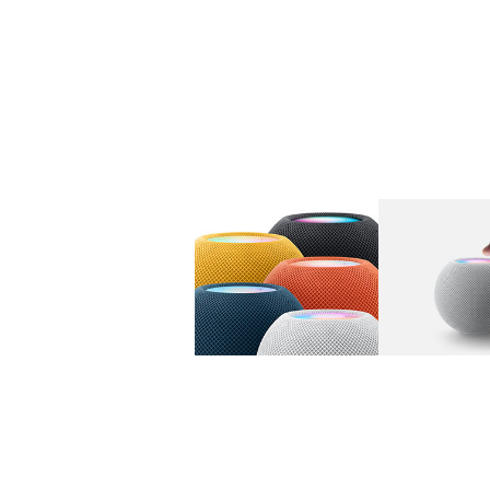
图库
图像
1