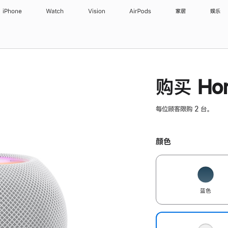
iPhone
Watch
Vision
AirPods
家居
娱乐
购买 Hom
每位顾客限购 2 台。
颜色
蓝色