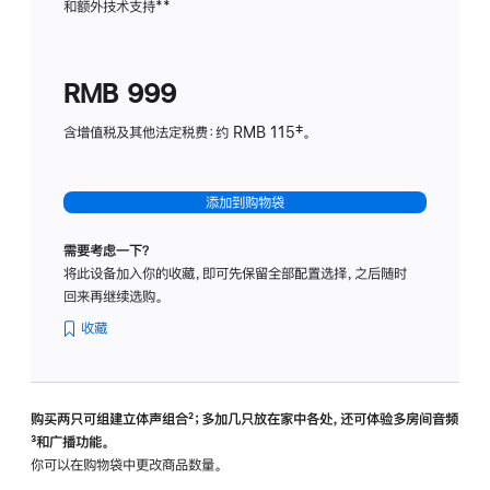
和额外技术支持
脚
**
计
注
划
(适
RMB 999
用
于
含增值税及其他法定税费：约 RMB 115‡。
HomeP
mini)
添加到购物袋
需要考虑一下？
将此设备加入你的收藏，即可先保留全部配置选择，之后随时
回来再继续选购。
收藏
购买两只可组建立体声组合
脚
²；多加几只放在家中各处，还可体验多‍房‍间音频
脚
³和广播功能。
注
注
你可以在购物袋中更改商品数量。