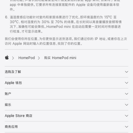
app 中单独提供。它要求所有连接家居配件的 Apple 设备均使用最新版本软
件。
温湿度感应功能针对室内和家居场景进行了优化，即环境温度约为 15ºC 至
30ºC、相对湿度约为 30% 至 70% 的场景。在长时间以高音量播放音频等情
况下，准确性可能会降低。HomePod mini 在启动后需要一定时间对传感器进
行校准，才可显示结果。
我们会使用你所在位置，为你更快显示送货选项。我们通过你的 IP 地址，或者你在上次
访问 Apple 网站时输入的位置信息，找到了你的位置。
HomePod
购买 HomePod mini
Apple
选购及了解
Apple 钱包
账户
娱乐
Apple Store 商店
商务应用