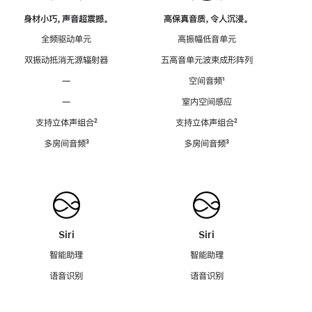
身材小巧，声音超震撼。
高保真音质，令人沉浸。
全频驱动单元
高振幅低音单元
双振动抵消无源辐射器
五高音单元波束成形阵列
—
空间音频
脚
¹
注
—
室内空间感应
支持立体声组合
脚
²
支持立体声组合
脚
²
注
注
多房间音频
脚
³
多房间音频
脚
³
注
注
Siri
Siri
智能助理
智能助理
语音识别
语音识别