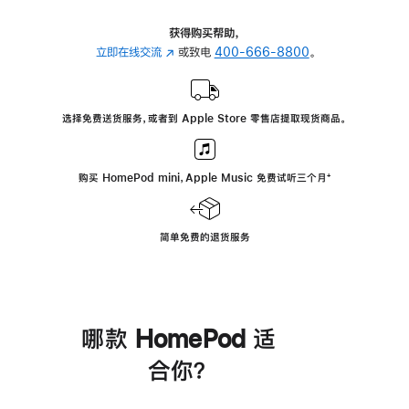
获得购买帮助，
立即在线交流
(在
或致电
400-666-8800
。
新
窗
口
选择免费送货服务，或者到 Apple Store 零售店提取现货商品。
中
打
开)
购买 HomePod mini，Apple Music 免费试听三个月
脚
⁺
注
简单免费的退货服务
哪款 HomePod 适
合你？
进