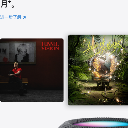
月
脚
⁺。
注
进一步了解
Apple
(在
Music
新
窗
口
中
打
开)