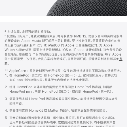
网
脚
‡ 为近似值。金额可能随时间变动。
注
页
⁺ 仅限新订阅用户。免费试用期结束后，每月收费为 RMB 12。优惠仅面向购买符合条件
页
的新设备的 Apple Music 新订阅用户限时提供。要兑换此优惠，需要将符合条件的音
频设备与运行最新版本 iOS 或 iPadOS 的 Apple 设备连接或配对。为 Apple
脚
Watch 兑换此优惠，需要与运行最新版本 iOS 的 iPhone 连接或配对。符合条件的设
备激活后，需要在 3 个月内领取此优惠。无论购买多少件符合条件的设备，每个 Apple
账户仅可享受一次优惠。会员方案将自动续订，直至取消订阅。须遵循限制条件和其他
条
款
。
(在
新
** AppleCare+ 服务计划可为使用过程中发生的意外损坏提供不限次数的保修服务。
窗
在 HomePod (第二代) 和 HomePod (第一代) 上，空间音频适用于支持此功
口
能的 app 中的兼容内容。并非所有内容都支持杜比全景声。
中
打
组建 HomePod 立体声组合需要使用两部同款 HomePod 扬声器，如两部
开)
HomePod mini、两部 HomePod (第二代) 或两部 HomePod (第一代)。
需要使用多部 HomePod 扬声器或兼容隔空播放功能并运行最新隔空播放软件
的扬声器。
需要使用支持 HomeKit 或 Matter 的配件。智能家居配件需单独购买。
声音识别功能可检测到烟雾和一氧化碳的警报声，并可在识别后向你发送通知。
当用户身处可能受到伤害的环境中，或在高风险或紧急情况下，均不应依赖声音
识别功能。声音识别功能需要使用升级更新后的家庭 app 架构，该架构于家庭