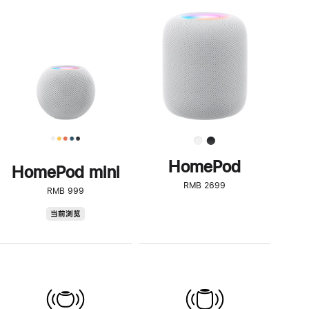
一
步
了
解
HomePod<
HomePod
HomePod mini
RMB 2699
RMB 999
HomePod
当前浏览
mini