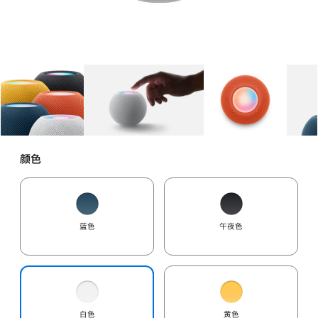
图库
图像
1
图库
图像
2
图库
图像
3
颜色
蓝色
午夜色
白色
黄色