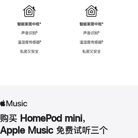
智能家居中枢
脚
⁴
智能家居中枢
脚
⁴
注
注
声音识别
脚
⁵
声音识别
脚
⁵
注
注
温湿度传感器
脚
⁶
温湿度传感器
脚
⁶
注
注
私密又安全
私密又安全
购买 HomePod mini，
Apple Music 免费试听三个