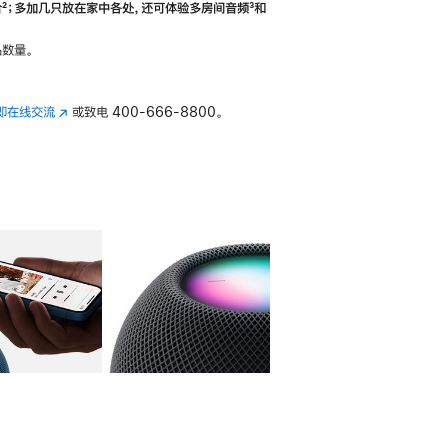
合
脚
²；多加几只放在家中各处，还可体验多‍房‍间音频
脚
³和
注
注
数量。
即在线交流
(在
或致电
400-666-8800。
新
窗
口
中
打
开)
库
图像
4
图库
图像
5