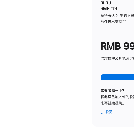
mini)
RMB 119
获得长达 2 年的不
额外技术支持
脚
**
注
RMB 9
含增值税及其他法定税费
需要考虑一下？
将此设备加入你的收
来再继续选购。
收藏