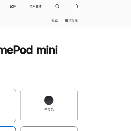
配件
技术支持
概览
技术规格
ePod mini
午夜色