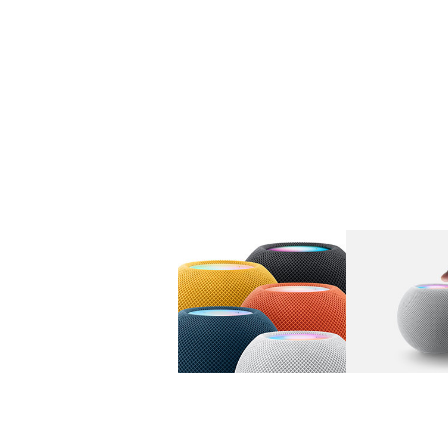
图库
图像
1