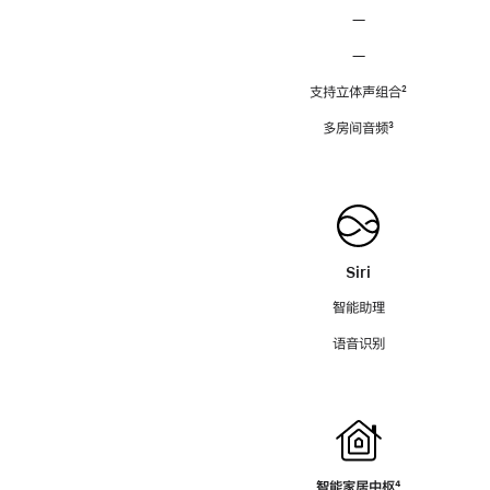
—
—
支持立体声组合
脚
²
注
多房间音频
脚
³
注
Siri
智能助理
语音识别
智能家居中枢
脚
⁴