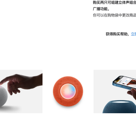
购买两只可组建立体声组
广播功能。
你可以在购物袋中更改商品
获得购买帮助，
立
图库
图像
2
图库
图像
3
图