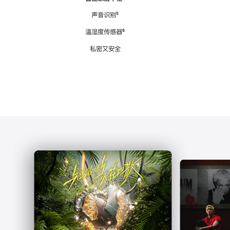
注
声音识别
脚
⁵
注
温湿度传感器
脚
⁶
注
私密又安全