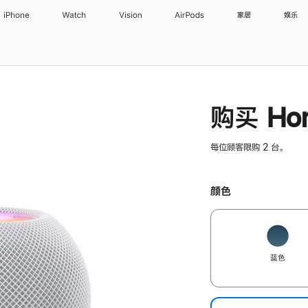
iPhone
Watch
Vision
AirPods
家居
娱乐
购买 Hom
每位顾客限购 2 台。
颜色
蓝色