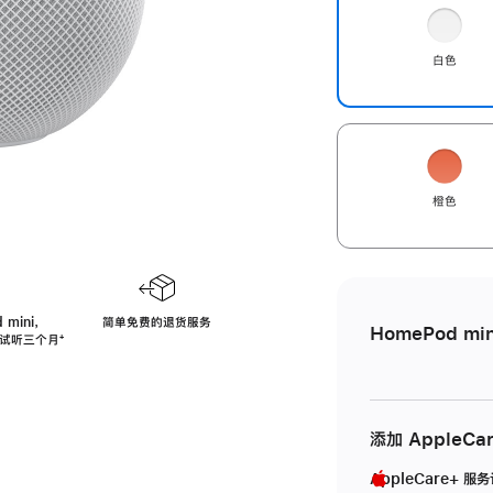
白色
橙色
 mini，
简单免费的退货服务
HomePod min
免费试听三个月
脚
⁺
注
添加 AppleCa
AppleCare+ 服