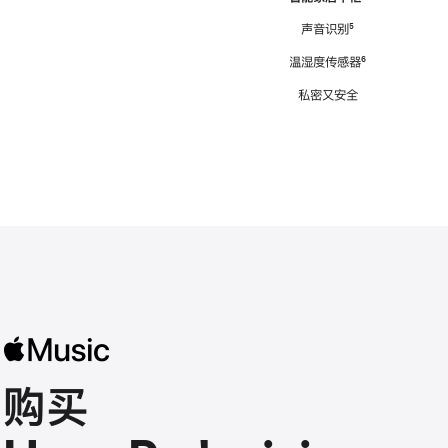
注
声音识别
脚
⁵
注
温湿度传感器
脚
⁶
注
私密又安全
购买