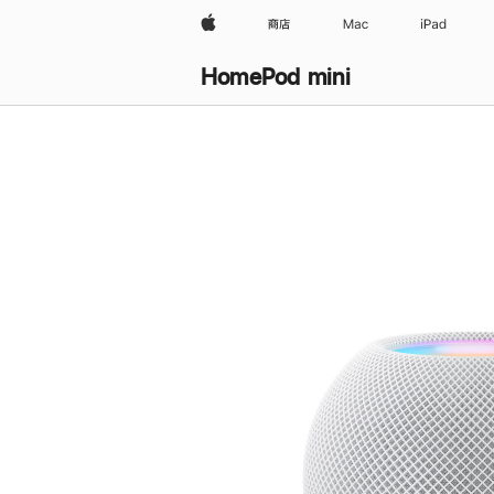
Apple
商店
Mac
iPad
HomePod mini
购
买
HomePod mini