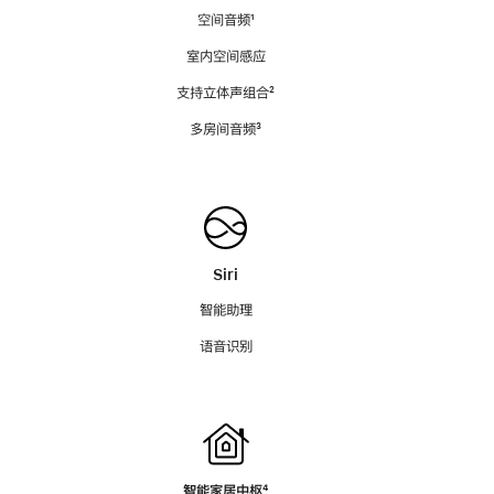
空间音频
脚
¹
注
室内空间感应
支持立体声组合
脚
²
注
多房间音频
脚
³
注
Siri
智能助理
语音识别
智能家居中枢
脚
⁴