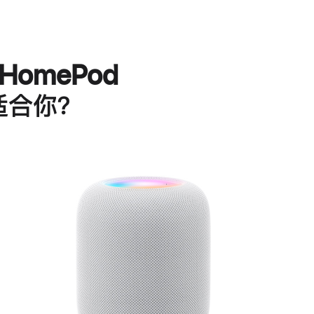
HomePod
适合你？
进
一
步
了
解
HomePod<