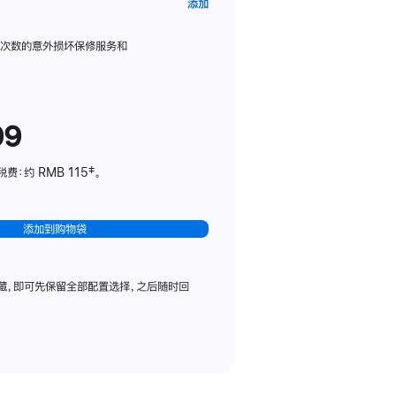
AppleCare+
添加
服
务
限次数的意外损坏保修服务和
计
划
(适
99
用
于
：约 RMB 115‡。
HomePod
mini)
添加到购物袋
藏，即可先保留全部配置选择，之后随时回