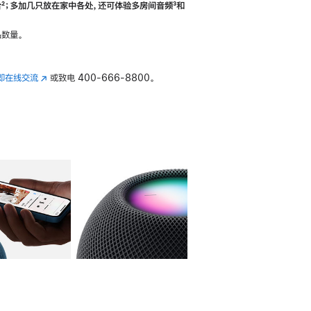
合
脚
²；多加几只放在家中各处，还可体验多‍房‍间音频
脚
³和
注
注
数量。
即在线交流
(在
或致电
400-666-8800。
新
窗
口
中
打
开)
库
图像
4
图库
图像
5