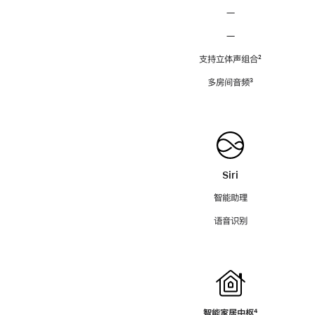
—
—
支持立体声组合
脚
²
注
多房间音频
脚
³
注
Siri
智能助理
语音识别
智能家居中枢
脚
⁴