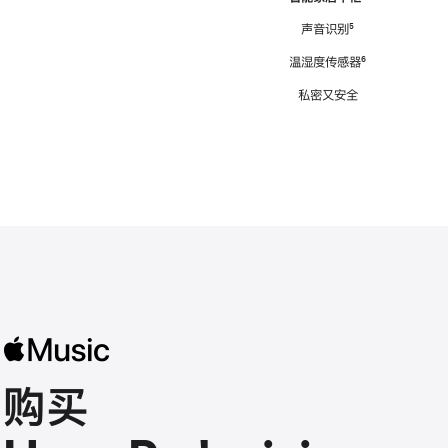
注
声音识别
脚
⁵
注
温湿度传感器
脚
⁶
注
私密又安全
购买