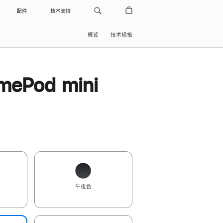
配件
技术支持
概览
技术规格
ePod mini
午夜色