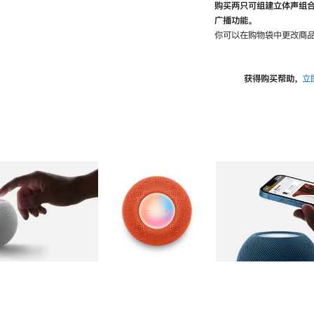
购买两只可组建立体声组
广播功能。
你可以在购物袋中更改商品
获得购买帮助，
立
图库
图像
2
图库
图像
3
图