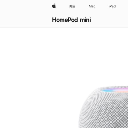
Apple
商店
Mac
iPad
HomePod mini
购
买
HomePod mini