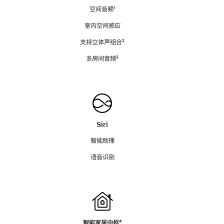
空间音频
脚
¹
注
室内空间感应
支持立体声组合
脚
²
注
多房间音频
脚
³
注
Siri
智能助理
语音识别
智能家居中枢
脚
⁴