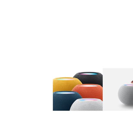
图库
图像
1