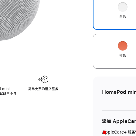
白色
橙色
 mini，
简单免费的退货服务
HomePod min
免费试听三个月
脚
⁺
注
添加 AppleCa
AppleCare+ 服