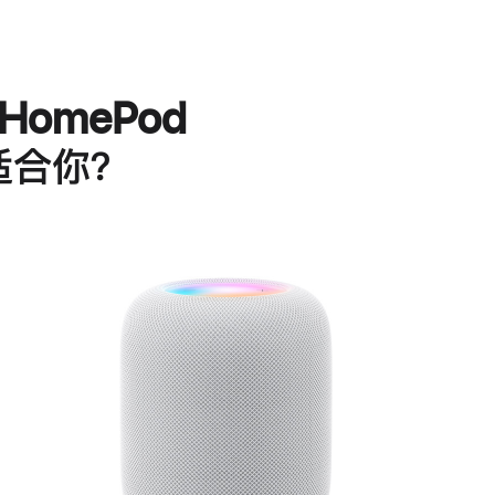
HomePod
适合你？
进
一
步
了
解
HomePod<