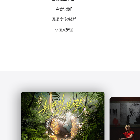
注
声音识别
脚
⁵
注
温湿度传感器
脚
⁶
注
私密又安全