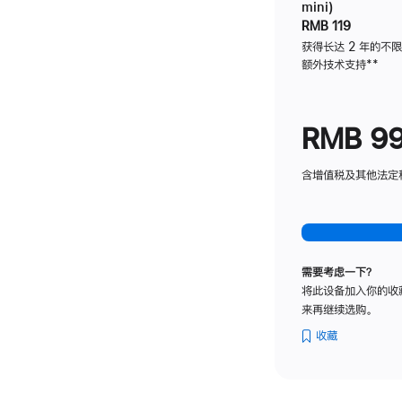
mini)
RMB 119
获得长达 2 年的不
额外技术支持
脚
**
注
RMB 9
含增值税及其他法定税费
需要考虑一下？
将此设备加入你的收
来再继续选购。
收藏