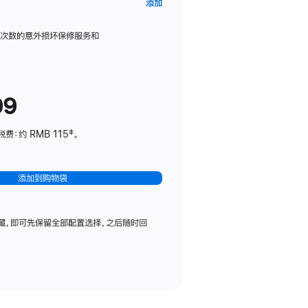
AppleCare+
添加
服
务
限次数的意外损坏保修服务和
计
划
(适
99
用
于
：约 RMB 115‡。
HomePod
mini)
添加到购物袋
藏，即可先保留全部配置选择，之后随时回