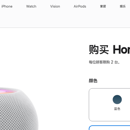
iPhone
Watch
Vision
AirPods
家居
娱乐
购买 Hom
每位顾客限购 2 台。
颜色
蓝色