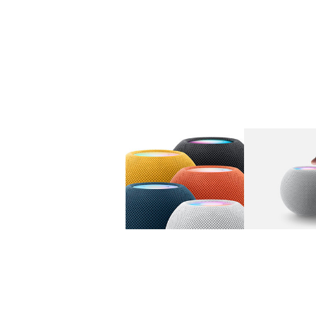
图库
图像
1