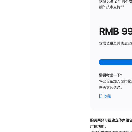
获得长达 2 年的不
额外技术支持
脚
**
注
RMB 9
含增值税及其他法定税费
需要考虑一下？
将此设备加入你的收
来再继续选购。
收藏
购买两只可组建立体声组
广播功能。