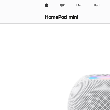
Apple
商店
Mac
iPad
HomePod mini
购
买
HomePod mini