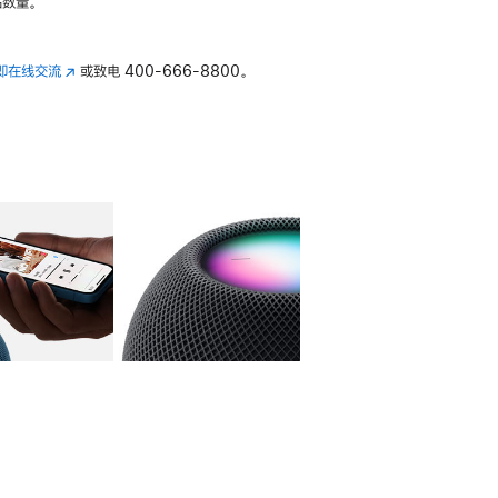
数量。
即在线交流
(在
或致电
400-666-8800。
新
窗
口
中
打
开)
库
图像
4
图库
图像
5