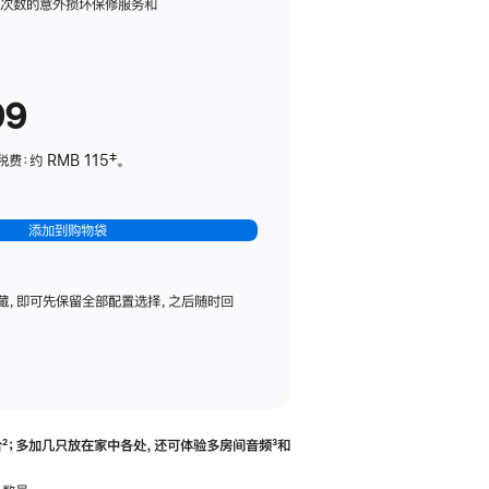
务
限次数的意外损坏保修服务和
计
划
(适
99
用
于
：约 RMB 115‡。
HomePod
mini)
添加到购物袋
藏，即可先保留全部配置选择，之后随时回
合
脚
²；多加几只放在家中各处，还可体验多‍房‍间音频
脚
³和
注
注