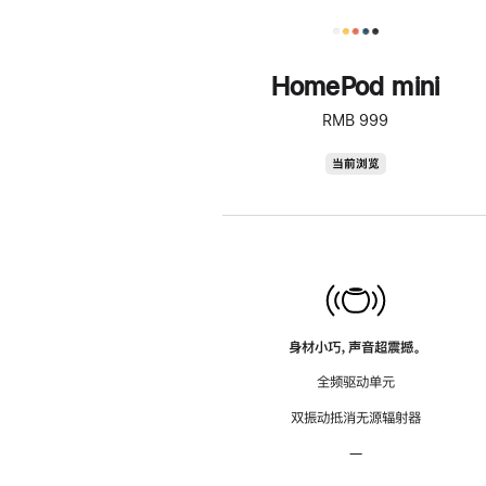
HomePod mini
RMB 999
HomePod
当前浏览
mini
身材小巧，声音超震撼。
全频驱动单元
双振动抵消无源辐射器
—