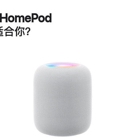
HomePod
适合你？
进
一
步
了
解
HomePod<