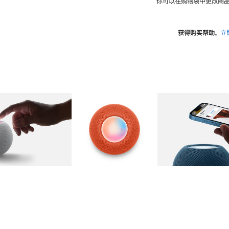
你可以在购物袋中更改商品
获得购买帮助，
立
图库
图像
2
图库
图像
3
图