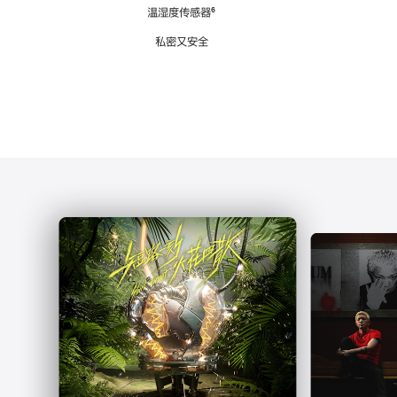
注
温湿度传感器
脚
⁶
注
私密又安全