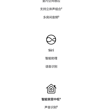
室内空间感应
支持立体声组合
脚
²
注
多房间音频
脚
³
注
Siri
智能助理
语音识别
智能家居中枢
脚
⁴
注
声音识别
脚
⁵