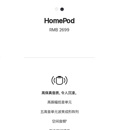
HomePod
RMB 2699
高保真音质，令人沉浸。
高振幅低音单元
五高音单元波束成形阵列
空间音频
脚
¹
注