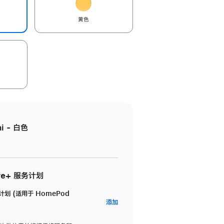
黄色
i - 白色
re+ 服务计划
务计划 (适用于 HomePod
AppleCare+
添加
服