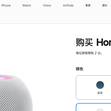
iPhone
Watch
Vision
AirPods
家居
娱乐
购买 Hom
每位顾客限购 2 台。
颜色
蓝色