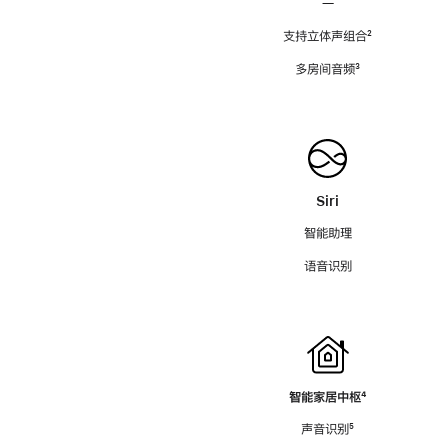
—
支持立体声组合
脚
²
注
多房间音频
脚
³
注
Siri
智能助理
语音识别
智能家居中枢
脚
⁴
注
声音识别
脚
⁵