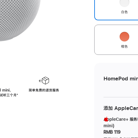
白色
橙色
HomePod min
 mini，
简单免费的退货服务
免费试听三个月
脚
⁺
注
添加 AppleCa
AppleCare+ 服
mini)
RMB 119