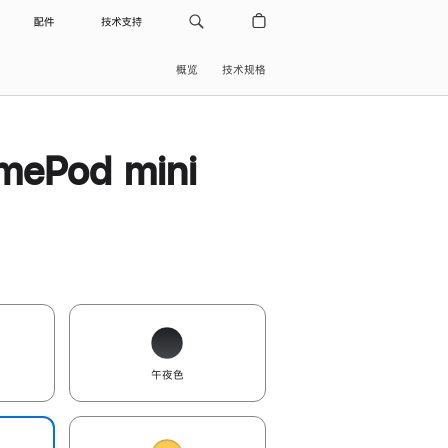
配件
技术支持
概览
技术规格
ePod mini
午夜色