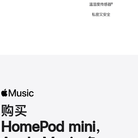
注
温湿度传感器
脚
⁶
注
私密又安全
购买
HomePod mini，