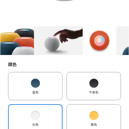
图库
图像
1
图库
图像
2
图库
图像
3
颜色
蓝色
午夜色
白色
黄色