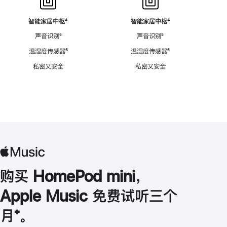
智能家居中枢
脚
⁴
智能家居中枢
脚
⁴
注
注
声音识别
脚
⁵
声音识别
脚
⁵
注
注
温湿度传感器
脚
⁶
温湿度传感器
脚
⁶
注
注
私密又安全
私密又安全
购买 HomePod mini，
Apple Music 免费试听三个
月
脚
⁺。