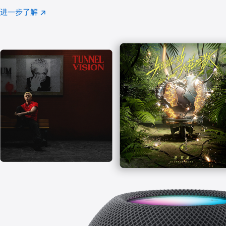
注
进一步了解
Apple
(在
Music
新
窗
口
中
打
开)