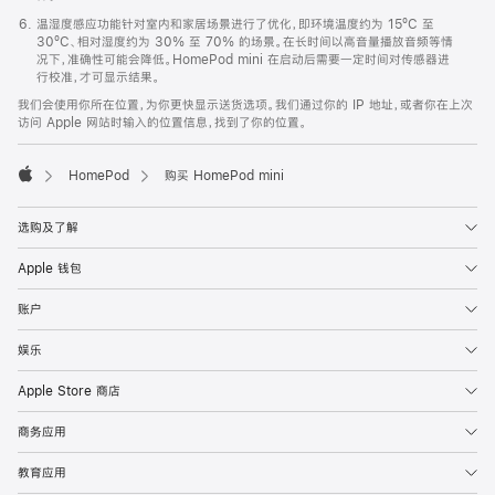
温湿度感应功能针对室内和家居场景进行了优化，即环境温度约为 15ºC 至
30ºC、相对湿度约为 30% 至 70% 的场景。在长时间以高音量播放音频等情
况下，准确性可能会降低。HomePod mini 在启动后需要一定时间对传感器进
行校准，才可显示结果。
我们会使用你所在位置，为你更快显示送货选项。我们通过你的 IP 地址，或者你在上次
访问 Apple 网站时输入的位置信息，找到了你的位置。
HomePod
购买 HomePod mini
Apple
选购及了解
Apple 钱包
账户
娱乐
Apple Store 商店
商务应用
教育应用