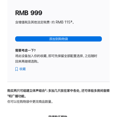
划
(适
RMB 999
用
于
含增值税及其他法定税费：约 RMB 115‡。
HomeP
mini)
添加到购物袋
需要考虑一下？
将此设备加入你的收藏，即可先保留全部配置选择，之后随时
回来再继续选购。
收藏
购买两只可组建立体声组合
脚
²；多加几只放在家中各处，还可体验多‍房‍间音频
脚
³和广播功能。
注
注
你可以在购物袋中更改商品数量。
获得购买帮助，