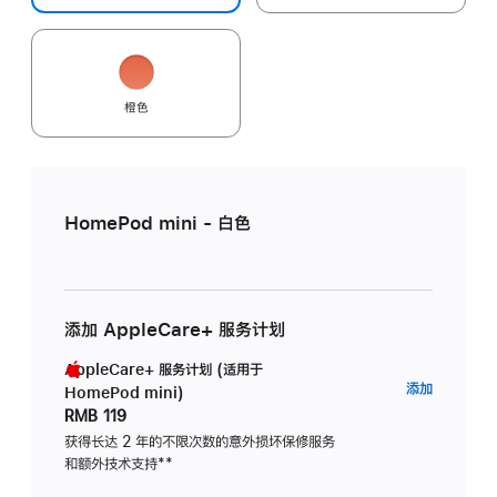
橙色
HomePod mini - 白色
添加 AppleCare+ 服务计划
AppleCare+ 服务计划 (适用于
AppleC
添加
HomePod mini)
服
RMB 119
务
获得长达 2 年的不限次数的意外损坏保修服务
和额外技术支持
脚
**
计
注