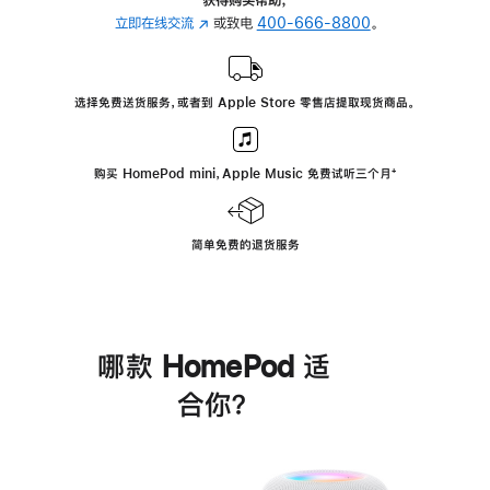
立即在线交流
(在
或致电
400-666-8800
。
新
窗
口
选择免费送货服务，或者到 Apple Store 零售店提取现货商品。
中
打
开)
购买 HomePod mini，Apple Music 免费试听三个月
脚
⁺
注
简单免费的退货服务
哪款 HomePod 适
合你？
进
一
步