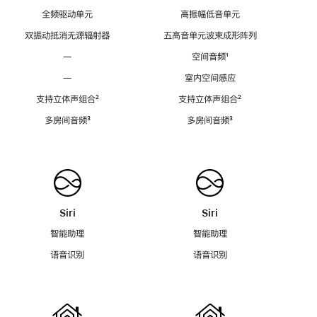
全频驱动单元
高振幅低音单元
双振动抵消无源辐射器
五高音单元波束成形阵列
—
空间音频
脚
¹
注
—
室内空间感应
支持立体声组合
脚
²
支持立体声组合
脚
²
注
注
多房间音频
脚
³
多房间音频
脚
³
注
注
Siri
Siri
智能助理
智能助理
语音识别
语音识别