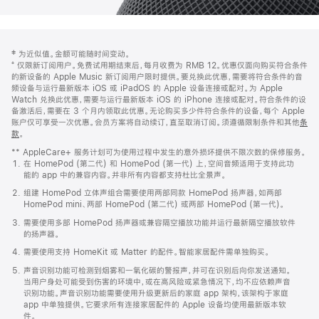
网
脚
‡ 为近似值。金额可能随时间变动。
注
页
⁺ 仅限新订阅用户。免费试用期结束后，每月收费为 RMB 12。优惠仅面向购买符合条件
页
的新设备的 Apple Music 新订阅用户限时提供。要兑换此优惠，需要将符合条件的音
频设备与运行最新版本 iOS 或 iPadOS 的 Apple 设备连接或配对。为 Apple
脚
Watch 兑换此优惠，需要与运行最新版本 iOS 的 iPhone 连接或配对。符合条件的设
备激活后，需要在 3 个月内领取此优惠。无论购买多少件符合条件的设备，每个 Apple
账户仅可享受一次优惠。会员方案将自动续订，直至取消订阅。须遵循限制条件和其他
条
款
。
(在
新
** AppleCare+ 服务计划可为使用过程中发生的意外损坏提供不限次数的保修服务。
窗
在 HomePod (第二代) 和 HomePod (第一代) 上，空间音频适用于支持此功
口
能的 app 中的兼容内容。并非所有内容都支持杜比全景声。
中
打
组建 HomePod 立体声组合需要使用两部同款 HomePod 扬声器，如两部
开)
HomePod mini、两部 HomePod (第二代) 或两部 HomePod (第一代)。
需要使用多部 HomePod 扬声器或兼容隔空播放功能并运行最新隔空播放软件
的扬声器。
需要使用支持 HomeKit 或 Matter 的配件。智能家居配件需单独购买。
声音识别功能可检测到烟雾和一氧化碳的警报声，并可在识别后向你发送通知。
当用户身处可能受到伤害的环境中，或在高风险或紧急情况下，均不应依赖声音
识别功能。声音识别功能需要使用升级更新后的家庭 app 架构，该架构于家庭
app 中单独提供。它要求所有连接家居配件的 Apple 设备均使用最新版本软
件。