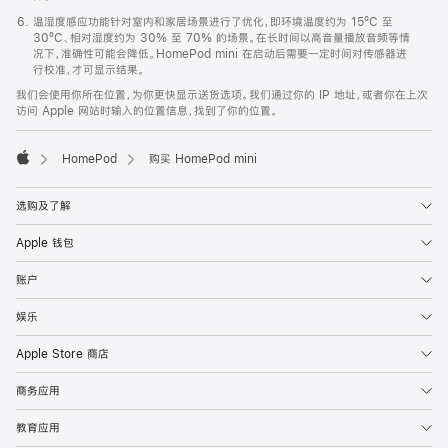
温湿度感应功能针对室内和家居场景进行了优化，即环境温度约为 15ºC 至
30ºC、相对湿度约为 30% 至 70% 的场景。在长时间以高音量播放音频等情
况下，准确性可能会降低。HomePod mini 在启动后需要一定时间对传感器进
行校准，才可显示结果。
我们会使用你所在位置，为你更快显示送货选项。我们通过你的 IP 地址，或者你在上次
访问 Apple 网站时输入的位置信息，找到了你的位置。
HomePod
购买 HomePod mini
Apple
选购及了解
Apple 钱包
账户
娱乐
Apple Store 商店
商务应用
教育应用