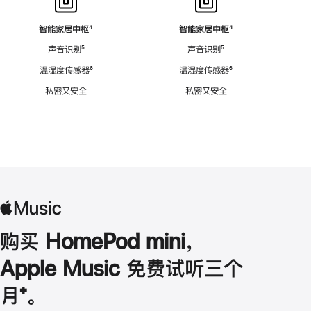
智能家居中枢
脚
⁴
智能家居中枢
脚
⁴
注
注
声音识别
脚
⁵
声音识别
脚
⁵
注
注
温湿度传感器
脚
⁶
温湿度传感器
脚
⁶
注
注
私密又安全
私密又安全
购买 HomePod mini，
Apple Music 免费试听三个
月
脚
⁺。