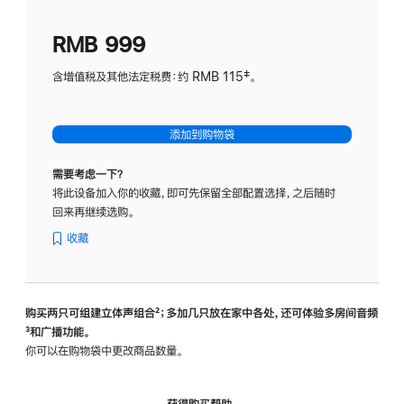
划
(适
RMB 999
用
于
含增值税及其他法定税费：约 RMB 115‡。
HomeP
mini)
添加到购物袋
需要考虑一下？
将此设备加入你的收藏，即可先保留全部配置选择，之后随时
回来再继续选购。
收藏
购买两只可组建立体声组合
脚
²；多加几只放在家中各处，还可体验多‍房‍间音频
脚
³和广播功能。
注
注
你可以在购物袋中更改商品数量。
获得购买帮助，