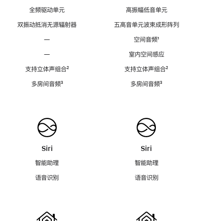
全频驱动单元
高振幅低音单元
双振动抵消无源辐射器
五高音单元波束成形阵列
—
空间音频
脚
¹
注
—
室内空间感应
支持立体声组合
脚
²
支持立体声组合
脚
²
注
注
多房间音频
脚
³
多房间音频
脚
³
注
注
Siri
Siri
智能助理
智能助理
语音识别
语音识别