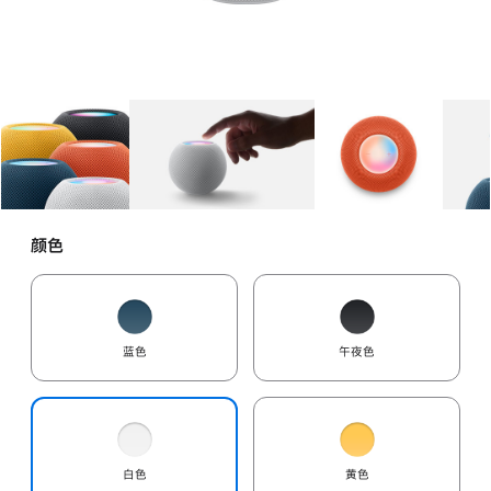
图库
图像
1
图库
图像
2
图库
图像
3
颜色
蓝色
午夜色
白色
黄色