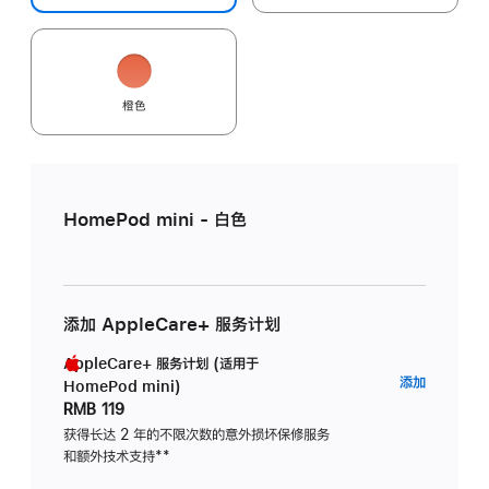
橙色
HomePod mini - 白色
添加 AppleCare+ 服务计划
AppleCare+ 服务计划 (适用于
AppleC
添加
HomePod mini)
服
RMB 119
务
获得长达 2 年的不限次数的意外损坏保修服务
和额外技术支持
脚
**
计
注