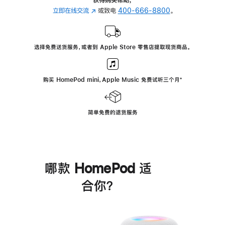
立即在线交流
(在
或致电
400-666-8800
。
新
窗
口
选择免费送货服务，或者到 Apple Store 零售店提取现货商品。
中
打
开)
购买 HomePod mini，Apple Music 免费试听三个月
脚
⁺
注
简单免费的退货服务
哪款 HomePod 适
合你？
进
一
步