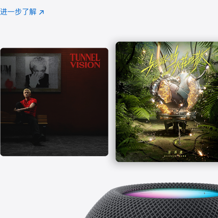
注
进一步了解
Apple
(在
Music
新
窗
口
中
打
开)