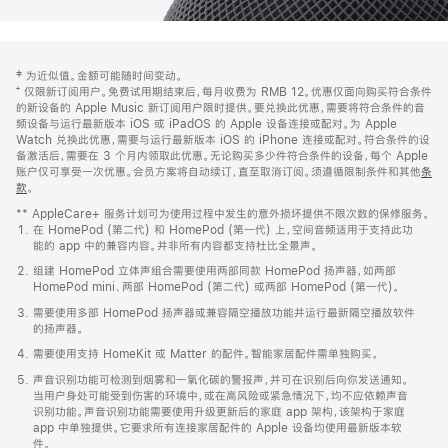
网
脚
‡ 为近似值。金额可能随时间变动。
注
页
⁺ 仅限新订阅用户。免费试用期结束后，每月收费为 RMB 12。优惠仅面向购买符合条件
页
的新设备的 Apple Music 新订阅用户限时提供。要兑换此优惠，需要将符合条件的音
频设备与运行最新版本 iOS 或 iPadOS 的 Apple 设备连接或配对。为 Apple
脚
Watch 兑换此优惠，需要与运行最新版本 iOS 的 iPhone 连接或配对。符合条件的设
备激活后，需要在 3 个月内领取此优惠。无论购买多少件符合条件的设备，每个 Apple
账户仅可享受一次优惠。会员方案将自动续订，直至取消订阅。须遵循限制条件和其他
条
款
。
(在
新
** AppleCare+ 服务计划可为使用过程中发生的意外损坏提供不限次数的保修服务。
窗
在 HomePod (第二代) 和 HomePod (第一代) 上，空间音频适用于支持此功
口
能的 app 中的兼容内容。并非所有内容都支持杜比全景声。
中
打
组建 HomePod 立体声组合需要使用两部同款 HomePod 扬声器，如两部
开)
HomePod mini、两部 HomePod (第二代) 或两部 HomePod (第一代)。
需要使用多部 HomePod 扬声器或兼容隔空播放功能并运行最新隔空播放软件
的扬声器。
需要使用支持 HomeKit 或 Matter 的配件。智能家居配件需单独购买。
声音识别功能可检测到烟雾和一氧化碳的警报声，并可在识别后向你发送通知。
当用户身处可能受到伤害的环境中，或在高风险或紧急情况下，均不应依赖声音
识别功能。声音识别功能需要使用升级更新后的家庭 app 架构，该架构于家庭
app 中单独提供。它要求所有连接家居配件的 Apple 设备均使用最新版本软
件。