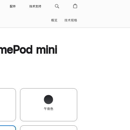
配件
技术支持
概览
技术规格
ePod mini
午夜色