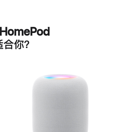
HomePod
适合你？
进
一
步
了
解
HomePod<