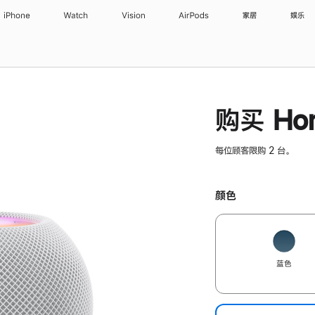
iPhone
Watch
Vision
AirPods
家居
娱乐
购买 Hom
每位顾客限购 2 台。
颜色
蓝色