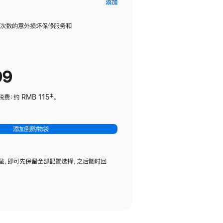
AppleCare+
添加
服
务
限次数的意外损坏保修服务和
计
划
(适
99
用
于
：约 RMB 115‡。
HomePod
mini)
添加到购物袋
藏，即可先保留全部配置选择，之后随时回