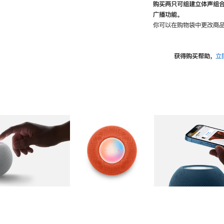
购买两只可组建立体声组
广播功能。
你可以在购物袋中更改商品
获得购买帮助，
立
图库
图像
2
图库
图像
3
图