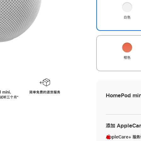
白色
橙色
 mini，
简单免费的退货服务
HomePod min
免费试听三个月
脚
⁺
注
添加 AppleCa
AppleCare+ 服