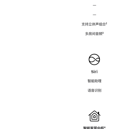
—
—
支持立体声组合
脚
²
注
多房间音频
脚
³
注
Siri
智能助理
语音识别
智能家居中枢
脚
⁴