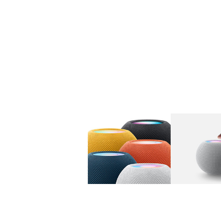
图库
图像
1