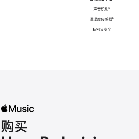
注
声音识别
脚
⁵
注
温湿度传感器
脚
⁶
注
私密又安全
购买