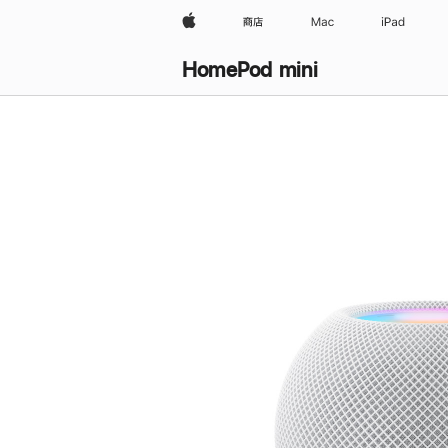
Apple
商店
Mac
iPad
HomePod mini
购
买
HomePod mini