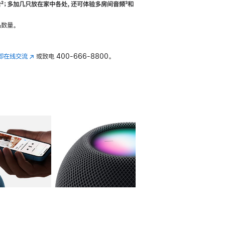
合
脚
²；多加几只放在家中各处，还可体验多‍房‍间音频
脚
³和
注
注
数量。
即在线交流
(在
或致电
400-666-8800。
新
窗
口
中
打
开)
库
图像
4
图库
图像
5