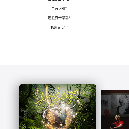
注
声音识别
脚
⁵
注
温湿度传感器
脚
⁶
注
私密又安全