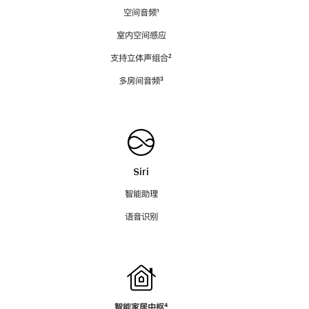
空间音频
脚
¹
注
室内空间感应
支持立体声组合
脚
²
注
多房间音频
脚
³
注
Siri
智能助理
语音识别
智能家居中枢
脚
⁴