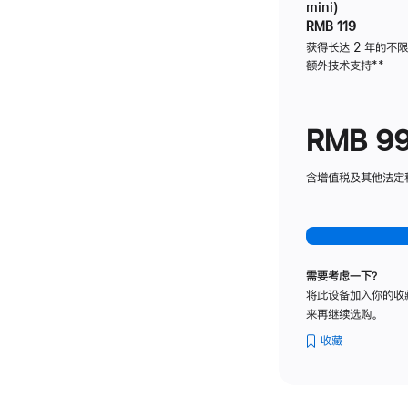
mini)
RMB 119
获得长达 2 年的不
额外技术支持
脚
**
注
RMB 9
含增值税及其他法定税费
需要考虑一下？
将此设备加入你的收
来再继续选购。
收藏