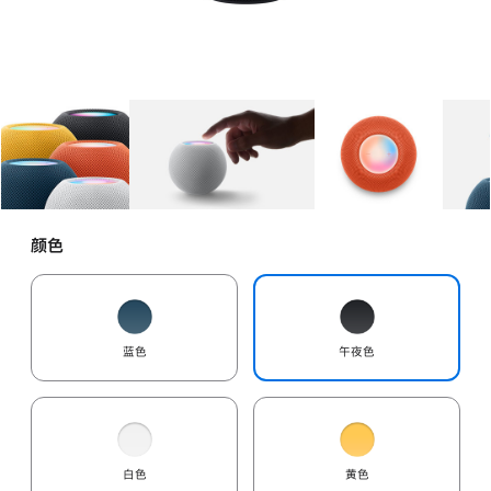
图库
图像
1
图库
图像
2
图库
图像
3
颜色
蓝色
午夜色
白色
黄色