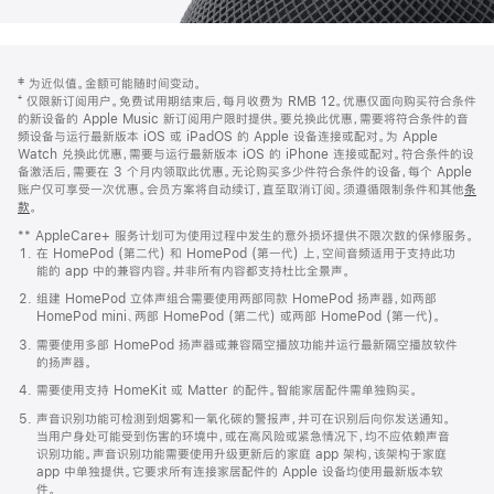
网
脚
‡ 为近似值。金额可能随时间变动。
注
页
⁺ 仅限新订阅用户。免费试用期结束后，每月收费为 RMB 12。优惠仅面向购买符合条件
页
的新设备的 Apple Music 新订阅用户限时提供。要兑换此优惠，需要将符合条件的音
频设备与运行最新版本 iOS 或 iPadOS 的 Apple 设备连接或配对。为 Apple
脚
Watch 兑换此优惠，需要与运行最新版本 iOS 的 iPhone 连接或配对。符合条件的设
备激活后，需要在 3 个月内领取此优惠。无论购买多少件符合条件的设备，每个 Apple
账户仅可享受一次优惠。会员方案将自动续订，直至取消订阅。须遵循限制条件和其他
条
款
。
(在
新
** AppleCare+ 服务计划可为使用过程中发生的意外损坏提供不限次数的保修服务。
窗
在 HomePod (第二代) 和 HomePod (第一代) 上，空间音频适用于支持此功
口
能的 app 中的兼容内容。并非所有内容都支持杜比全景声。
中
打
组建 HomePod 立体声组合需要使用两部同款 HomePod 扬声器，如两部
开)
HomePod mini、两部 HomePod (第二代) 或两部 HomePod (第一代)。
需要使用多部 HomePod 扬声器或兼容隔空播放功能并运行最新隔空播放软件
的扬声器。
需要使用支持 HomeKit 或 Matter 的配件。智能家居配件需单独购买。
声音识别功能可检测到烟雾和一氧化碳的警报声，并可在识别后向你发送通知。
当用户身处可能受到伤害的环境中，或在高风险或紧急情况下，均不应依赖声音
识别功能。声音识别功能需要使用升级更新后的家庭 app 架构，该架构于家庭
app 中单独提供。它要求所有连接家居配件的 Apple 设备均使用最新版本软
件。