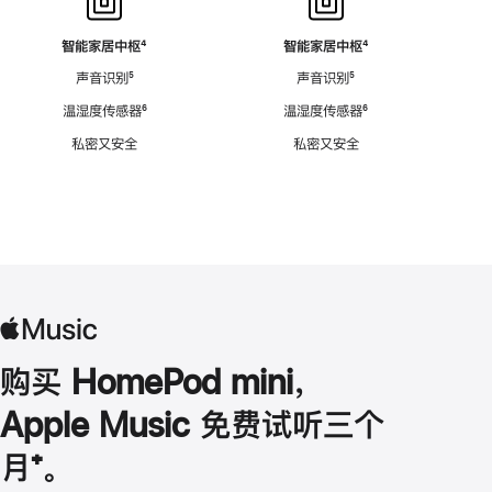
智能家居中枢
脚
⁴
智能家居中枢
脚
⁴
注
注
声音识别
脚
⁵
声音识别
脚
⁵
注
注
温湿度传感器
脚
⁶
温湿度传感器
脚
⁶
注
注
私密又安全
私密又安全
购买 HomePod mini，
Apple Music 免费试听三个
月
脚
⁺。