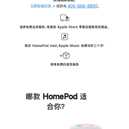
立即在线交流
(在
或致电
400-666-8800
。
新
窗
口
选择免费送货服务，或者到 Apple Store 零售店提取现货商品。
中
打
开)
购买 HomePod mini，Apple Music 免费试听三个月
脚
⁺
注
简单免费的退货服务
哪款 HomePod 适
合你？
进
一
步