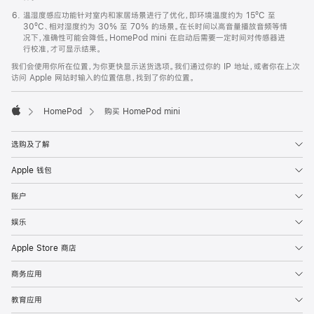
温湿度感应功能针对室内和家居场景进行了优化，即环境温度约为 15ºC 至
30ºC、相对湿度约为 30% 至 70% 的场景。在长时间以高音量播放音频等情
况下，准确性可能会降低。HomePod mini 在启动后需要一定时间对传感器进
行校准，才可显示结果。
我们会使用你所在位置，为你更快显示送货选项。我们通过你的 IP 地址，或者你在上次
访问 Apple 网站时输入的位置信息，找到了你的位置。
HomePod
购买 HomePod mini
Apple
选购及了解
Apple 钱包
账户
娱乐
Apple Store 商店
商务应用
教育应用