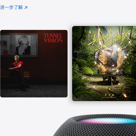
注
进一步了解
Apple
(在
Music
新
窗
口
中
打
开)