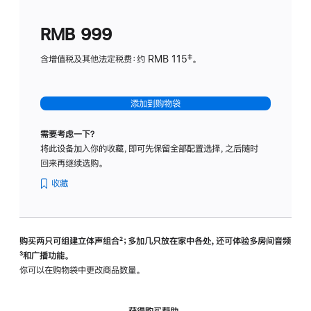
划
(适
RMB 999
用
于
含增值税及其他法定税费：约 RMB 115‡。
HomeP
mini)
添加到购物袋
需要考虑一下？
将此设备加入你的收藏，即可先保留全部配置选择，之后随时
回来再继续选购。
收藏
购买两只可组建立体声组合
脚
²；多加几只放在家中各处，还可体验多‍房‍间音频
脚
³和广播功能。
注
注
你可以在购物袋中更改商品数量。
获得购买帮助，