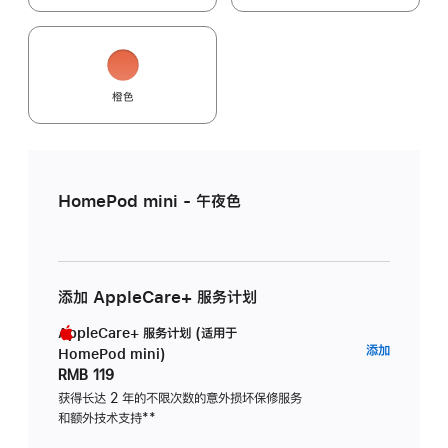
橙色
HomePod mini - 午夜色
添加 AppleCare+ 服务计划
AppleCare+ 服务计划 (适用于
AppleC
添加
HomePod mini)
服
RMB 119
务
获得长达 2 年的不限次数的意外损坏保修服务
和额外技术支持
脚
**
计
注