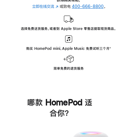
立即在线交流
(在
或致电
400-666-8800
。
新
窗
口
选择免费送货服务，或者到 Apple Store 零售店提取现货商品。
中
打
开)
购买 HomePod mini，Apple Music 免费试听三个月
脚
⁺
注
简单免费的退货服务
哪款 HomePod 适
合你？
进
一
步