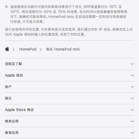
温湿度感应功能针对室内和家居场景进行了优化，即环境温度约为 15ºC 至
30ºC、相对湿度约为 30% 至 70% 的场景。在长时间以高音量播放音频等情
况下，准确性可能会降低。HomePod mini 在启动后需要一定时间对传感器进
行校准，才可显示结果。
我们会使用你所在位置，为你更快显示送货选项。我们通过你的 IP 地址，或者你在上次
访问 Apple 网站时输入的位置信息，找到了你的位置。
HomePod
购买 HomePod mini
Apple
选购及了解
Apple 钱包
账户
娱乐
Apple Store 商店
商务应用
教育应用