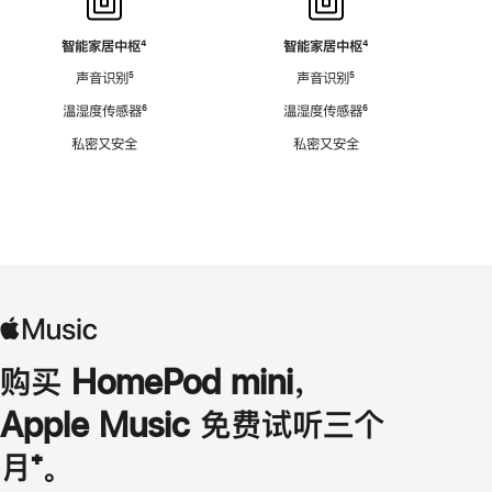
智能家居中枢
脚
⁴
智能家居中枢
脚
⁴
注
注
声音识别
脚
⁵
声音识别
脚
⁵
注
注
温湿度传感器
脚
⁶
温湿度传感器
脚
⁶
注
注
私密又安全
私密又安全
购买 HomePod mini，
Apple Music 免费试听三个
月
脚
⁺。