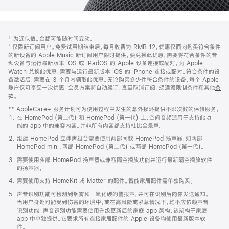
网
脚
‡ 为近似值。金额可能随时间变动。
注
页
⁺ 仅限新订阅用户。免费试用期结束后，每月收费为 RMB 12。优惠仅面向购买符合条件
页
的新设备的 Apple Music 新订阅用户限时提供。要兑换此优惠，需要将符合条件的音
频设备与运行最新版本 iOS 或 iPadOS 的 Apple 设备连接或配对。为 Apple
脚
Watch 兑换此优惠，需要与运行最新版本 iOS 的 iPhone 连接或配对。符合条件的设
备激活后，需要在 3 个月内领取此优惠。无论购买多少件符合条件的设备，每个 Apple
账户仅可享受一次优惠。会员方案将自动续订，直至取消订阅。须遵循限制条件和其他
条
款
。
(在
新
** AppleCare+ 服务计划可为使用过程中发生的意外损坏提供不限次数的保修服务。
窗
在 HomePod (第二代) 和 HomePod (第一代) 上，空间音频适用于支持此功
口
能的 app 中的兼容内容。并非所有内容都支持杜比全景声。
中
打
组建 HomePod 立体声组合需要使用两部同款 HomePod 扬声器，如两部
开)
HomePod mini、两部 HomePod (第二代) 或两部 HomePod (第一代)。
需要使用多部 HomePod 扬声器或兼容隔空播放功能并运行最新隔空播放软件
的扬声器。
需要使用支持 HomeKit 或 Matter 的配件。智能家居配件需单独购买。
声音识别功能可检测到烟雾和一氧化碳的警报声，并可在识别后向你发送通知。
当用户身处可能受到伤害的环境中，或在高风险或紧急情况下，均不应依赖声音
识别功能。声音识别功能需要使用升级更新后的家庭 app 架构，该架构于家庭
app 中单独提供。它要求所有连接家居配件的 Apple 设备均使用最新版本软
件。