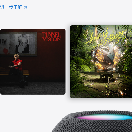
注
进一步了解
Apple
(在
Music
新
窗
口
中
打
开)