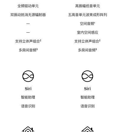
全频驱动单元
高振幅低音单元
双振动抵消无源辐射器
五高音单元波束成形阵列
—
空间音频
脚
¹
注
—
室内空间感应
支持立体声组合
脚
²
支持立体声组合
脚
²
注
注
多房间音频
脚
³
多房间音频
脚
³
注
注
Siri
Siri
智能助理
智能助理
语音识别
语音识别