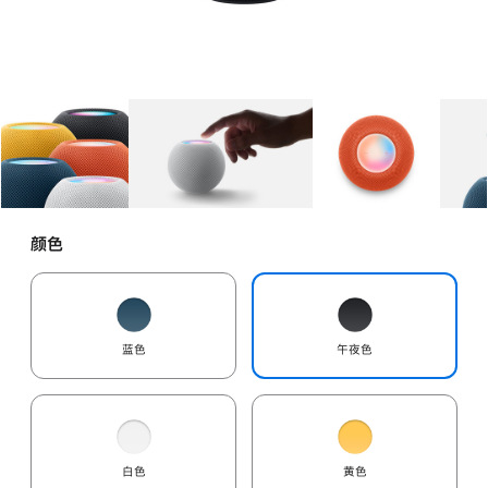
图库
图像
1
图库
图像
2
图库
图像
3
颜色
蓝色
午夜色
白色
黄色