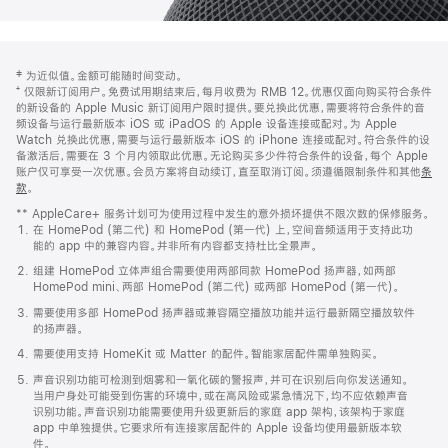
网
脚
‡ 为近似值。金额可能随时间变动。
注
页
⁺ 仅限新订阅用户。免费试用期结束后，每月收费为 RMB 12。优惠仅面向购买符合条件
页
的新设备的 Apple Music 新订阅用户限时提供。要兑换此优惠，需要将符合条件的音
频设备与运行最新版本 iOS 或 iPadOS 的 Apple 设备连接或配对。为 Apple
脚
Watch 兑换此优惠，需要与运行最新版本 iOS 的 iPhone 连接或配对。符合条件的设
备激活后，需要在 3 个月内领取此优惠。无论购买多少件符合条件的设备，每个 Apple
账户仅可享受一次优惠。会员方案将自动续订，直至取消订阅。须遵循限制条件和其他
条
款
。
(在
新
** AppleCare+ 服务计划可为使用过程中发生的意外损坏提供不限次数的保修服务。
窗
在 HomePod (第二代) 和 HomePod (第一代) 上，空间音频适用于支持此功
口
能的 app 中的兼容内容。并非所有内容都支持杜比全景声。
中
打
组建 HomePod 立体声组合需要使用两部同款 HomePod 扬声器，如两部
开)
HomePod mini、两部 HomePod (第二代) 或两部 HomePod (第一代)。
需要使用多部 HomePod 扬声器或兼容隔空播放功能并运行最新隔空播放软件
的扬声器。
需要使用支持 HomeKit 或 Matter 的配件。智能家居配件需单独购买。
声音识别功能可检测到烟雾和一氧化碳的警报声，并可在识别后向你发送通知。
当用户身处可能受到伤害的环境中，或在高风险或紧急情况下，均不应依赖声音
识别功能。声音识别功能需要使用升级更新后的家庭 app 架构，该架构于家庭
app 中单独提供。它要求所有连接家居配件的 Apple 设备均使用最新版本软
件。