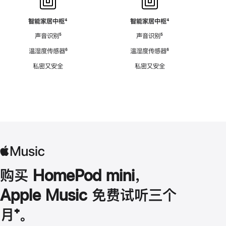
智能家居中枢
脚
⁴
智能家居中枢
脚
⁴
注
注
声音识别
脚
⁵
声音识别
脚
⁵
注
注
温湿度传感器
脚
⁶
温湿度传感器
脚
⁶
注
注
私密又安全
私密又安全
购买 HomePod mini，
Apple Music 免费试听三个
月
脚
⁺。