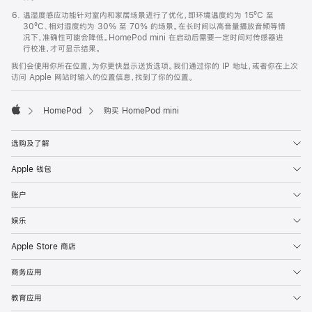
温湿度感应功能针对室内和家居场景进行了优化，即环境温度约为 15ºC 至
30ºC、相对湿度约为 30% 至 70% 的场景。在长时间以高音量播放音频等情
况下，准确性可能会降低。HomePod mini 在启动后需要一定时间对传感器进
行校准，才可显示结果。
我们会使用你所在位置，为你更快显示送货选项。我们通过你的 IP 地址，或者你在上次
访问 Apple 网站时输入的位置信息，找到了你的位置。
HomePod
购买 HomePod mini
Apple
选购及了解
Apple 钱包
账户
娱乐
Apple Store 商店
商务应用
教育应用