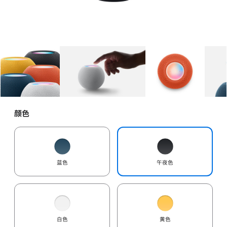
图库
图像
1
图库
图像
2
图库
图像
3
颜色
蓝色
午夜色
白色
黄色