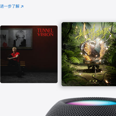
注
进一步了解
Apple
(在
Music
新
窗
口
中
打
开)