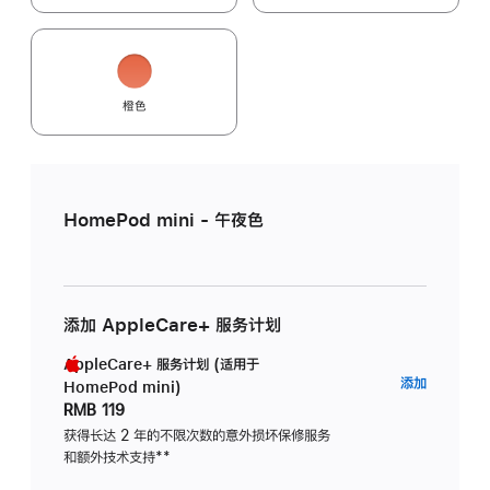
橙色
HomePod mini - 午夜色
添加 AppleCare+ 服务计划
AppleCare+ 服务计划 (适用于
AppleC
添加
HomePod mini)
服
RMB 119
务
获得长达 2 年的不限次数的意外损坏保修服务
和额外技术支持
脚
**
计
注