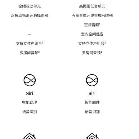
全频驱动单元
高振幅低音单元
双振动抵消无源辐射器
五高音单元波束成形阵列
—
空间音频
脚
¹
注
—
室内空间感应
支持立体声组合
脚
²
支持立体声组合
脚
²
注
注
多房间音频
脚
³
多房间音频
脚
³
注
注
Siri
Siri
智能助理
智能助理
语音识别
语音识别