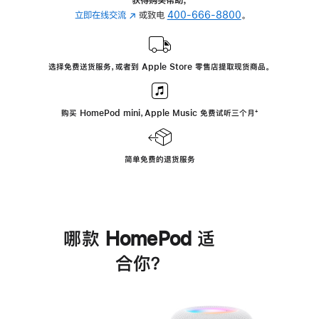
立即在线交流
(在
或致电
400-666-8800
。
新
窗
口
选择免费送货服务，或者到 Apple Store 零售店提取现货商品。
中
打
开)
购买 HomePod mini，Apple Music 免费试听三个月
脚
⁺
注
简单免费的退货服务
哪款 HomePod 适
合你？
进
一
步