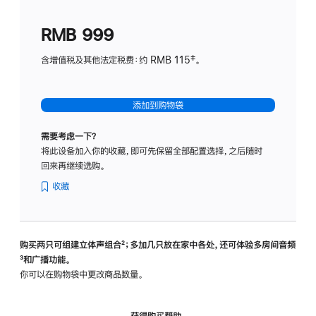
划
(适
RMB 999
用
于
含增值税及其他法定税费：约 RMB 115‡。
HomeP
mini)
添加到购物袋
需要考虑一下？
将此设备加入你的收藏，即可先保留全部配置选择，之后随时
回来再继续选购。
收藏
购买两只可组建立体声组合
脚
²；多加几只放在家中各处，还可体验多‍房‍间音频
脚
³和广播功能。
注
注
你可以在购物袋中更改商品数量。
获得购买帮助，