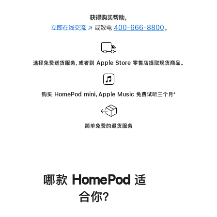
获得购买帮助，
立即在线交流
(在
或致电
400-666-8800
。
新
窗
口
选择免费送货服务，或者到 Apple Store 零售店提取现货商品。
中
打
开)
购买 HomePod mini，Apple Music 免费试听三个月
脚
⁺
注
简单免费的退货服务
哪款 HomePod 适
合你？
进