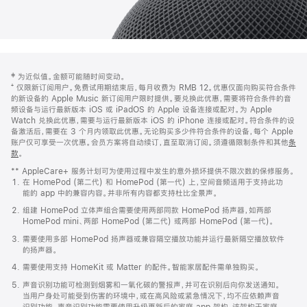
网
脚
‡ 为近似值。金额可能随时间变动。
注
页
⁺ 仅限新订阅用户。免费试用期结束后，每月收费为 RMB 12。优惠仅面向购买符合条件
页
的新设备的 Apple Music 新订阅用户限时提供。要兑换此优惠，需要将符合条件的音
频设备与运行最新版本 iOS 或 iPadOS 的 Apple 设备连接或配对。为 Apple
脚
Watch 兑换此优惠，需要与运行最新版本 iOS 的 iPhone 连接或配对。符合条件的设
备激活后，需要在 3 个月内领取此优惠。无论购买多少件符合条件的设备，每个 Apple
账户仅可享受一次优惠。会员方案将自动续订，直至取消订阅。须遵循限制条件和其他
条
款
。
(在
新
** AppleCare+ 服务计划可为使用过程中发生的意外损坏提供不限次数的保修服务。
窗
在 HomePod (第二代) 和 HomePod (第一代) 上，空间音频适用于支持此功
口
能的 app 中的兼容内容。并非所有内容都支持杜比全景声。
中
打
组建 HomePod 立体声组合需要使用两部同款 HomePod 扬声器，如两部
开)
HomePod mini、两部 HomePod (第二代) 或两部 HomePod (第一代)。
需要使用多部 HomePod 扬声器或兼容隔空播放功能并运行最新隔空播放软件
的扬声器。
需要使用支持 HomeKit 或 Matter 的配件。智能家居配件需单独购买。
声音识别功能可检测到烟雾和一氧化碳的警报声，并可在识别后向你发送通知。
当用户身处可能受到伤害的环境中，或在高风险或紧急情况下，均不应依赖声音
识别功能。声音识别功能需要使用升级更新后的家庭 app 架构，该架构于家庭