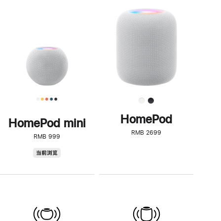
一
步
了
解
HomePod<
HomePod
HomePod mini
RMB 2699
RMB 999
HomePod
当前浏览
mini