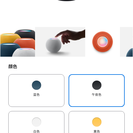
图库
图像
1
图库
图像
2
图库
图像
3
颜色
蓝色
午夜色
白色
黄色