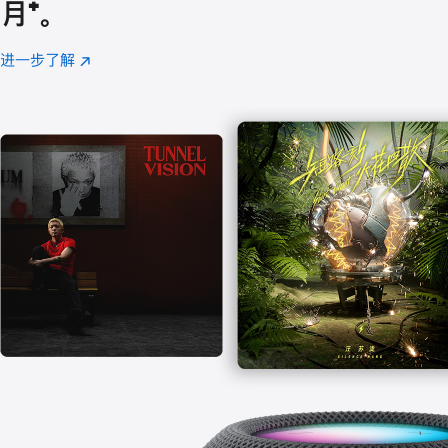
月
脚
⁺。
注
进一步了解
Apple
(在
Music
新
窗
口
中
打
开)