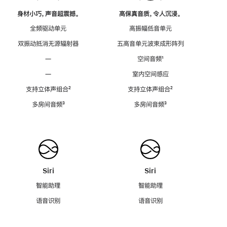
身材小巧，声音超震撼。
高保真音质，令人沉浸。
全频驱动单元
高振幅低音单元
双振动抵消无源辐射器
五高音单元波束成形阵列
—
空间音频
脚
¹
注
—
室内空间感应
支持立体声组合
脚
²
支持立体声组合
脚
²
注
注
多房间音频
脚
³
多房间音频
脚
³
注
注
Siri
Siri
智能助理
智能助理
语音识别
语音识别