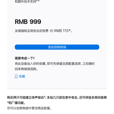
和额外技术支持
脚
**
计
注
划
(适
RMB 999
用
于
含增值税及其他法定税费：约 RMB 115‡。
HomeP
mini)
添加到购物袋
需要考虑一下？
将此设备加入你的收藏，即可先保留全部配置选择，之后随时
回来再继续选购。
收藏
购买两只可组建立体声组合
脚
²；多加几只放在家中各处，还可体验多‍房‍间音频
脚
³和广播功能。
注
注
你可以在购物袋中更改商品数量。