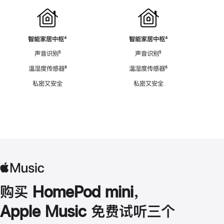
智能家居中枢
脚
⁴
智能家居中枢
脚
⁴
注
注
声音识别
脚
⁵
声音识别
脚
⁵
注
注
温湿度传感器
脚
⁶
温湿度传感器
脚
⁶
注
注
私密又安全
私密又安全
购买 HomePod mini，
Apple Music 免费试听三个