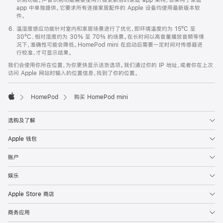
app 中单独提供。它要求所有连接家居配件的 Apple 设备均使用最新版本软
件。
温湿度感应功能针对室内和家居场景进行了优化，即环境温度约为 15ºC 至
30ºC、相对湿度约为 30% 至 70% 的场景。在长时间以高音量播放音频等情
况下，准确性可能会降低。HomePod mini 在启动后需要一定时间对传感器进
行校准，才可显示结果。
我们会使用你所在位置，为你更快显示送货选项。我们通过你的 IP 地址，或者你在上次
访问 Apple 网站时输入的位置信息，找到了你的位置。
HomePod
购买 HomePod mini
Apple
选购及了解
Apple 钱包
账户
娱乐
Apple Store 商店
商务应用