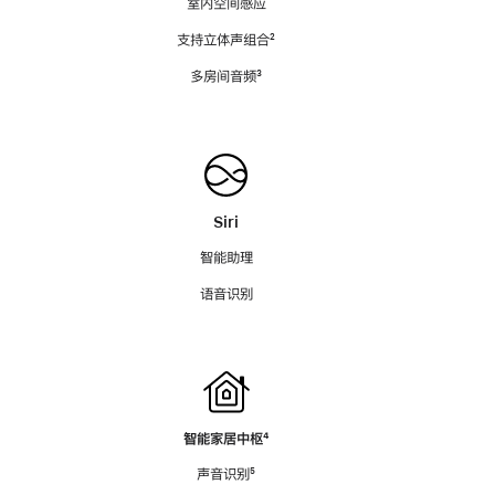
室内空间感应
支持立体声组合
脚
²
注
多房间音频
脚
³
注
Siri
智能助理
语音识别
智能家居中枢
脚
⁴
注
声音识别
脚
⁵