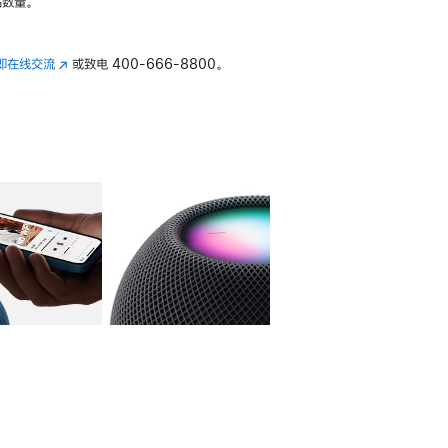
数量。
即在线交流
(在
或致电
400-666-8800。
新
窗
口
中
打
开)
库
图像
4
图库
图像
5