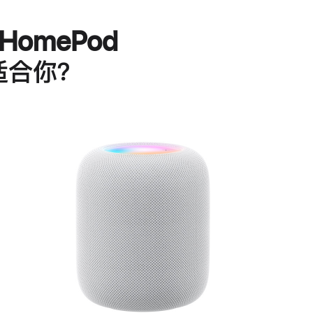
HomePod
适合你？
进
一
步
了
解
HomePod<