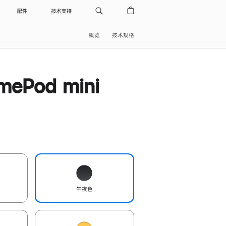
配件
技术支持
概览
技术规格
ePod mini
午夜色