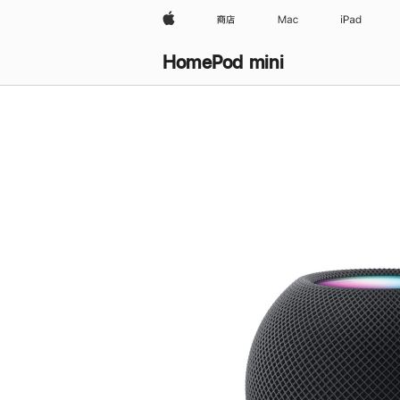
Apple
商店
Mac
iPad
HomePod mini
购
买
HomePod mini