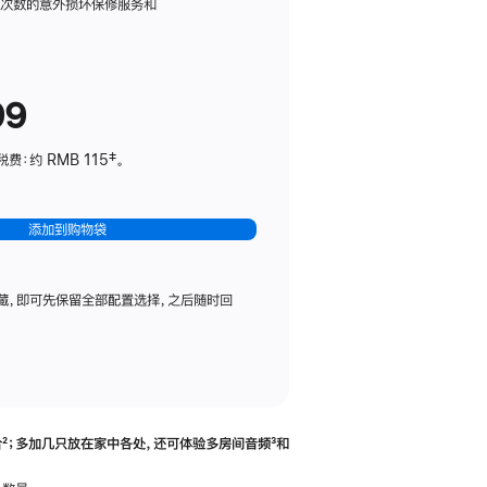
务
限次数的意外损坏保修服务和
计
划
(适
99
用
于
：约 RMB 115‡。
HomePod
mini)
添加到购物袋
藏，即可先保留全部配置选择，之后随时回
合
脚
²；多加几只放在家中各处，还可体验多‍房‍间音频
脚
³和
注
注