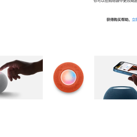
你可以在购物袋中更改商品
获得购买帮助，
立
图库
图像
2
图库
图像
3
图