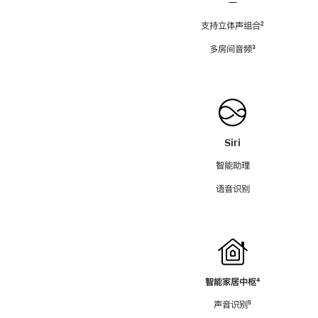
—
支持立体声组合
脚
²
注
多房间音频
脚
³
注
Siri
智能助理
语音识别
智能家居中枢
脚
⁴
注
声音识别
脚
⁵