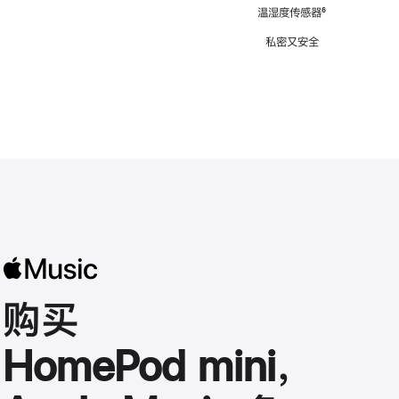
注
温湿度传感器
脚
⁶
注
私密又安全
购买
HomePod mini，