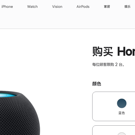
iPhone
Watch
Vision
AirPods
家居
娱乐
购买 Hom
每位顾客限购 2 台。
颜色
蓝色