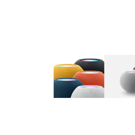
图库
图像
1