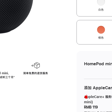
白色
橙色
HomePod min
 mini，
简单免费的退货服务
免费试听三个月
脚
⁺
注
添加 AppleCa
AppleCare+ 服
mini)
RMB 119