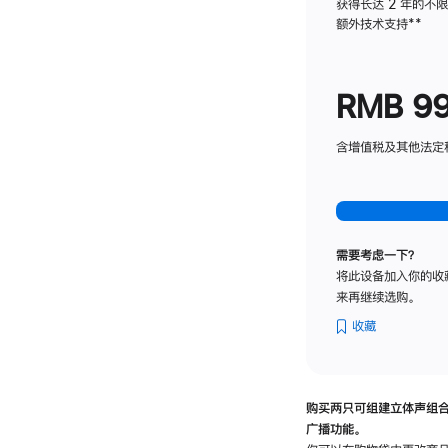
获得长达 2 年的不
额外技术支持
脚
**
注
RMB 9
含增值税及其他法定税费
需要考虑一下？
将此设备加入你的收
来再继续选购。
收藏
购买两只可组建立体声组
广播功能。