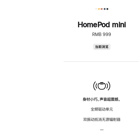
HomePod mini
RMB 999
HomePod
当前浏览
mini
身材小巧，声音超震撼。
全频驱动单元
双振动抵消无源辐射器
—