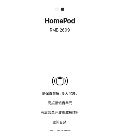
HomePod
RMB 2699
高保真音质，令人沉浸。
高振幅低音单元
五高音单元波束成形阵列
空间音频
脚
¹
注