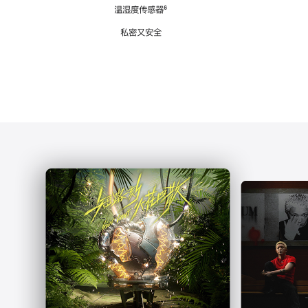
注
温湿度传感器
脚
⁶
注
私密又安全