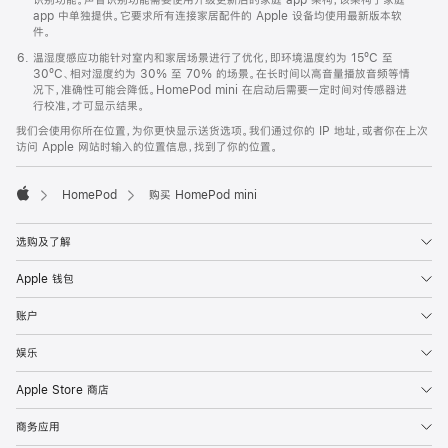
app 中单独提供。它要求所有连接家居配件的 Apple 设备均使用最新版本软
件。
温湿度感应功能针对室内和家居场景进行了优化，即环境温度约为 15ºC 至
30ºC、相对湿度约为 30% 至 70% 的场景。在长时间以高音量播放音频等情
况下，准确性可能会降低。HomePod mini 在启动后需要一定时间对传感器进
行校准，才可显示结果。
我们会使用你所在位置，为你更快显示送货选项。我们通过你的 IP 地址，或者你在上次
访问 Apple 网站时输入的位置信息，找到了你的位置。
HomePod
购买 HomePod mini
Apple
选购及了解
Apple 钱包
账户
娱乐
Apple Store 商店
商务应用