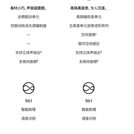
身材小巧，声音超震撼。
高保真音质，令人沉浸。
全频驱动单元
高振幅低音单元
双振动抵消无源辐射器
五高音单元波束成形阵列
—
空间音频
脚
¹
注
—
室内空间感应
支持立体声组合
脚
²
支持立体声组合
脚
²
注
注
多房间音频
脚
³
多房间音频
脚
³
注
注
Siri
Siri
智能助理
智能助理
语音识别
语音识别