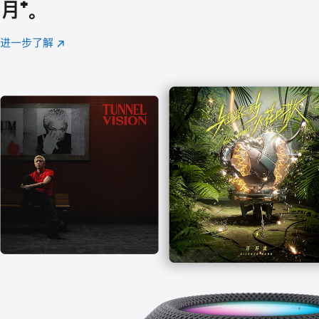
月
脚
⁺。
注
进一步了解
Apple
(在
Music
新
窗
口
中
打
开)