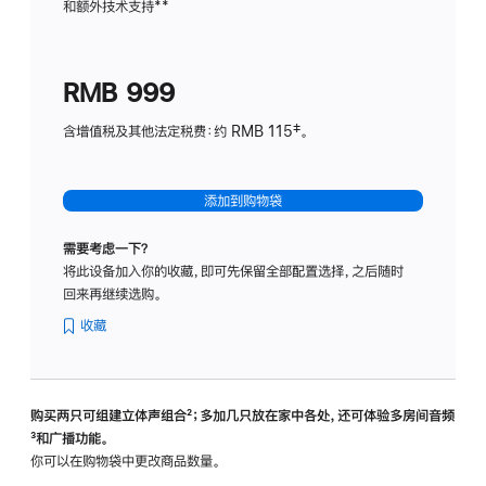
和额外技术支持
脚
**
计
注
划
(适
RMB 999
用
于
含增值税及其他法定税费：约 RMB 115‡。
HomeP
mini)
添加到购物袋
需要考虑一下？
将此设备加入你的收藏，即可先保留全部配置选择，之后随时
回来再继续选购。
收藏
购买两只可组建立体声组合
脚
²；多加几只放在家中各处，还可体验多‍房‍间音频
脚
³和广播功能。
注
注
你可以在购物袋中更改商品数量。