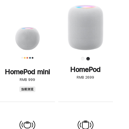
一
步
了
解
HomePod<
HomePod
HomePod mini
RMB 2699
RMB 999
HomePod
当前浏览
mini