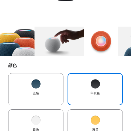
图库
图像
1
图库
图像
2
图库
图像
3
颜色
蓝色
午夜色
白色
黄色