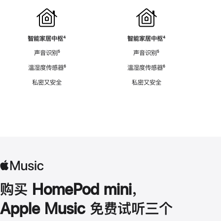
智能家居中枢
脚
⁴
智能家居中枢
脚
⁴
注
注
声音识别
脚
⁵
声音识别
脚
⁵
注
注
温湿度传感器
脚
⁶
温湿度传感器
脚
⁶
注
注
私密又安全
私密又安全
购买 HomePod mini，
Apple Music 免费试听三个