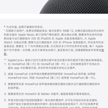
网
脚
‡ 为近似值。金额可能随时间变动。
注
页
⁺ 仅限新订阅用户。免费试用期结束后，每月收费为 RMB 12。优惠仅面向购买符合条件
页
的新设备的 Apple Music 新订阅用户限时提供。要兑换此优惠，需要将符合条件的音
频设备与运行最新版本 iOS 或 iPadOS 的 Apple 设备连接或配对。为 Apple
脚
Watch 兑换此优惠，需要与运行最新版本 iOS 的 iPhone 连接或配对。符合条件的设
备激活后，需要在 3 个月内领取此优惠。无论购买多少件符合条件的设备，每个 Apple
账户仅可享受一次优惠。会员方案将自动续订，直至取消订阅。须遵循限制条件和其他
条
款
。
(在
新
** AppleCare+ 服务计划可为使用过程中发生的意外损坏提供不限次数的保修服务。
窗
在 HomePod (第二代) 和 HomePod (第一代) 上，空间音频适用于支持此功
口
能的 app 中的兼容内容。并非所有内容都支持杜比全景声。
中
打
组建 HomePod 立体声组合需要使用两部同款 HomePod 扬声器，如两部
开)
HomePod mini、两部 HomePod (第二代) 或两部 HomePod (第一代)。
需要使用多部 HomePod 扬声器或兼容隔空播放功能并运行最新隔空播放软件
的扬声器。
需要使用支持 HomeKit 或 Matter 的配件。智能家居配件需单独购买。
声音识别功能可检测到烟雾和一氧化碳的警报声，并可在识别后向你发送通知。
当用户身处可能受到伤害的环境中，或在高风险或紧急情况下，均不应依赖声音
识别功能。声音识别功能需要使用升级更新后的家庭 app 架构，该架构于家庭