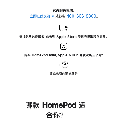
获得购买帮助，
立即在线交流
(在
或致电
400-666-8800
。
新
窗
口
选择免费送货服务，或者到 Apple Store 零售店提取现货商品。
中
打
开)
购买 HomePod mini，Apple Music 免费试听三个月
脚
⁺
注
简单免费的退货服务
哪款 HomePod 适
合你？
进