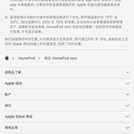
app 中单独提供。它要求所有连接家居配件的 Apple 设备均使用最新版本软
件。
温湿度感应功能针对室内和家居场景进行了优化，即环境温度约为 15ºC 至
30ºC、相对湿度约为 30% 至 70% 的场景。在长时间以高音量播放音频等情
况下，准确性可能会降低。HomePod mini 在启动后需要一定时间对传感器进
行校准，才可显示结果。
我们会使用你所在位置，为你更快显示送货选项。我们通过你的 IP 地址，或者你在上次
访问 Apple 网站时输入的位置信息，找到了你的位置。
HomePod
购买 HomePod mini
Apple
选购及了解
Apple 钱包
账户
娱乐
Apple Store 商店
商务应用