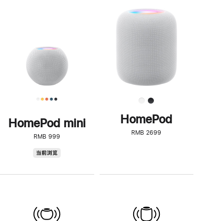
一
步
了
解
HomePod<
HomePod
HomePod mini
RMB 2699
RMB 999
HomePod
当前浏览
mini