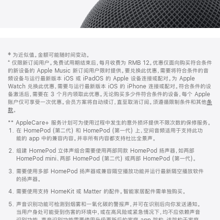
网
脚
‡ 为近似值。金额可能随时间变动。
注
页
⁺ 仅限新订阅用户。免费试用期结束后，每月收费为 RMB 12。优惠仅面向购买符合条件
页
的新设备的 Apple Music 新订阅用户限时提供。要兑换此优惠，需要将符合条件的音
频设备与运行最新版本 iOS 或 iPadOS 的 Apple 设备连接或配对。为 Apple
脚
Watch 兑换此优惠，需要与运行最新版本 iOS 的 iPhone 连接或配对。符合条件的设
备激活后，需要在 3 个月内领取此优惠。无论购买多少件符合条件的设备，每个 Apple
账户仅可享受一次优惠。会员方案将自动续订，直至取消订阅。须遵循限制条件和其他
条
款
。
(在
新
** AppleCare+ 服务计划可为使用过程中发生的意外损坏提供不限次数的保修服务。
窗
在 HomePod (第二代) 和 HomePod (第一代) 上，空间音频适用于支持此功
口
能的 app 中的兼容内容。并非所有内容都支持杜比全景声。
中
打
组建 HomePod 立体声组合需要使用两部同款 HomePod 扬声器，如两部
开)
HomePod mini、两部 HomePod (第二代) 或两部 HomePod (第一代)。
需要使用多部 HomePod 扬声器或兼容隔空播放功能并运行最新隔空播放软件
的扬声器。
需要使用支持 HomeKit 或 Matter 的配件。智能家居配件需单独购买。
声音识别功能可检测到烟雾和一氧化碳的警报声，并可在识别后向你发送通知。
当用户身处可能受到伤害的环境中，或在高风险或紧急情况下，均不应依赖声音
识别功能。声音识别功能需要使用升级更新后的家庭 app 架构，该架构于家庭