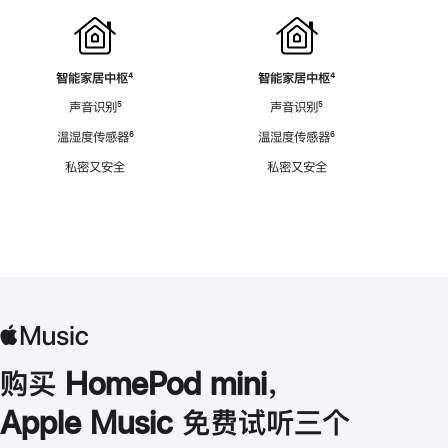
智能家居中枢
脚
⁴
智能家居中枢
脚
⁴
注
注
声音识别
脚
⁵
声音识别
脚
⁵
注
注
温湿度传感器
脚
⁶
温湿度传感器
脚
⁶
注
注
私密又安全
私密又安全
购买 HomePod mini，
Apple Music 免费试听三个