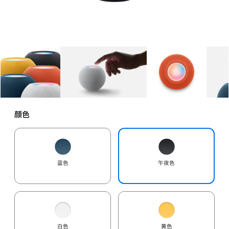
图库
图像
1
图库
图像
2
图库
图像
3
颜色
蓝色
午夜色
白色
黄色