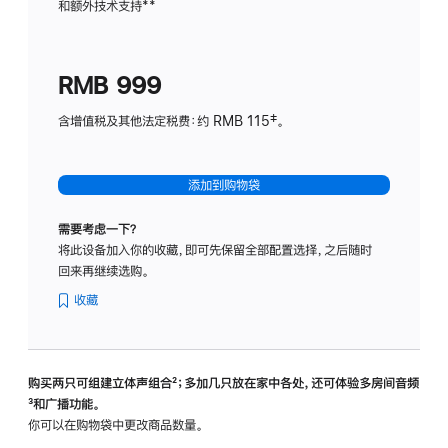
和额外技术支持
脚
**
计
注
划
(适
RMB 999
用
于
含增值税及其他法定税费：约 RMB 115‡。
HomeP
mini)
添加到购物袋
需要考虑一下？
将此设备加入你的收藏，即可先保留全部配置选择，之后随时
回来再继续选购。
收藏
购买两只可组建立体声组合
脚
²；多加几只放在家中各处，还可体验多‍房‍间音频
脚
³和广播功能。
注
注
你可以在购物袋中更改商品数量。