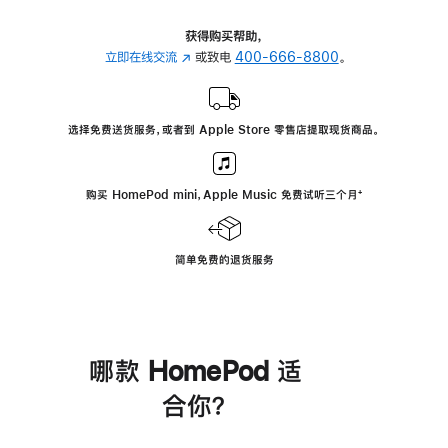
获得购买帮助，
立即在线交流
(在
或致电
400-666-8800
。
新
窗
口
选择免费送货服务，或者到 Apple Store 零售店提取现货商品。
中
打
开)
购买 HomePod mini，Apple Music 免费试听三个月
脚
⁺
注
简单免费的退货服务
哪款 HomePod 适
合你？
进