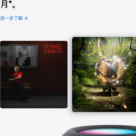
月
脚
⁺。
注
进一步了解
Apple
(在
Music
新
窗
口
中
打
开)