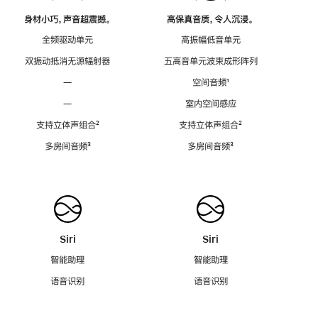
身材小巧，声音超震撼。
高保真音质，令人沉浸。
全频驱动单元
高振幅低音单元
双振动抵消无源辐射器
五高音单元波束成形阵列
—
空间音频
脚
¹
注
—
室内空间感应
支持立体声组合
脚
²
支持立体声组合
脚
²
注
注
多房间音频
脚
³
多房间音频
脚
³
注
注
Siri
Siri
智能助理
智能助理
语音识别
语音识别