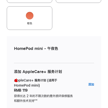
橙色
HomePod mini - 午夜色
添加 AppleCare+ 服务计划
AppleCare+ 服务计划 (适用于
AppleC
添加
HomePod mini)
服
RMB 119
务
获得长达 2 年的不限次数的意外损坏保修服务
和额外技术支持
脚
**
计
注