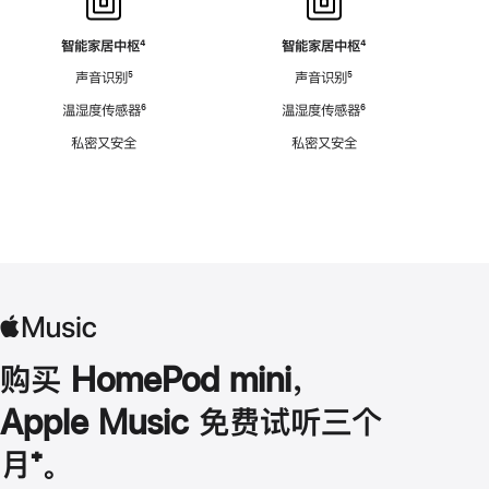
智能家居中枢
脚
⁴
智能家居中枢
脚
⁴
注
注
声音识别
脚
⁵
声音识别
脚
⁵
注
注
温湿度传感器
脚
⁶
温湿度传感器
脚
⁶
注
注
私密又安全
私密又安全
购买 HomePod mini，
Apple Music 免费试听三个
月
脚
⁺。