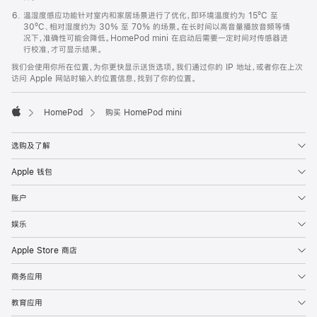
温湿度感应功能针对室内和家居场景进行了优化，即环境温度约为 15ºC 至
30ºC、相对湿度约为 30% 至 70% 的场景。在长时间以高音量播放音频等情
况下，准确性可能会降低。HomePod mini 在启动后需要一定时间对传感器进
行校准，才可显示结果。
我们会使用你所在位置，为你更快显示送货选项。我们通过你的 IP 地址，或者你在上次
访问 Apple 网站时输入的位置信息，找到了你的位置。
HomePod
购买 HomePod mini
Apple
选购及了解
Apple 钱包
账户
娱乐
Apple Store 商店
商务应用
教育应用