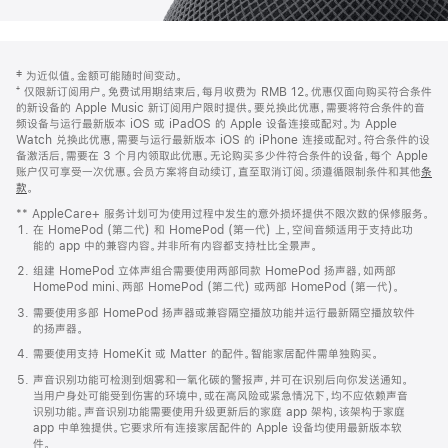
网
脚
‡ 为近似值。金额可能随时间变动。
注
页
⁺ 仅限新订阅用户。免费试用期结束后，每月收费为 RMB 12。优惠仅面向购买符合条件
页
的新设备的 Apple Music 新订阅用户限时提供。要兑换此优惠，需要将符合条件的音
频设备与运行最新版本 iOS 或 iPadOS 的 Apple 设备连接或配对。为 Apple
脚
Watch 兑换此优惠，需要与运行最新版本 iOS 的 iPhone 连接或配对。符合条件的设
备激活后，需要在 3 个月内领取此优惠。无论购买多少件符合条件的设备，每个 Apple
账户仅可享受一次优惠。会员方案将自动续订，直至取消订阅。须遵循限制条件和其他
条
款
。
(在
新
** AppleCare+ 服务计划可为使用过程中发生的意外损坏提供不限次数的保修服务。
窗
在 HomePod (第二代) 和 HomePod (第一代) 上，空间音频适用于支持此功
口
能的 app 中的兼容内容。并非所有内容都支持杜比全景声。
中
打
组建 HomePod 立体声组合需要使用两部同款 HomePod 扬声器，如两部
开)
HomePod mini、两部 HomePod (第二代) 或两部 HomePod (第一代)。
需要使用多部 HomePod 扬声器或兼容隔空播放功能并运行最新隔空播放软件
的扬声器。
需要使用支持 HomeKit 或 Matter 的配件。智能家居配件需单独购买。
声音识别功能可检测到烟雾和一氧化碳的警报声，并可在识别后向你发送通知。
当用户身处可能受到伤害的环境中，或在高风险或紧急情况下，均不应依赖声音
识别功能。声音识别功能需要使用升级更新后的家庭 app 架构，该架构于家庭
app 中单独提供。它要求所有连接家居配件的 Apple 设备均使用最新版本软
件。