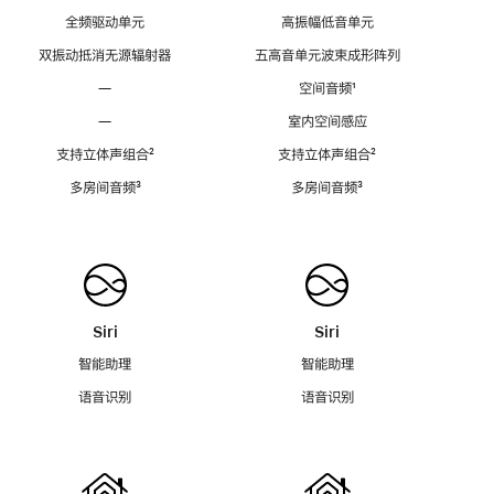
全频驱动单元
高振幅低音单元
双振动抵消无源辐射器
五高音单元波束成形阵列
—
空间音频
脚
¹
注
—
室内空间感应
支持立体声组合
脚
²
支持立体声组合
脚
²
注
注
多房间音频
脚
³
多房间音频
脚
³
注
注
Siri
Siri
智能助理
智能助理
语音识别
语音识别