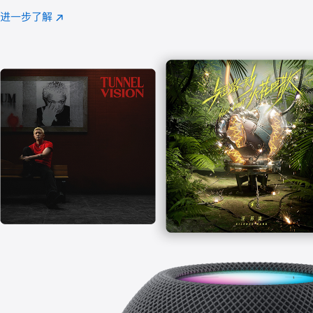
注
进一步了解
Apple
(在
Music
新
窗
口
中
打
开)