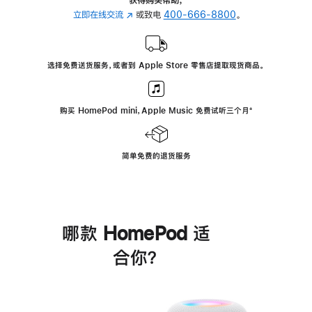
立即在线交流
(在
或致电
400-666-8800
。
新
窗
口
选择免费送货服务，或者到 Apple Store 零售店提取现货商品。
中
打
开)
购买 HomePod mini，Apple Music 免费试听三个月
脚
⁺
注
简单免费的退货服务
哪款 HomePod 适
合你？
进
一
步