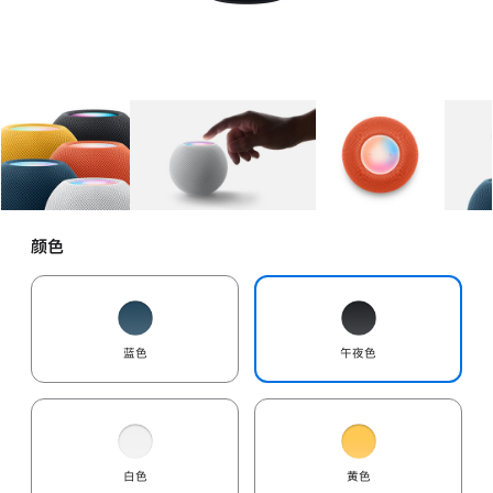
图库
图像
1
图库
图像
2
图库
图像
3
颜色
蓝色
午夜色
白色
黄色