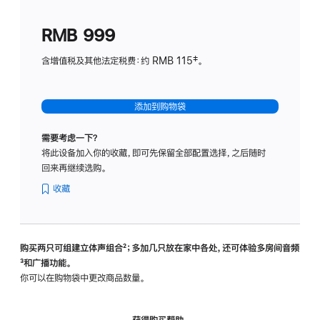
划
(适
RMB 999
用
于
含增值税及其他法定税费：约 RMB 115‡。
HomeP
mini)
添加到购物袋
需要考虑一下？
将此设备加入你的收藏，即可先保留全部配置选择，之后随时
回来再继续选购。
收藏
购买两只可组建立体声组合
脚
²；多加几只放在家中各处，还可体验多‍房‍间音频
脚
³和广播功能。
注
注
你可以在购物袋中更改商品数量。
获得购买帮助，