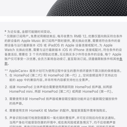
网
脚
‡ 为近似值。金额可能随时间变动。
注
页
⁺ 仅限新订阅用户。免费试用期结束后，每月收费为 RMB 12。优惠仅面向购买符合条件
页
的新设备的 Apple Music 新订阅用户限时提供。要兑换此优惠，需要将符合条件的音
频设备与运行最新版本 iOS 或 iPadOS 的 Apple 设备连接或配对。为 Apple
脚
Watch 兑换此优惠，需要与运行最新版本 iOS 的 iPhone 连接或配对。符合条件的设
备激活后，需要在 3 个月内领取此优惠。无论购买多少件符合条件的设备，每个 Apple
账户仅可享受一次优惠。会员方案将自动续订，直至取消订阅。须遵循限制条件和其他
条
款
。
(在
新
** AppleCare+ 服务计划可为使用过程中发生的意外损坏提供不限次数的保修服务。
窗
在 HomePod (第二代) 和 HomePod (第一代) 上，空间音频适用于支持此功
口
能的 app 中的兼容内容。并非所有内容都支持杜比全景声。
中
打
组建 HomePod 立体声组合需要使用两部同款 HomePod 扬声器，如两部
开)
HomePod mini、两部 HomePod (第二代) 或两部 HomePod (第一代)。
需要使用多部 HomePod 扬声器或兼容隔空播放功能并运行最新隔空播放软件
的扬声器。
需要使用支持 HomeKit 或 Matter 的配件。智能家居配件需单独购买。
声音识别功能可检测到烟雾和一氧化碳的警报声，并可在识别后向你发送通知。
当用户身处可能受到伤害的环境中，或在高风险或紧急情况下，均不应依赖声音
识别功能。声音识别功能需要使用升级更新后的家庭 app 架构，该架构于家庭