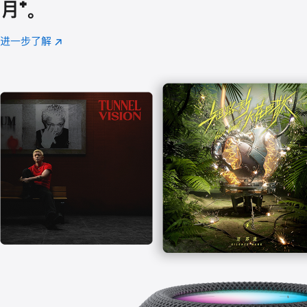
月
脚
⁺。
注
进一步了解
Apple
(在
Music
新
窗
口
中
打
开)