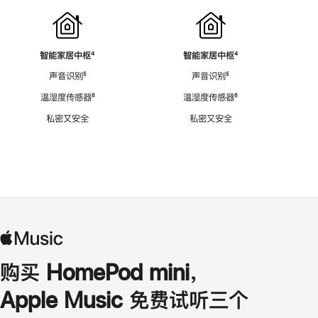
智能家居中枢
脚
⁴
智能家居中枢
脚
⁴
注
注
声音识别
脚
⁵
声音识别
脚
⁵
注
注
温湿度传感器
脚
⁶
温湿度传感器
脚
⁶
注
注
私密又安全
私密又安全
购买 HomePod mini，
Apple Music 免费试听三个