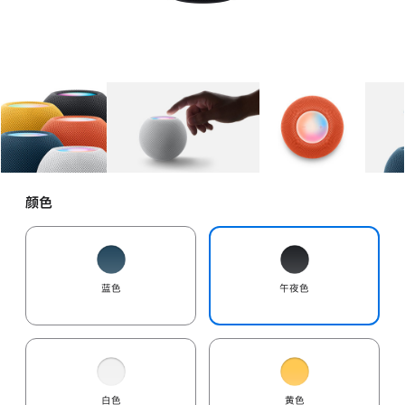
图库
图像
1
图库
图像
2
图库
图像
3
颜色
蓝色
午夜色
白色
黄色