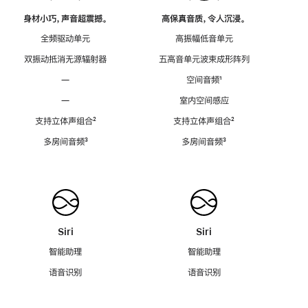
身材小巧，声音超震撼。
高保真音质，令人沉浸。
全频驱动单元
高振幅低音单元
双振动抵消无源辐射器
五高音单元波束成形阵列
—
空间音频
脚
¹
注
—
室内空间感应
支持立体声组合
脚
²
支持立体声组合
脚
²
注
注
多房间音频
脚
³
多房间音频
脚
³
注
注
Siri
Siri
智能助理
智能助理
语音识别
语音识别