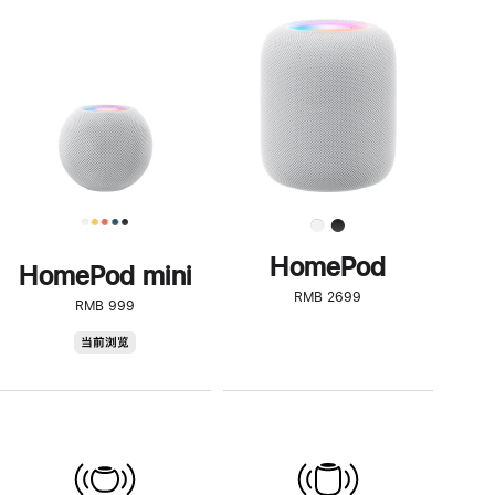
一
步
了
解
HomePod<
HomePod
HomePod mini
RMB 2699
RMB 999
HomePod
当前浏览
mini