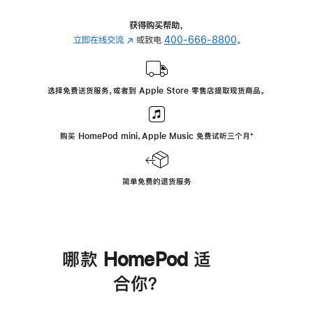
获得购买帮助，
立即在线交流
(在
或致电
400-666-8800
。
新
窗
口
选择免费送货服务，或者到 Apple Store 零售店提取现货商品。
中
打
开)
购买 HomePod mini，Apple Music 免费试听三个月
脚
⁺
注
简单免费的退货服务
哪款 HomePod 适
合你？
进