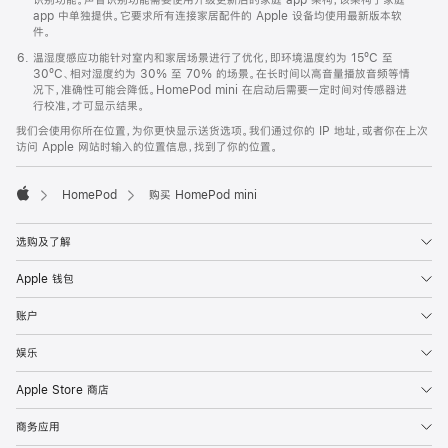
app 中单独提供。它要求所有连接家居配件的 Apple 设备均使用最新版本软
件。
温湿度感应功能针对室内和家居场景进行了优化，即环境温度约为 15ºC 至
30ºC、相对湿度约为 30% 至 70% 的场景。在长时间以高音量播放音频等情
况下，准确性可能会降低。HomePod mini 在启动后需要一定时间对传感器进
行校准，才可显示结果。
我们会使用你所在位置，为你更快显示送货选项。我们通过你的 IP 地址，或者你在上次
访问 Apple 网站时输入的位置信息，找到了你的位置。
HomePod
购买 HomePod mini
Apple
选购及了解
Apple 钱包
账户
娱乐
Apple Store 商店
商务应用