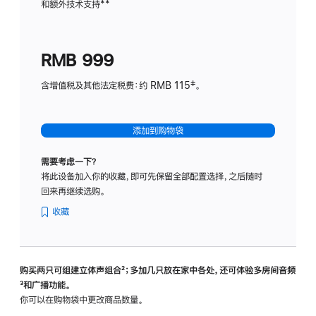
和额外技术支持
脚
**
计
注
划
(适
RMB 999
用
于
含增值税及其他法定税费：约 RMB 115‡。
HomeP
mini)
添加到购物袋
需要考虑一下？
将此设备加入你的收藏，即可先保留全部配置选择，之后随时
回来再继续选购。
收藏
购买两只可组建立体声组合
脚
²；多加几只放在家中各处，还可体验多‍房‍间音频
脚
³和广播功能。
注
注
你可以在购物袋中更改商品数量。