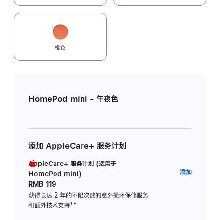
橙色
HomePod mini - 午夜色
添加 AppleCare+ 服务计划
AppleCare+ 服务计划 (适用于
AppleC
添加
HomePod mini)
服
RMB 119
务
获得长达 2 年的不限次数的意外损坏保修服务
和额外技术支持
脚
**
计
注