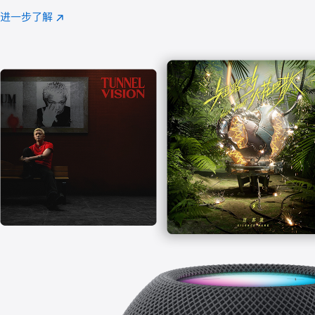
注
进一步了解
Apple
(在
Music
新
窗
口
中
打
开)