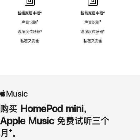
智能家居中枢
脚
⁴
智能家居中枢
脚
⁴
注
注
声音识别
脚
⁵
声音识别
脚
⁵
注
注
温湿度传感器
脚
⁶
温湿度传感器
脚
⁶
注
注
私密又安全
私密又安全
购买 HomePod mini，
Apple Music 免费试听三个
月
脚
⁺。