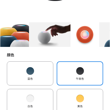
图库
图像
1
图库
图像
2
图库
图像
3
颜色
蓝色
午夜色
白色
黄色