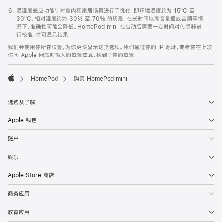
温湿度感应功能针对室内和家居场景进行了优化，即环境温度约为 15ºC 至
30ºC、相对湿度约为 30% 至 70% 的场景。在长时间以高音量播放音频等情
况下，准确性可能会降低。HomePod mini 在启动后需要一定时间对传感器进
行校准，才可显示结果。
我们会使用你所在位置，为你更快显示送货选项。我们通过你的 IP 地址，或者你在上次
访问 Apple 网站时输入的位置信息，找到了你的位置。
HomePod
购买 HomePod mini
Apple
选购及了解
Apple 钱包
账户
娱乐
Apple Store 商店
商务应用
教育应用