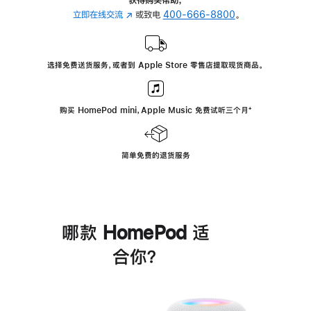
立即在线交流
(在
或致电
400-666-8800
。
新
窗
口
选择免费送货服务，或者到 Apple Store 零售店提取现货商品。
中
打
开)
购买 HomePod mini，Apple Music 免费试听三个月
脚
⁺
注
简单免费的退货服务
哪款 HomePod 适
合你？
进
一
步