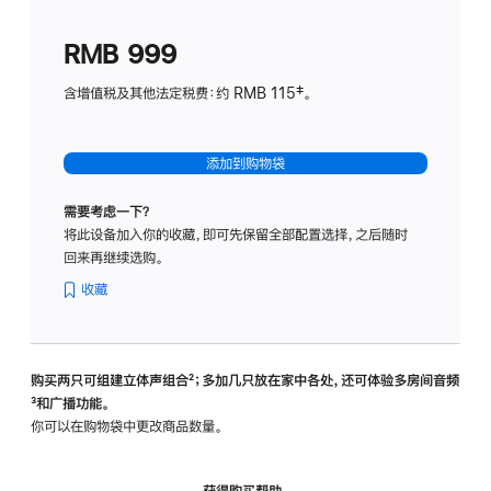
划
(适
RMB 999
用
于
含增值税及其他法定税费：约 RMB 115‡。
HomeP
mini)
添加到购物袋
需要考虑一下？
将此设备加入你的收藏，即可先保留全部配置选择，之后随时
回来再继续选购。
收藏
购买两只可组建立体声组合
脚
²；多加几只放在家中各处，还可体验多‍房‍间音频
脚
³和广播功能。
注
注
你可以在购物袋中更改商品数量。
获得购买帮助，