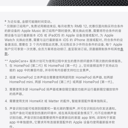
网
脚
‡ 为近似值。金额可能随时间变动。
注
页
⁺ 仅限新订阅用户。免费试用期结束后，每月收费为 RMB 12。优惠仅面向购买符合条件
页
的新设备的 Apple Music 新订阅用户限时提供。要兑换此优惠，需要将符合条件的音
频设备与运行最新版本 iOS 或 iPadOS 的 Apple 设备连接或配对。为 Apple
脚
Watch 兑换此优惠，需要与运行最新版本 iOS 的 iPhone 连接或配对。符合条件的设
备激活后，需要在 3 个月内领取此优惠。无论购买多少件符合条件的设备，每个 Apple
账户仅可享受一次优惠。会员方案将自动续订，直至取消订阅。须遵循限制条件和其他
条
款
。
(在
新
** AppleCare+ 服务计划可为使用过程中发生的意外损坏提供不限次数的保修服务。
窗
在 HomePod (第二代) 和 HomePod (第一代) 上，空间音频适用于支持此功
口
能的 app 中的兼容内容。并非所有内容都支持杜比全景声。
中
打
组建 HomePod 立体声组合需要使用两部同款 HomePod 扬声器，如两部
开)
HomePod mini、两部 HomePod (第二代) 或两部 HomePod (第一代)。
需要使用多部 HomePod 扬声器或兼容隔空播放功能并运行最新隔空播放软件
的扬声器。
需要使用支持 HomeKit 或 Matter 的配件。智能家居配件需单独购买。
声音识别功能可检测到烟雾和一氧化碳的警报声，并可在识别后向你发送通知。
当用户身处可能受到伤害的环境中，或在高风险或紧急情况下，均不应依赖声音
识别功能。声音识别功能需要使用升级更新后的家庭 app 架构，该架构于家庭
app 中单独提供。它要求所有连接家居配件的 Apple 设备均使用最新版本软
件。