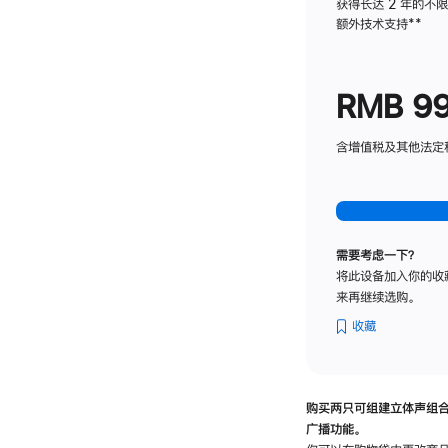
获得长达 2 年的不
额外技术支持
脚
**
注
RMB 9
含增值税及其他法定税费
需要考虑一下？
将此设备加入你的收
来再继续选购。
收藏
购买两只可组建立体声组
广播功能。