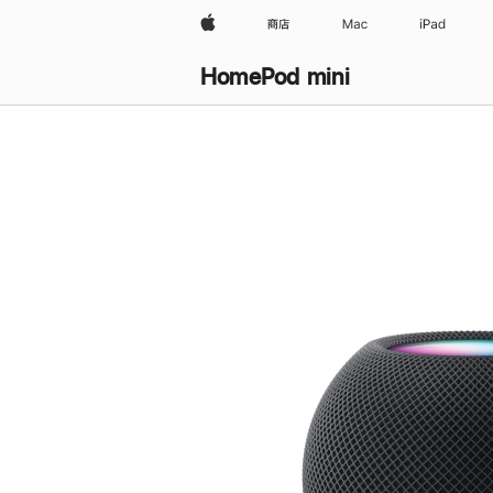
Apple
商店
Mac
iPad
HomePod mini
购
买
HomePod mini