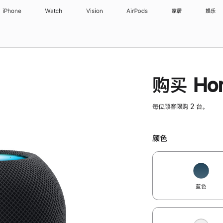
iPhone
Watch
Vision
AirPods
家居
娱乐
购买 Hom
每位顾客限购 2 台。
颜色
蓝色