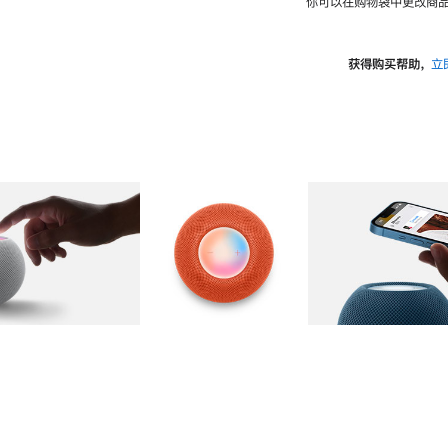
你可以在购物袋中更改商品
获得购买帮助，
立
图库
图像
2
图库
图像
3
图