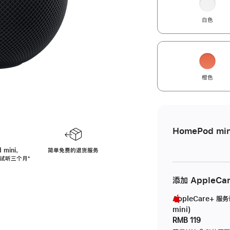
白色
橙色
HomePod min
 mini，
简单免费的退货服务
免费试听三个月
脚
⁺
注
添加 AppleCa
AppleCare+ 服
mini)
RMB 119