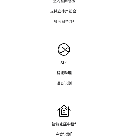
室内空间感应
支持立体声组合
脚
²
注
多房间音频
脚
³
注
Siri
智能助理
语音识别
智能家居中枢
脚
⁴
注
声音识别
脚
⁵