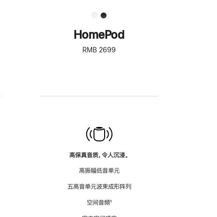
HomePod
RMB 2699
高保真音质，令人沉浸。
高振幅低音单元
五高音单元波束成形阵列
空间音频
脚
¹
注