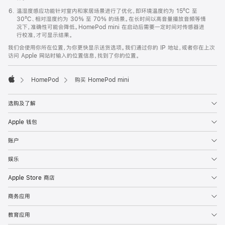
温湿度感应功能针对室内和家居场景进行了优化，即环境温度约为 15ºC 至
30ºC、相对湿度约为 30% 至 70% 的场景。在长时间以高音量播放音频等情
况下，准确性可能会降低。HomePod mini 在启动后需要一定时间对传感器进
行校准，才可显示结果。
我们会使用你所在位置，为你更快显示送货选项。我们通过你的 IP 地址，或者你在上次
访问 Apple 网站时输入的位置信息，找到了你的位置。
HomePod
购买 HomePod mini
Apple
选购及了解
Apple 钱包
账户
娱乐
Apple Store 商店
商务应用
教育应用