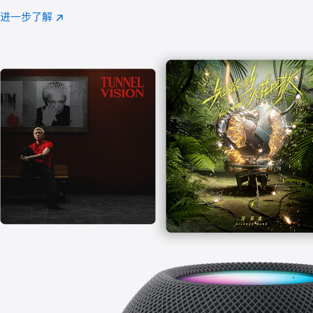
注
进一步了解
Apple
(在
Music
新
窗
口
中
打
开)