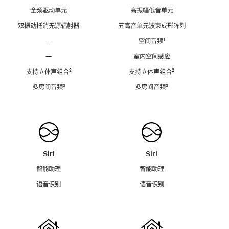
全频驱动单元
高振幅低音单元
双振动抵消无源辐射器
五高音单元波束成形阵列
—
空间音频
脚
¹
注
—
室内空间感应
支持立体声组合
脚
²
支持立体声组合
脚
²
注
注
多房间音频
脚
³
多房间音频
脚
³
注
注
Siri
Siri
智能助理
智能助理
语音识别
语音识别