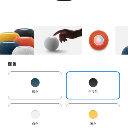
图库
图像
1
图库
图像
2
图库
图像
3
颜色
蓝色
午夜色
白色
黄色