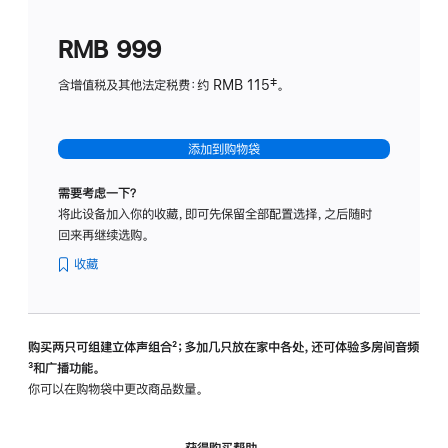
划
(适
RMB 999
用
于
含增值税及其他法定税费：约 RMB 115‡。
HomeP
mini)
添加到购物袋
需要考虑一下？
将此设备加入你的收藏，即可先保留全部配置选择，之后随时
回来再继续选购。
收藏
购买两只可组建立体声组合
脚
²；多加几只放在家中各处，还可体验多‍房‍间音频
脚
³和广播功能。
注
注
你可以在购物袋中更改商品数量。
获得购买帮助，