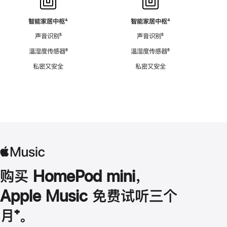
智能家居中枢
脚
⁴
智能家居中枢
脚
⁴
注
注
声音识别
脚
⁵
声音识别
脚
⁵
注
注
温湿度传感器
脚
⁶
温湿度传感器
脚
⁶
注
注
私密又安全
私密又安全
购买 HomePod mini，
Apple Music 免费试听三个
月
脚
⁺。