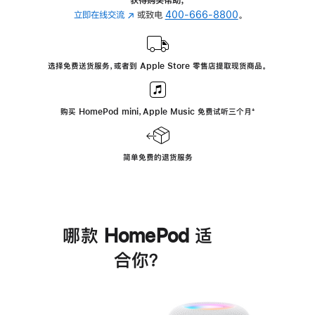
立即在线交流
(在
或致电
400-666-8800
。
新
窗
口
选择免费送货服务，或者到 Apple Store 零售店提取现货商品。
中
打
开)
购买 HomePod mini，Apple Music 免费试听三个月
脚
⁺
注
简单免费的退货服务
哪款 HomePod 适
合你？
进
一
步