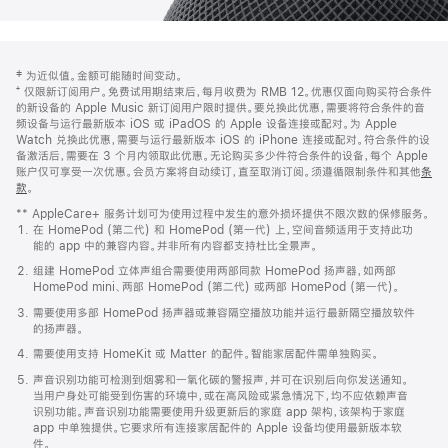
网
脚
‡ 为近似值。金额可能随时间变动。
注
页
⁺ 仅限新订阅用户。免费试用期结束后，每月收费为 RMB 12。优惠仅面向购买符合条件
页
的新设备的 Apple Music 新订阅用户限时提供。要兑换此优惠，需要将符合条件的音
频设备与运行最新版本 iOS 或 iPadOS 的 Apple 设备连接或配对。为 Apple
脚
Watch 兑换此优惠，需要与运行最新版本 iOS 的 iPhone 连接或配对。符合条件的设
备激活后，需要在 3 个月内领取此优惠。无论购买多少件符合条件的设备，每个 Apple
账户仅可享受一次优惠。会员方案将自动续订，直至取消订阅。须遵循限制条件和其他
条
款
。
(在
新
** AppleCare+ 服务计划可为使用过程中发生的意外损坏提供不限次数的保修服务。
窗
在 HomePod (第二代) 和 HomePod (第一代) 上，空间音频适用于支持此功
口
能的 app 中的兼容内容。并非所有内容都支持杜比全景声。
中
打
组建 HomePod 立体声组合需要使用两部同款 HomePod 扬声器，如两部
开)
HomePod mini、两部 HomePod (第二代) 或两部 HomePod (第一代)。
需要使用多部 HomePod 扬声器或兼容隔空播放功能并运行最新隔空播放软件
的扬声器。
需要使用支持 HomeKit 或 Matter 的配件。智能家居配件需单独购买。
声音识别功能可检测到烟雾和一氧化碳的警报声，并可在识别后向你发送通知。
当用户身处可能受到伤害的环境中，或在高风险或紧急情况下，均不应依赖声音
识别功能。声音识别功能需要使用升级更新后的家庭 app 架构，该架构于家庭
app 中单独提供。它要求所有连接家居配件的 Apple 设备均使用最新版本软
件。