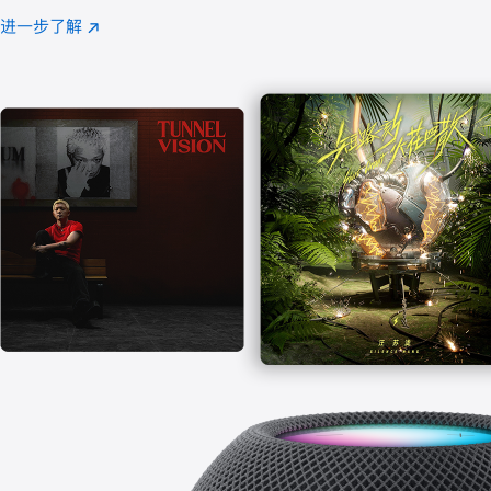
注
进一步了解
Apple
(在
Music
新
窗
口
中
打
开)