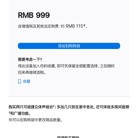
划
(适
RMB 999
用
于
含增值税及其他法定税费：约 RMB 115‡。
HomeP
mini)
添加到购物袋
需要考虑一下？
将此设备加入你的收藏，即可先保留全部配置选择，之后随时
回来再继续选购。
收藏
购买两只可组建立体声组合
脚
²；多加几只放在家中各处，还可体验多‍房‍间音频
脚
³和广播功能。
注
注
你可以在购物袋中更改商品数量。
获得购买帮助，