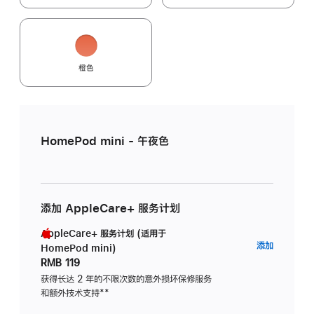
橙色
HomePod mini - 午夜色
添加 AppleCare+ 服务计划
AppleCare+ 服务计划 (适用于
AppleC
添加
HomePod mini)
服
RMB 119
务
获得长达 2 年的不限次数的意外损坏保修服务
和额外技术支持
脚
**
计
注