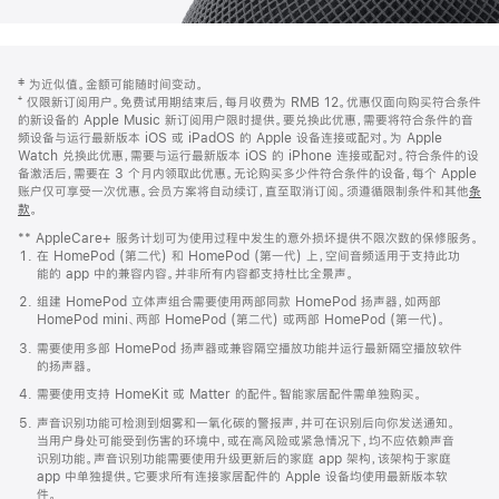
网
脚
‡ 为近似值。金额可能随时间变动。
注
页
⁺ 仅限新订阅用户。免费试用期结束后，每月收费为 RMB 12。优惠仅面向购买符合条件
页
的新设备的 Apple Music 新订阅用户限时提供。要兑换此优惠，需要将符合条件的音
频设备与运行最新版本 iOS 或 iPadOS 的 Apple 设备连接或配对。为 Apple
脚
Watch 兑换此优惠，需要与运行最新版本 iOS 的 iPhone 连接或配对。符合条件的设
备激活后，需要在 3 个月内领取此优惠。无论购买多少件符合条件的设备，每个 Apple
账户仅可享受一次优惠。会员方案将自动续订，直至取消订阅。须遵循限制条件和其他
条
款
。
(在
新
** AppleCare+ 服务计划可为使用过程中发生的意外损坏提供不限次数的保修服务。
窗
在 HomePod (第二代) 和 HomePod (第一代) 上，空间音频适用于支持此功
口
能的 app 中的兼容内容。并非所有内容都支持杜比全景声。
中
打
组建 HomePod 立体声组合需要使用两部同款 HomePod 扬声器，如两部
开)
HomePod mini、两部 HomePod (第二代) 或两部 HomePod (第一代)。
需要使用多部 HomePod 扬声器或兼容隔空播放功能并运行最新隔空播放软件
的扬声器。
需要使用支持 HomeKit 或 Matter 的配件。智能家居配件需单独购买。
声音识别功能可检测到烟雾和一氧化碳的警报声，并可在识别后向你发送通知。
当用户身处可能受到伤害的环境中，或在高风险或紧急情况下，均不应依赖声音
识别功能。声音识别功能需要使用升级更新后的家庭 app 架构，该架构于家庭
app 中单独提供。它要求所有连接家居配件的 Apple 设备均使用最新版本软
件。