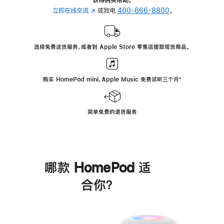
立即在线交流
(在
或致电
400-666-8800
。
新
窗
口
选择免费送货服务，或者到 Apple Store 零售店提取现货商品。
中
打
开)
购买 HomePod mini，Apple Music 免费试听三个月
脚
⁺
注
简单免费的退货服务
哪款 HomePod 适
合你？
进
一
步