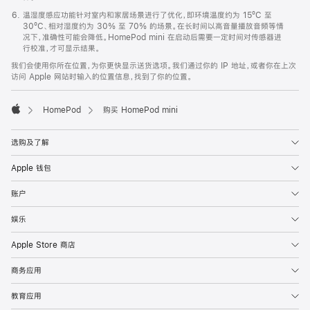
温湿度感应功能针对室内和家居场景进行了优化，即环境温度约为 15ºC 至
30ºC、相对湿度约为 30% 至 70% 的场景。在长时间以高音量播放音频等情
况下，准确性可能会降低。HomePod mini 在启动后需要一定时间对传感器进
行校准，才可显示结果。
我们会使用你所在位置，为你更快显示送货选项。我们通过你的 IP 地址，或者你在上次
访问 Apple 网站时输入的位置信息，找到了你的位置。
HomePod
购买 HomePod mini
Apple
选购及了解
Apple 钱包
账户
娱乐
Apple Store 商店
商务应用
教育应用