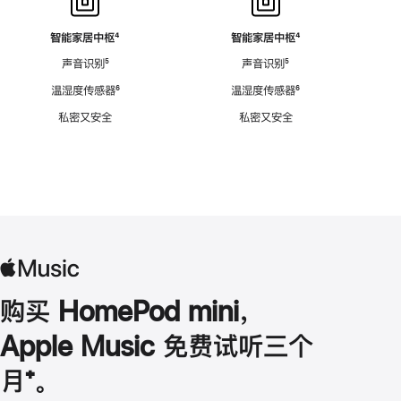
智能家居中枢
脚
⁴
智能家居中枢
脚
⁴
注
注
声音识别
脚
⁵
声音识别
脚
⁵
注
注
温湿度传感器
脚
⁶
温湿度传感器
脚
⁶
注
注
私密又安全
私密又安全
购买 HomePod mini，
Apple Music 免费试听三个
月
脚
⁺。