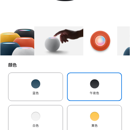
图库
图像
1
图库
图像
2
图库
图像
3
颜色
蓝色
午夜色
白色
黄色