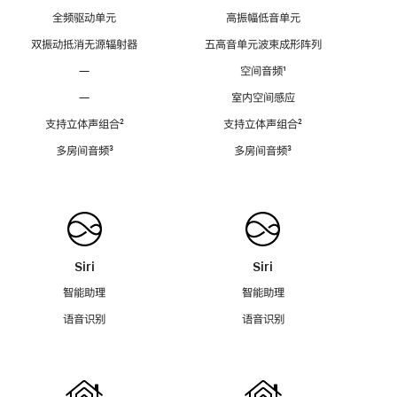
全频驱动单元
高振幅低音单元
双振动抵消无源辐射器
五高音单元波束成形阵列
—
空间音频
脚
¹
注
—
室内空间感应
支持立体声组合
脚
²
支持立体声组合
脚
²
注
注
多房间音频
脚
³
多房间音频
脚
³
注
注
Siri
Siri
智能助理
智能助理
语音识别
语音识别