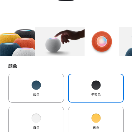
图库
图像
1
图库
图像
2
图库
图像
3
颜色
蓝色
午夜色
白色
黄色