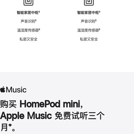
智能家居中枢
脚
⁴
智能家居中枢
脚
⁴
注
注
声音识别
脚
⁵
声音识别
脚
⁵
注
注
温湿度传感器
脚
⁶
温湿度传感器
脚
⁶
注
注
私密又安全
私密又安全
购买 HomePod mini，
Apple Music 免费试听三个
月
脚
⁺。