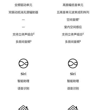
全频驱动单元
高振幅低音单元
双振动抵消无源辐射器
五高音单元波束成形阵列
—
空间音频
脚
¹
注
—
室内空间感应
支持立体声组合
脚
²
支持立体声组合
脚
²
注
注
多房间音频
脚
³
多房间音频
脚
³
注
注
Siri
Siri
智能助理
智能助理
语音识别
语音识别