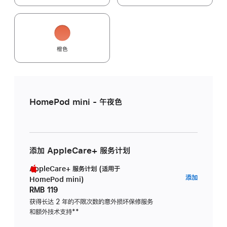
橙色
HomePod mini - 午夜色
添加 AppleCare+ 服务计划
AppleCare+ 服务计划 (适用于
AppleC
添加
HomePod mini)
服
RMB 119
务
获得长达 2 年的不限次数的意外损坏保修服务
和额外技术支持
脚
**
计
注