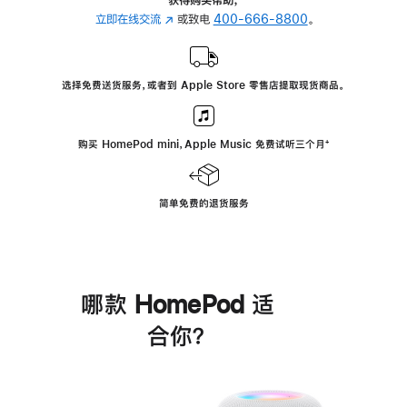
立即在线交流
(在
或致电
400-666-8800
。
新
窗
口
选择免费送货服务，或者到 Apple Store 零售店提取现货商品。
中
打
开)
购买 HomePod mini，Apple Music 免费试听三个月
脚
⁺
注
简单免费的退货服务
哪款 HomePod 适
合你？
进
一
步