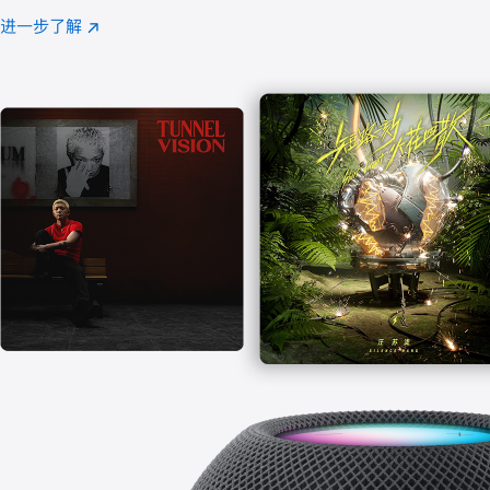
注
进一步了解
Apple
(在
Music
新
窗
口
中
打
开)