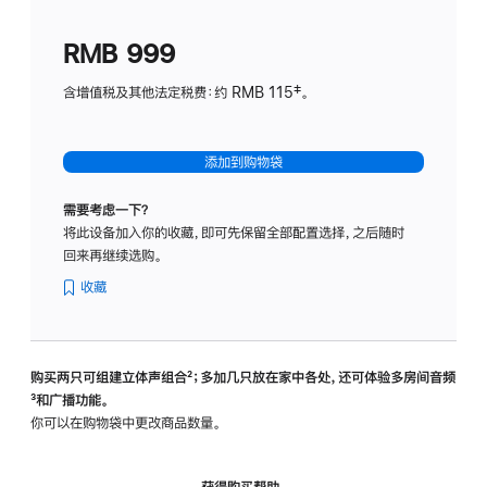
划
(适
RMB 999
用
于
含增值税及其他法定税费：约 RMB 115‡。
HomeP
mini)
添加到购物袋
需要考虑一下？
将此设备加入你的收藏，即可先保留全部配置选择，之后随时
回来再继续选购。
收藏
购买两只可组建立体声组合
脚
²；多加几只放在家中各处，还可体验多‍房‍间音频
脚
³和广播功能。
注
注
你可以在购物袋中更改商品数量。
获得购买帮助，