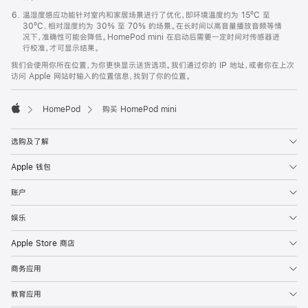
温湿度感应功能针对室内和家居场景进行了优化，即环境温度约为 15ºC 至
30ºC、相对湿度约为 30% 至 70% 的场景。在长时间以高音量播放音频等情
况下，准确性可能会降低。HomePod mini 在启动后需要一定时间对传感器进
行校准，才可显示结果。
我们会使用你所在位置，为你更快显示送货选项。我们通过你的 IP 地址，或者你在上次
访问 Apple 网站时输入的位置信息，找到了你的位置。
HomePod
购买 HomePod mini
Apple
选购及了解
Apple 钱包
账户
娱乐
Apple Store 商店
商务应用
教育应用