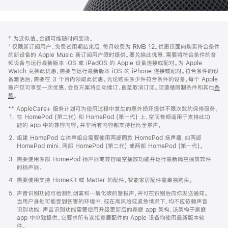
网
脚
‡ 为近似值。金额可能随时间变动。
注
页
⁺ 仅限新订阅用户。免费试用期结束后，每月收费为 RMB 12。优惠仅面向购买符合条件
页
的新设备的 Apple Music 新订阅用户限时提供。要兑换此优惠，需要将符合条件的音
频设备与运行最新版本 iOS 或 iPadOS 的 Apple 设备连接或配对。为 Apple
脚
Watch 兑换此优惠，需要与运行最新版本 iOS 的 iPhone 连接或配对。符合条件的设
备激活后，需要在 3 个月内领取此优惠。无论购买多少件符合条件的设备，每个 Apple
账户仅可享受一次优惠。会员方案将自动续订，直至取消订阅。须遵循限制条件和其他
条
款
。
(在
新
** AppleCare+ 服务计划可为使用过程中发生的意外损坏提供不限次数的保修服务。
窗
在 HomePod (第二代) 和 HomePod (第一代) 上，空间音频适用于支持此功
口
能的 app 中的兼容内容。并非所有内容都支持杜比全景声。
中
打
组建 HomePod 立体声组合需要使用两部同款 HomePod 扬声器，如两部
开)
HomePod mini、两部 HomePod (第二代) 或两部 HomePod (第一代)。
需要使用多部 HomePod 扬声器或兼容隔空播放功能并运行最新隔空播放软件
的扬声器。
需要使用支持 HomeKit 或 Matter 的配件。智能家居配件需单独购买。
声音识别功能可检测到烟雾和一氧化碳的警报声，并可在识别后向你发送通知。
当用户身处可能受到伤害的环境中，或在高风险或紧急情况下，均不应依赖声音
识别功能。声音识别功能需要使用升级更新后的家庭 app 架构，该架构于家庭
app 中单独提供。它要求所有连接家居配件的 Apple 设备均使用最新版本软
件。