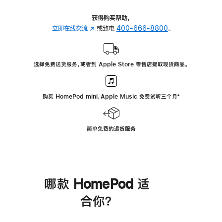
获得购买帮助，
立即在线交流
(在
或致电
400-666-8800
。
新
窗
口
选择免费送货服务，或者到 Apple Store 零售店提取现货商品。
中
打
开)
购买 HomePod mini，Apple Music 免费试听三个月
脚
⁺
注
简单免费的退货服务
哪款 HomePod 适
合你？
进