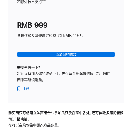
和额外技术支持
脚
**
计
注
划
(适
RMB 999
用
于
含增值税及其他法定税费：约 RMB 115‡。
HomeP
mini)
添加到购物袋
需要考虑一下？
将此设备加入你的收藏，即可先保留全部配置选择，之后随时
回来再继续选购。
收藏
购买两只可组建立体声组合
脚
²；多加几只放在家中各处，还可体验多‍房‍间音频
脚
³和广播功能。
注
注
你可以在购物袋中更改商品数量。