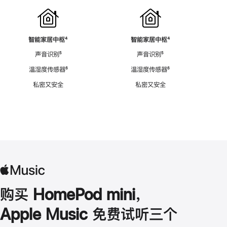
智能家居中枢
脚
⁴
智能家居中枢
脚
⁴
注
注
声音识别
脚
⁵
声音识别
脚
⁵
注
注
温湿度传感器
脚
⁶
温湿度传感器
脚
⁶
注
注
私密又安全
私密又安全
购买 HomePod mini，
Apple Music 免费试听三个