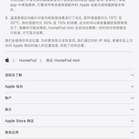
app 中单独提供。它要求所有连接家居配件的 Apple 设备均使用最新版本软
件。
温湿度感应功能针对室内和家居场景进行了优化，即环境温度约为 15ºC 至
30ºC、相对湿度约为 30% 至 70% 的场景。在长时间以高音量播放音频等情
况下，准确性可能会降低。HomePod mini 在启动后需要一定时间对传感器进
行校准，才可显示结果。
我们会使用你所在位置，为你更快显示送货选项。我们通过你的 IP 地址，或者你在上次
访问 Apple 网站时输入的位置信息，找到了你的位置。
HomePod
购买 HomePod mini
Apple
选购及了解
Apple 钱包
账户
娱乐
Apple Store 商店
商务应用