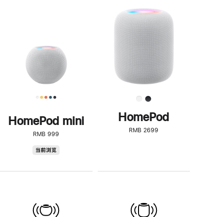
一
步
了
解
HomePod<
HomePod
HomePod mini
RMB 2699
RMB 999
HomePod
当前浏览
mini