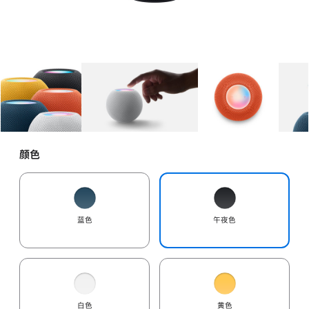
图库
图像
1
图库
图像
2
图库
图像
3
颜色
蓝色
午夜色
白色
黄色