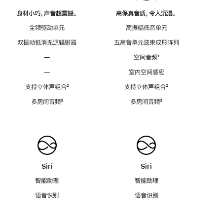
身材小巧，声音超震撼。
高保真音质，令人沉浸。
全频驱动单元
高振幅低音单元
双振动抵消无源辐射器
五高音单元波束成形阵列
—
空间音频
脚
¹
注
—
室内空间感应
支持立体声组合
脚
²
支持立体声组合
脚
²
注
注
多房间音频
脚
³
多房间音频
脚
³
注
注
Siri
Siri
智能助理
智能助理
语音识别
语音识别