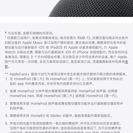
网
脚
‡ 为近似值。金额可能随时间变动。
注
页
⁺ 仅限新订阅用户。免费试用期结束后，每月收费为 RMB 12。优惠仅面向购买符合条件
页
的新设备的 Apple Music 新订阅用户限时提供。要兑换此优惠，需要将符合条件的音
频设备与运行最新版本 iOS 或 iPadOS 的 Apple 设备连接或配对。为 Apple
脚
Watch 兑换此优惠，需要与运行最新版本 iOS 的 iPhone 连接或配对。符合条件的设
备激活后，需要在 3 个月内领取此优惠。无论购买多少件符合条件的设备，每个 Apple
账户仅可享受一次优惠。会员方案将自动续订，直至取消订阅。须遵循限制条件和其他
条
款
。
(在
新
** AppleCare+ 服务计划可为使用过程中发生的意外损坏提供不限次数的保修服务。
窗
在 HomePod (第二代) 和 HomePod (第一代) 上，空间音频适用于支持此功
口
能的 app 中的兼容内容。并非所有内容都支持杜比全景声。
中
打
组建 HomePod 立体声组合需要使用两部同款 HomePod 扬声器，如两部
开)
HomePod mini、两部 HomePod (第二代) 或两部 HomePod (第一代)。
需要使用多部 HomePod 扬声器或兼容隔空播放功能并运行最新隔空播放软件
的扬声器。
需要使用支持 HomeKit 或 Matter 的配件。智能家居配件需单独购买。
声音识别功能可检测到烟雾和一氧化碳的警报声，并可在识别后向你发送通知。
当用户身处可能受到伤害的环境中，或在高风险或紧急情况下，均不应依赖声音
识别功能。声音识别功能需要使用升级更新后的家庭 app 架构，该架构于家庭