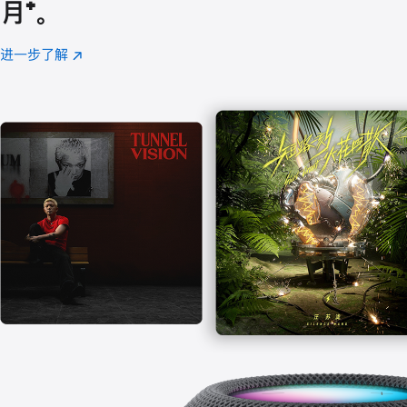
月
脚
⁺。
注
进一步了解
Apple
(在
Music
新
窗
口
中
打
开)