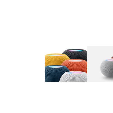
图库
图像
1