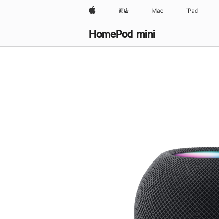
Apple
商店
Mac
iPad
HomePod mini
购
买
HomePod mini