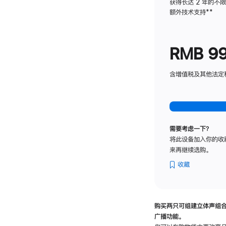
获得长达 2 年的不
额外技术支持
脚
**
注
RMB 9
含增值税及其他法定税费
需要考虑一下？
将此设备加入你的收
来再继续选购。
收藏
购买两只可组建立体声组
广播功能。