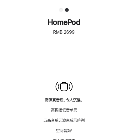
HomePod
RMB 2699
高保真音质，令人沉浸。
高振幅低音单元
五高音单元波束成形阵列
空间音频
脚
¹
注