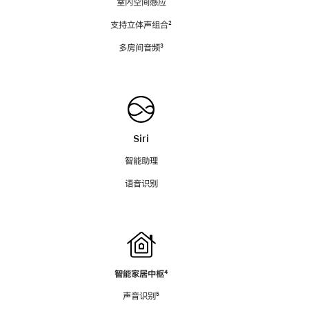
室内空间感应
支持立体声组合
脚
²
注
多房间音频
脚
³
注
Siri
智能助理
语音识别
智能家居中枢
脚
⁴
注
声音识别
脚
⁵