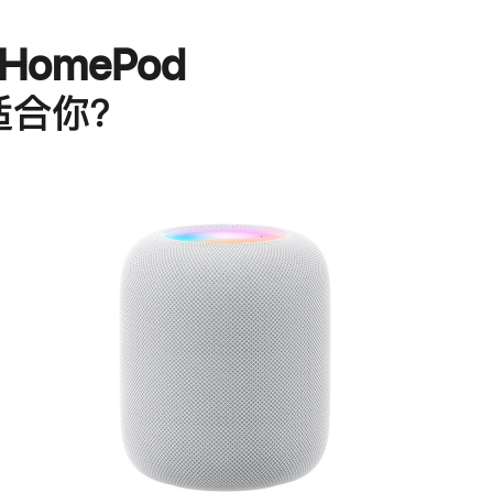
HomePod
适合你？
进
一
步
了
解
HomePod<