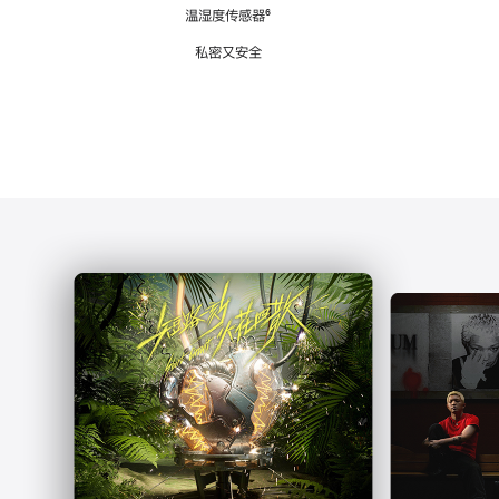
注
温湿度传感器
脚
⁶
注
私密又安全