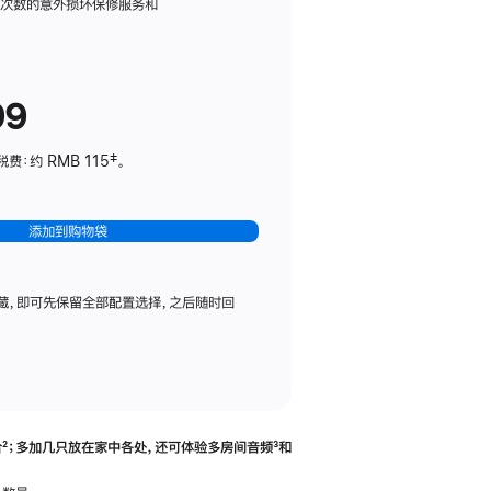
务
限次数的意外损坏保修服务和
计
划
(适
99
用
于
：约 RMB 115‡。
HomePod
mini)
添加到购物袋
藏，即可先保留全部配置选择，之后随时回
合
脚
²；多加几只放在家中各处，还可体验多‍房‍间音频
脚
³和
注
注