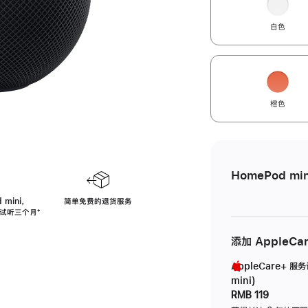
白色
橙色
HomePod min
 mini，
简单免费的退货服务
免费试听三个月
脚
⁺
注
添加 AppleCa
AppleCare+ 服
mini)
RMB 119