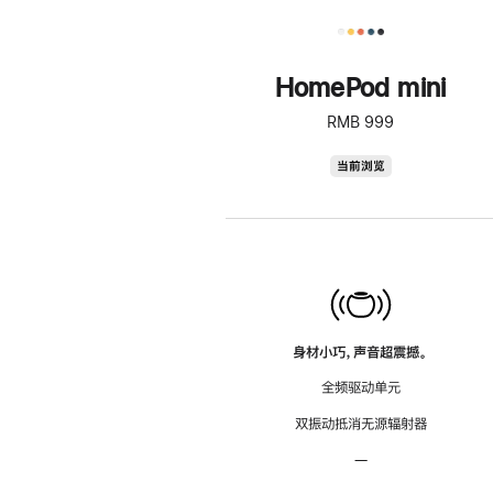
HomePod mini
RMB 999
HomePod
当前浏览
mini
身材小巧，声音超震撼。
全频驱动单元
双振动抵消无源辐射器
—