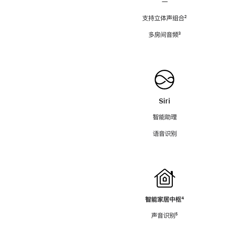
—
支持立体声组合
脚
²
注
多房间音频
脚
³
注
Siri
智能助理
语音识别
智能家居中枢
脚
⁴
注
声音识别
脚
⁵