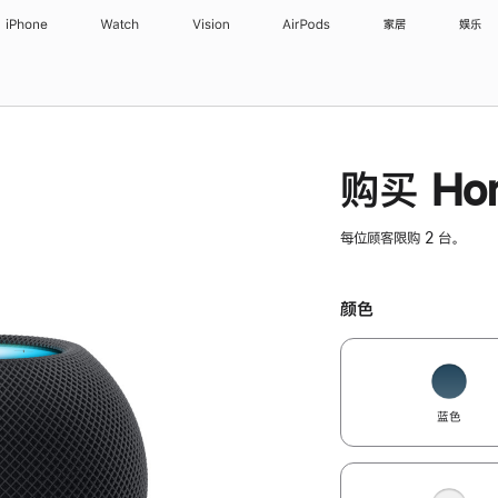
iPhone
Watch
Vision
AirPods
家居
娱乐
购买 Hom
每位顾客限购 2 台。
颜色
蓝色