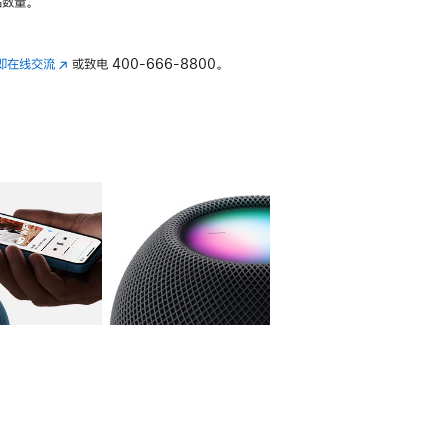
数量。
即在线交流
(在
或致电
400-666-8800。
新
窗
口
中
打
开)
库
图像
4
图库
图像
5