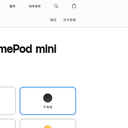
配件
技术支持
概览
技术规格
ePod mini
午夜色