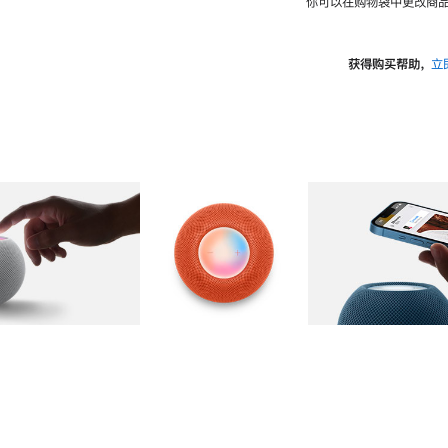
你可以在购物袋中更改商品
获得购买帮助，
立
图库
图像
2
图库
图像
3
图