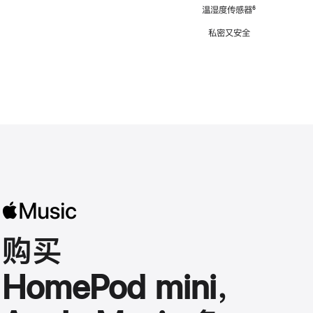
注
温湿度传感器
脚
⁶
注
私密又安全
购买
HomePod mini，