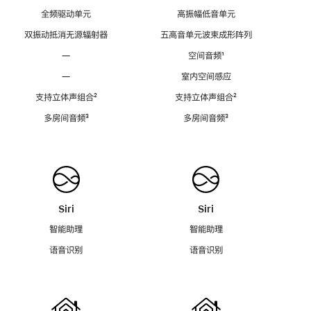
全频驱动单元
高振幅低音单元
双振动抵消无源辐射器
五高音单元波束成形阵列
—
空间音频
脚
¹
注
—
室内空间感应
支持立体声组合
脚
²
支持立体声组合
脚
²
注
注
多房间音频
脚
³
多房间音频
脚
³
注
注
Siri
Siri
智能助理
智能助理
语音识别
语音识别