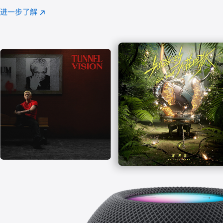
注
进一步了解
Apple
(在
Music
新
窗
口
中
打
开)