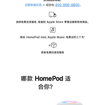
立即在线交流
(在
或致电
400-666-8800
。
新
窗
口
选择免费送货服务，或者到 Apple Store 零售店提取现货商品。
中
打
开)
购买 HomePod mini，Apple Music 免费试听三个月
脚
⁺
注
简单免费的退货服务
哪款 HomePod 适
合你？
进
一
步