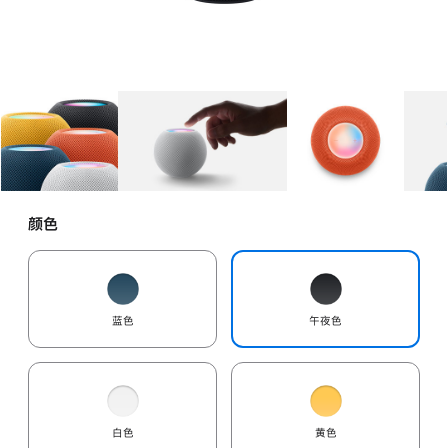
图库
图像
1
图库
图像
2
图库
图像
3
颜色
蓝色
午夜色
白色
黄色