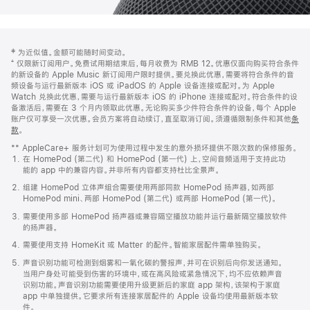
网
脚
‡ 为近似值。金额可能随时间变动。
注
页
⁺ 仅限新订阅用户。免费试用期结束后，每月收费为 RMB 12。优惠仅面向购买符合条件
页
的新设备的 Apple Music 新订阅用户限时提供。要兑换此优惠，需要将符合条件的音
频设备与运行最新版本 iOS 或 iPadOS 的 Apple 设备连接或配对。为 Apple
脚
Watch 兑换此优惠，需要与运行最新版本 iOS 的 iPhone 连接或配对。符合条件的设
备激活后，需要在 3 个月内领取此优惠。无论购买多少件符合条件的设备，每个 Apple
账户仅可享受一次优惠。会员方案将自动续订，直至取消订阅。须遵循限制条件和其他
条
款
。
(在
新
** AppleCare+ 服务计划可为使用过程中发生的意外损坏提供不限次数的保修服务。
窗
在 HomePod (第二代) 和 HomePod (第一代) 上，空间音频适用于支持此功
口
能的 app 中的兼容内容。并非所有内容都支持杜比全景声。
中
打
组建 HomePod 立体声组合需要使用两部同款 HomePod 扬声器，如两部
开)
HomePod mini、两部 HomePod (第二代) 或两部 HomePod (第一代)。
需要使用多部 HomePod 扬声器或兼容隔空播放功能并运行最新隔空播放软件
的扬声器。
需要使用支持 HomeKit 或 Matter 的配件。智能家居配件需单独购买。
声音识别功能可检测到烟雾和一氧化碳的警报声，并可在识别后向你发送通知。
当用户身处可能受到伤害的环境中，或在高风险或紧急情况下，均不应依赖声音
识别功能。声音识别功能需要使用升级更新后的家庭 app 架构，该架构于家庭
app 中单独提供。它要求所有连接家居配件的 Apple 设备均使用最新版本软
件。