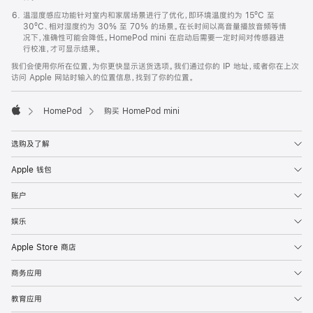
温湿度感应功能针对室内和家居场景进行了优化，即环境温度约为 15ºC 至
30ºC、相对湿度约为 30% 至 70% 的场景。在长时间以高音量播放音频等情
况下，准确性可能会降低。HomePod mini 在启动后需要一定时间对传感器进
行校准，才可显示结果。
我们会使用你所在位置，为你更快显示送货选项。我们通过你的 IP 地址，或者你在上次
访问 Apple 网站时输入的位置信息，找到了你的位置。
HomePod
购买 HomePod mini
Apple
选购及了解
Apple 钱包
账户
娱乐
Apple Store 商店
商务应用
教育应用