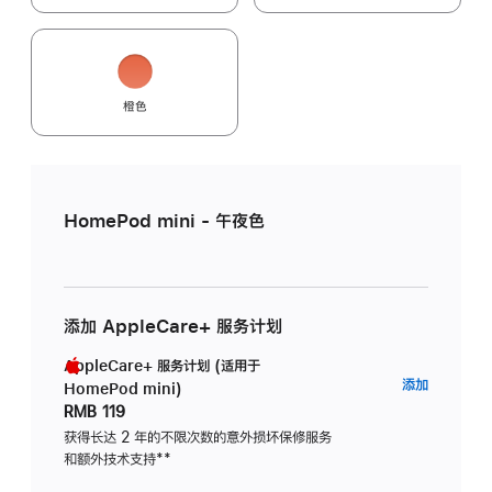
橙色
HomePod mini - 午夜色
添加 AppleCare+ 服务计划
AppleCare+ 服务计划 (适用于
AppleC
添加
HomePod mini)
服
RMB 119
务
获得长达 2 年的不限次数的意外损坏保修服务
和额外技术支持
脚
**
计
注