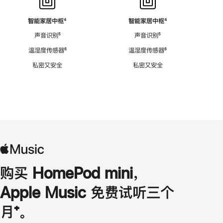
智能家居中枢
脚
⁴
智能家居中枢
脚
⁴
注
注
声音识别
脚
⁵
声音识别
脚
⁵
注
注
温湿度传感器
脚
⁶
温湿度传感器
脚
⁶
注
注
私密又安全
私密又安全
购买 HomePod mini，
Apple Music 免费试听三个
月
脚
⁺。