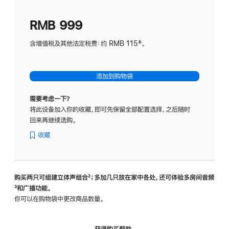
划
(适
RMB 999
用
于
含增值税及其他法定税费：约 RMB 115‡。
HomeP
mini)
添加到购物袋
需要考虑一下？
将此设备加入你的收藏，即可先保留全部配置选择，之后随时
回来再继续选购。
收藏
购买两只可组建立体声组合
脚
²；多加几只放在家中各处，还可体验多‍房‍间音频
脚
³和广播功能。
注
注
你可以在购物袋中更改商品数量。
获得购买帮助，