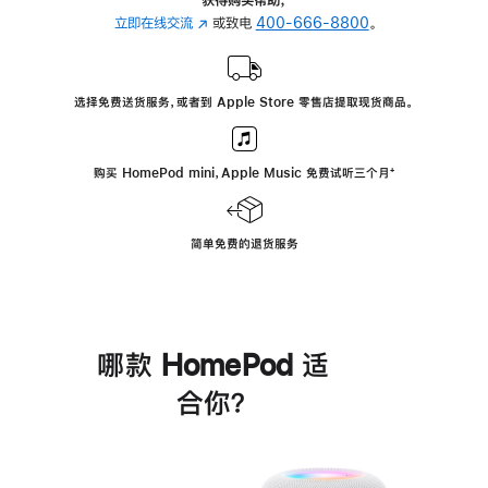
立即在线交流
(在
或致电
400-666-8800
。
新
窗
口
选择免费送货服务，或者到 Apple Store 零售店提取现货商品。
中
打
开)
购买 HomePod mini，Apple Music 免费试听三个月
脚
⁺
注
简单免费的退货服务
哪款 HomePod 适
合你？
进
一
步