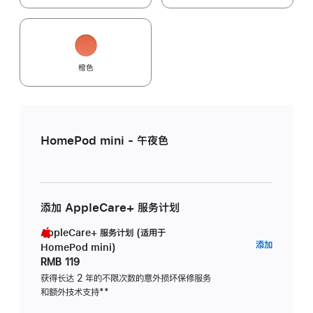
橙色
HomePod mini - 午夜色
添加 AppleCare+ 服务计划
AppleCare+ 服务计划 (适用于
AppleC
添加
HomePod mini)
服
RMB 119
务
获得长达 2 年的不限次数的意外损坏保修服务
和额外技术支持
脚
**
计
注