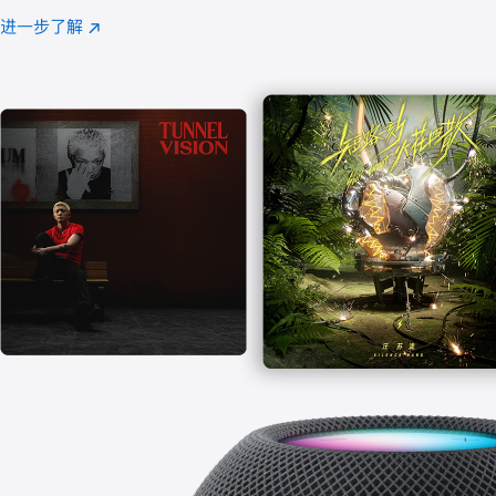
注
进一步了解
Apple
(在
Music
新
窗
口
中
打
开)