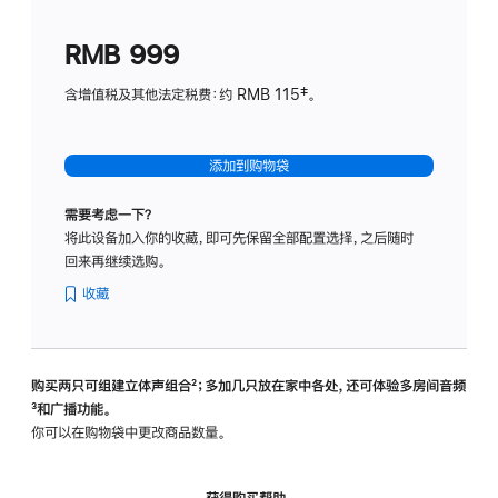
划
(适
RMB 999
用
于
含增值税及其他法定税费：约 RMB 115‡。
HomeP
mini)
添加到购物袋
需要考虑一下？
将此设备加入你的收藏，即可先保留全部配置选择，之后随时
回来再继续选购。
收藏
购买两只可组建立体声组合
脚
²；多加几只放在家中各处，还可体验多‍房‍间音频
脚
³和广播功能。
注
注
你可以在购物袋中更改商品数量。
获得购买帮助，