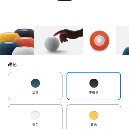
图库
图像
1
图库
图像
2
图库
图像
3
颜色
蓝色
午夜色
白色
黄色