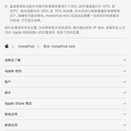
温湿度感应功能针对室内和家居场景进行了优化，即环境温度约为 15ºC 至
30ºC、相对湿度约为 30% 至 70% 的场景。在长时间以高音量播放音频等情
况下，准确性可能会降低。HomePod mini 在启动后需要一定时间对传感器进
行校准，才可显示结果。
我们会使用你所在位置，为你更快显示送货选项。我们通过你的 IP 地址，或者你在上次
访问 Apple 网站时输入的位置信息，找到了你的位置。
HomePod
购买 HomePod mini
Apple
选购及了解
Apple 钱包
账户
娱乐
Apple Store 商店
商务应用
教育应用