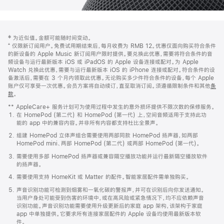
网
脚
‡ 为近似值。金额可能随时间变动。
注
页
⁺ 仅限新订阅用户。免费试用期结束后，每月收费为 RMB 12。优惠仅面向购买符合条件
页
的新设备的 Apple Music 新订阅用户限时提供。要兑换此优惠，需要将符合条件的音
频设备与运行最新版本 iOS 或 iPadOS 的 Apple 设备连接或配对。为 Apple
脚
Watch 兑换此优惠，需要与运行最新版本 iOS 的 iPhone 连接或配对。符合条件的设
备激活后，需要在 3 个月内领取此优惠。无论购买多少件符合条件的设备，每个 Apple
账户仅可享受一次优惠。会员方案将自动续订，直至取消订阅。须遵循限制条件和其他
条
款
。
(在
新
** AppleCare+ 服务计划可为使用过程中发生的意外损坏提供不限次数的保修服务。
窗
在 HomePod (第二代) 和 HomePod (第一代) 上，空间音频适用于支持此功
口
能的 app 中的兼容内容。并非所有内容都支持杜比全景声。
中
打
组建 HomePod 立体声组合需要使用两部同款 HomePod 扬声器，如两部
开)
HomePod mini、两部 HomePod (第二代) 或两部 HomePod (第一代)。
需要使用多部 HomePod 扬声器或兼容隔空播放功能并运行最新隔空播放软件
的扬声器。
需要使用支持 HomeKit 或 Matter 的配件。智能家居配件需单独购买。
声音识别功能可检测到烟雾和一氧化碳的警报声，并可在识别后向你发送通知。
当用户身处可能受到伤害的环境中，或在高风险或紧急情况下，均不应依赖声音
识别功能。声音识别功能需要使用升级更新后的家庭 app 架构，该架构于家庭
app 中单独提供。它要求所有连接家居配件的 Apple 设备均使用最新版本软
件。