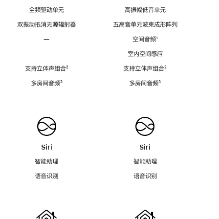
全频驱动单元
高振幅低音单元
双振动抵消无源辐射器
五高音单元波束成形阵列
—
空间音频
脚
¹
注
—
室内空间感应
支持立体声组合
脚
²
支持立体声组合
脚
²
注
注
多房间音频
脚
³
多房间音频
脚
³
注
注
Siri
Siri
智能助理
智能助理
语音识别
语音识别