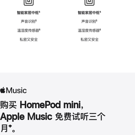
智能家居中枢
脚
⁴
智能家居中枢
脚
⁴
注
注
声音识别
脚
⁵
声音识别
脚
⁵
注
注
温湿度传感器
脚
⁶
温湿度传感器
脚
⁶
注
注
私密又安全
私密又安全
购买 HomePod mini，
Apple Music 免费试听三个
月
脚
⁺。