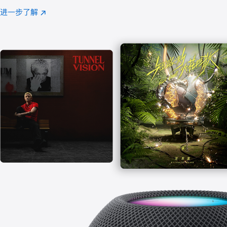
注
进一步了解
Apple
(在
Music
新
窗
口
中
打
开)