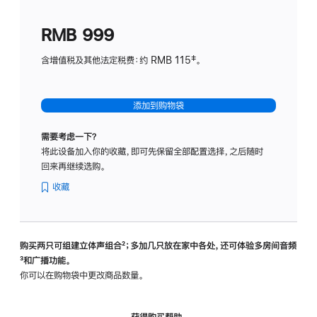
划
(适
RMB 999
用
于
含增值税及其他法定税费：约 RMB 115‡。
HomeP
mini)
添加到购物袋
需要考虑一下？
将此设备加入你的收藏，即可先保留全部配置选择，之后随时
回来再继续选购。
收藏
购买两只可组建立体声组合
脚
²；多加几只放在家中各处，还可体验多‍房‍间音频
脚
³和广播功能。
注
注
你可以在购物袋中更改商品数量。
获得购买帮助，