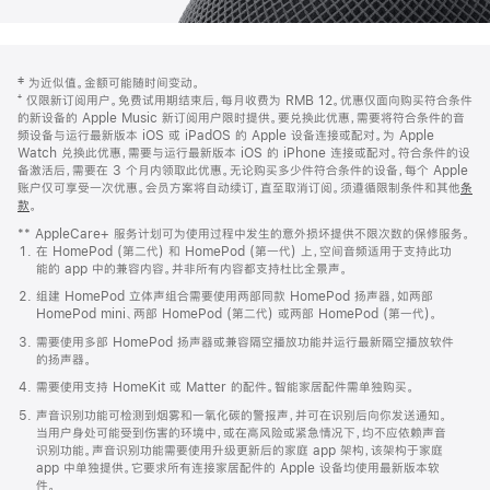
网
脚
‡ 为近似值。金额可能随时间变动。
注
页
⁺ 仅限新订阅用户。免费试用期结束后，每月收费为 RMB 12。优惠仅面向购买符合条件
页
的新设备的 Apple Music 新订阅用户限时提供。要兑换此优惠，需要将符合条件的音
频设备与运行最新版本 iOS 或 iPadOS 的 Apple 设备连接或配对。为 Apple
脚
Watch 兑换此优惠，需要与运行最新版本 iOS 的 iPhone 连接或配对。符合条件的设
备激活后，需要在 3 个月内领取此优惠。无论购买多少件符合条件的设备，每个 Apple
账户仅可享受一次优惠。会员方案将自动续订，直至取消订阅。须遵循限制条件和其他
条
款
。
(在
新
** AppleCare+ 服务计划可为使用过程中发生的意外损坏提供不限次数的保修服务。
窗
在 HomePod (第二代) 和 HomePod (第一代) 上，空间音频适用于支持此功
口
能的 app 中的兼容内容。并非所有内容都支持杜比全景声。
中
打
组建 HomePod 立体声组合需要使用两部同款 HomePod 扬声器，如两部
开)
HomePod mini、两部 HomePod (第二代) 或两部 HomePod (第一代)。
需要使用多部 HomePod 扬声器或兼容隔空播放功能并运行最新隔空播放软件
的扬声器。
需要使用支持 HomeKit 或 Matter 的配件。智能家居配件需单独购买。
声音识别功能可检测到烟雾和一氧化碳的警报声，并可在识别后向你发送通知。
当用户身处可能受到伤害的环境中，或在高风险或紧急情况下，均不应依赖声音
识别功能。声音识别功能需要使用升级更新后的家庭 app 架构，该架构于家庭
app 中单独提供。它要求所有连接家居配件的 Apple 设备均使用最新版本软
件。