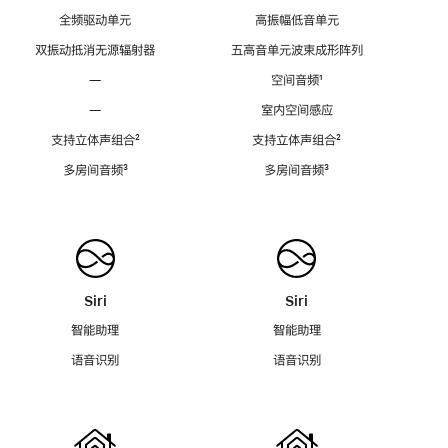
全频驱动单元
高振幅低音单元
双振动抵消无源辐射器
五高音单元波束成形阵列
—
空间音频
脚
¹
注
—
室内空间感应
支持立体声组合
脚
²
支持立体声组合
脚
²
注
注
多房间音频
脚
³
多房间音频
脚
³
注
注
Siri
Siri
智能助理
智能助理
语音识别
语音识别