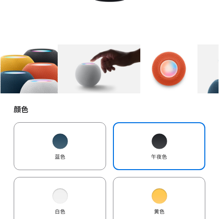
图库
图像
1
图库
图像
2
图库
图像
3
颜色
蓝色
午夜色
白色
黄色