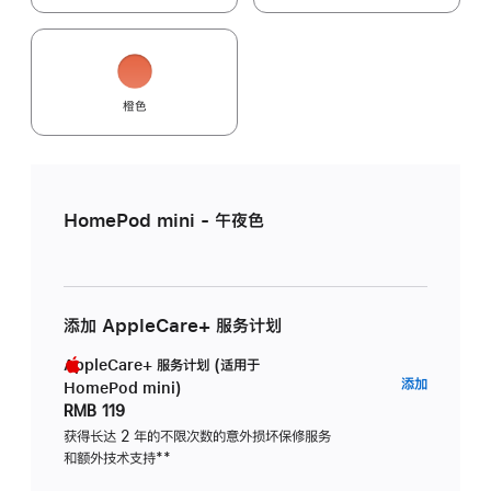
橙色
HomePod mini - 午夜色
添加 AppleCare+ 服务计划
AppleCare+ 服务计划 (适用于
AppleC
添加
HomePod mini)
服
RMB 119
务
获得长达 2 年的不限次数的意外损坏保修服务
和额外技术支持
脚
**
计
注