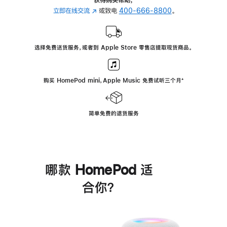
立即在线交流
(在
或致电
400-666-8800
。
新
窗
口
选择免费送货服务，或者到 Apple Store 零售店提取现货商品。
中
打
开)
购买 HomePod mini，Apple Music 免费试听三个月
脚
⁺
注
简单免费的退货服务
哪款 HomePod 适
合你？
进
一
步