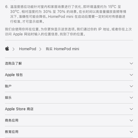
温湿度感应功能针对室内和家居场景进行了优化，即环境温度约为 15ºC 至
30ºC、相对湿度约为 30% 至 70% 的场景。在长时间以高音量播放音频等情
况下，准确性可能会降低。HomePod mini 在启动后需要一定时间对传感器进
行校准，才可显示结果。
我们会使用你所在位置，为你更快显示送货选项。我们通过你的 IP 地址，或者你在上次
访问 Apple 网站时输入的位置信息，找到了你的位置。
HomePod
购买 HomePod mini
Apple
选购及了解
Apple 钱包
账户
娱乐
Apple Store 商店
商务应用
教育应用