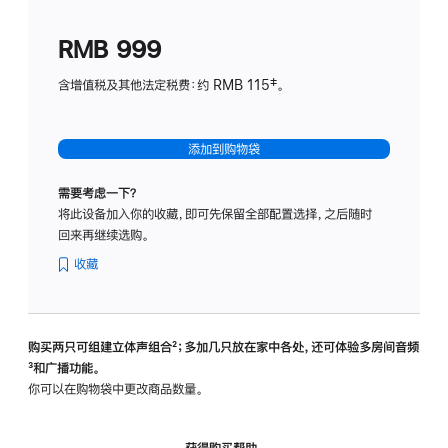
划
(适
RMB 999
用
于
含增值税及其他法定税费：约 RMB 115‡。
HomeP
mini)
添加到购物袋
需要考虑一下？
将此设备加入你的收藏，即可先保留全部配置选择，之后随时
回来再继续选购。
收藏
购买两只可组建立体声组合
脚
²；多加几只放在家中各处，还可体验多‍房‍间音频
脚
³和广播功能。
注
注
你可以在购物袋中更改商品数量。
获得购买帮助，