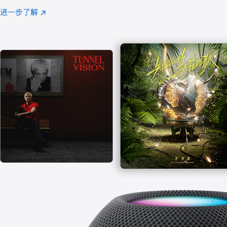
注
进一步了解
Apple
(在
Music
新
窗
口
中
打
开)