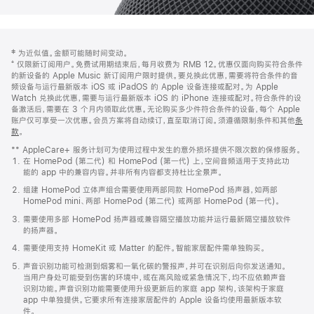
网
脚
‡ 为近似值。金额可能随时间变动。
注
页
⁺ 仅限新订阅用户。免费试用期结束后，每月收费为 RMB 12。优惠仅面向购买符合条件
页
的新设备的 Apple Music 新订阅用户限时提供。要兑换此优惠，需要将符合条件的音
频设备与运行最新版本 iOS 或 iPadOS 的 Apple 设备连接或配对。为 Apple
脚
Watch 兑换此优惠，需要与运行最新版本 iOS 的 iPhone 连接或配对。符合条件的设
备激活后，需要在 3 个月内领取此优惠。无论购买多少件符合条件的设备，每个 Apple
账户仅可享受一次优惠。会员方案将自动续订，直至取消订阅。须遵循限制条件和其他
条
款
。
(在
新
** AppleCare+ 服务计划可为使用过程中发生的意外损坏提供不限次数的保修服务。
窗
在 HomePod (第二代) 和 HomePod (第一代) 上，空间音频适用于支持此功
口
能的 app 中的兼容内容。并非所有内容都支持杜比全景声。
中
打
组建 HomePod 立体声组合需要使用两部同款 HomePod 扬声器，如两部
开)
HomePod mini、两部 HomePod (第二代) 或两部 HomePod (第一代)。
需要使用多部 HomePod 扬声器或兼容隔空播放功能并运行最新隔空播放软件
的扬声器。
需要使用支持 HomeKit 或 Matter 的配件。智能家居配件需单独购买。
声音识别功能可检测到烟雾和一氧化碳的警报声，并可在识别后向你发送通知。
当用户身处可能受到伤害的环境中，或在高风险或紧急情况下，均不应依赖声音
识别功能。声音识别功能需要使用升级更新后的家庭 app 架构，该架构于家庭
app 中单独提供。它要求所有连接家居配件的 Apple 设备均使用最新版本软
件。