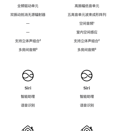
全频驱动单元
高振幅低音单元
双振动抵消无源辐射器
五高音单元波束成形阵列
—
空间音频
脚
¹
注
—
室内空间感应
支持立体声组合
脚
²
支持立体声组合
脚
²
注
注
多房间音频
脚
³
多房间音频
脚
³
注
注
Siri
Siri
智能助理
智能助理
语音识别
语音识别