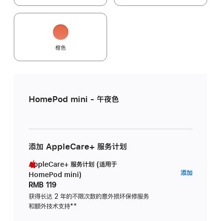
橙色
HomePod mini - 午夜色
添加 AppleCare+ 服务计划
AppleCare+ 服务计划 (适用于
AppleC
添加
HomePod mini)
服
RMB 119
务
获得长达 2 年的不限次数的意外损坏保修服务
和额外技术支持
脚
**
计
注