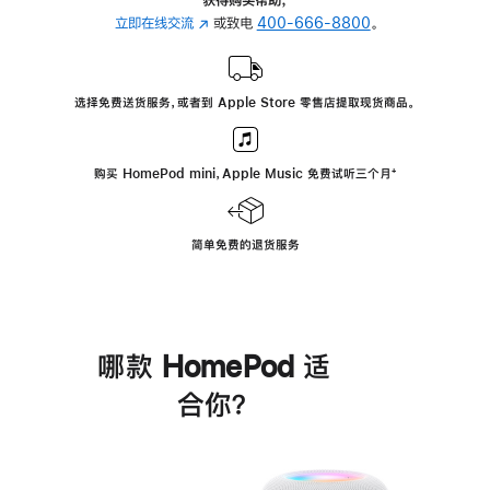
立即在线交流
(在
或致电
400-666-8800
。
新
窗
口
选择免费送货服务，或者到 Apple Store 零售店提取现货商品。
中
打
开)
购买 HomePod mini，Apple Music 免费试听三个月
脚
⁺
注
简单免费的退货服务
哪款 HomePod 适
合你？
进
一
步