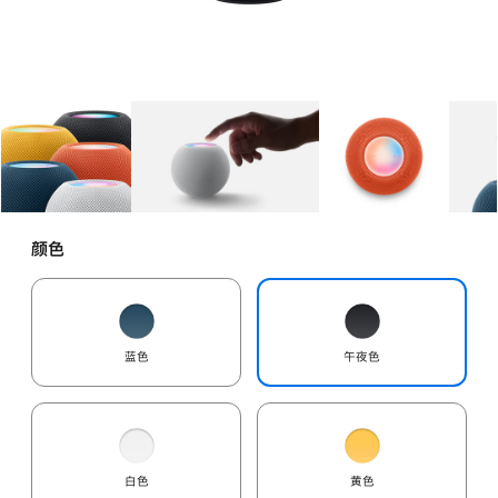
图库
图像
1
图库
图像
2
图库
图像
3
颜色
蓝色
午夜色
白色
黄色