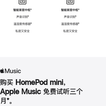
智能家居中枢
脚
⁴
智能家居中枢
脚
⁴
注
注
声音识别
脚
⁵
声音识别
脚
⁵
注
注
温湿度传感器
脚
⁶
温湿度传感器
脚
⁶
注
注
私密又安全
私密又安全
购买 HomePod mini，
Apple Music 免费试听三个
月
脚
⁺。