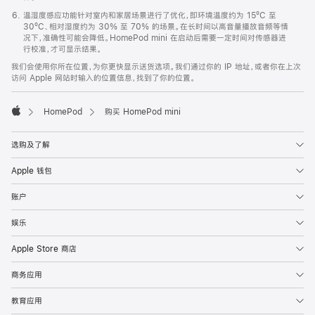
温湿度感应功能针对室内和家居场景进行了优化，即环境温度约为 15ºC 至
30ºC、相对湿度约为 30% 至 70% 的场景。在长时间以高音量播放音频等情
况下，准确性可能会降低。HomePod mini 在启动后需要一定时间对传感器进
行校准，才可显示结果。
我们会使用你所在位置，为你更快显示送货选项。我们通过你的 IP 地址，或者你在上次
访问 Apple 网站时输入的位置信息，找到了你的位置。
HomePod
购买 HomePod mini
Apple
选购及了解
Apple 钱包
账户
娱乐
Apple Store 商店
商务应用
教育应用