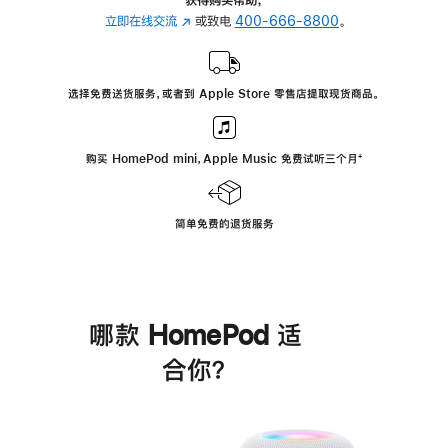
立即在线交流
(在
或致电
400-666-8800
。
新
窗
口
选择免费送货服务，或者到 Apple Store 零售店提取现货商品。
中
打
开)
购买 HomePod mini，Apple Music 免费试听三个月
脚
⁺
注
简单免费的退货服务
哪款 HomePod 适
合你？
进
一
步