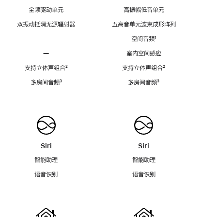
全频驱动单元
高振幅低音单元
双振动抵消无源辐射器
五高音单元波束成形阵列
—
空间音频
脚
¹
注
—
室内空间感应
支持立体声组合
脚
²
支持立体声组合
脚
²
注
注
多房间音频
脚
³
多房间音频
脚
³
注
注
Siri
Siri
智能助理
智能助理
语音识别
语音识别