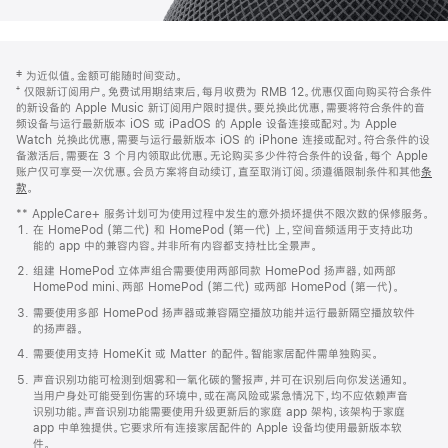
网
脚
‡ 为近似值。金额可能随时间变动。
注
页
⁺ 仅限新订阅用户。免费试用期结束后，每月收费为 RMB 12。优惠仅面向购买符合条件
页
的新设备的 Apple Music 新订阅用户限时提供。要兑换此优惠，需要将符合条件的音
频设备与运行最新版本 iOS 或 iPadOS 的 Apple 设备连接或配对。为 Apple
脚
Watch 兑换此优惠，需要与运行最新版本 iOS 的 iPhone 连接或配对。符合条件的设
备激活后，需要在 3 个月内领取此优惠。无论购买多少件符合条件的设备，每个 Apple
账户仅可享受一次优惠。会员方案将自动续订，直至取消订阅。须遵循限制条件和其他
条
款
。
(在
新
** AppleCare+ 服务计划可为使用过程中发生的意外损坏提供不限次数的保修服务。
窗
在 HomePod (第二代) 和 HomePod (第一代) 上，空间音频适用于支持此功
口
能的 app 中的兼容内容。并非所有内容都支持杜比全景声。
中
打
组建 HomePod 立体声组合需要使用两部同款 HomePod 扬声器，如两部
开)
HomePod mini、两部 HomePod (第二代) 或两部 HomePod (第一代)。
需要使用多部 HomePod 扬声器或兼容隔空播放功能并运行最新隔空播放软件
的扬声器。
需要使用支持 HomeKit 或 Matter 的配件。智能家居配件需单独购买。
声音识别功能可检测到烟雾和一氧化碳的警报声，并可在识别后向你发送通知。
当用户身处可能受到伤害的环境中，或在高风险或紧急情况下，均不应依赖声音
识别功能。声音识别功能需要使用升级更新后的家庭 app 架构，该架构于家庭
app 中单独提供。它要求所有连接家居配件的 Apple 设备均使用最新版本软
件。