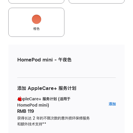
橙色
HomePod mini - 午夜色
添加 AppleCare+ 服务计划
AppleCare+ 服务计划 (适用于
AppleC
添加
HomePod mini)
服
RMB 119
务
获得长达 2 年的不限次数的意外损坏保修服务
和额外技术支持
脚
**
计
注