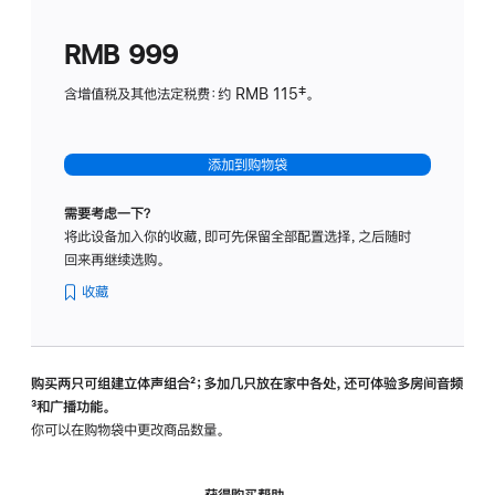
划
(适
RMB 999
用
于
含增值税及其他法定税费：约 RMB 115‡。
HomeP
mini)
添加到购物袋
需要考虑一下？
将此设备加入你的收藏，即可先保留全部配置选择，之后随时
回来再继续选购。
收藏
购买两只可组建立体声组合
脚
²；多加几只放在家中各处，还可体验多‍房‍间音频
脚
³和广播功能。
注
注
你可以在购物袋中更改商品数量。
获得购买帮助，