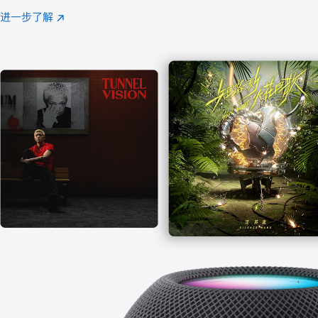
注
进一步了解
Apple
(在
Music
新
窗
口
中
打
开)