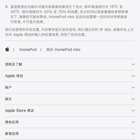
温湿度感应功能针对室内和家居场景进行了优化，即环境温度约为 15ºC 至
30ºC、相对湿度约为 30% 至 70% 的场景。在长时间以高音量播放音频等情
况下，准确性可能会降低。HomePod mini 在启动后需要一定时间对传感器进
行校准，才可显示结果。
我们会使用你所在位置，为你更快显示送货选项。我们通过你的 IP 地址，或者你在上次
访问 Apple 网站时输入的位置信息，找到了你的位置。
HomePod
购买 HomePod mini
Apple
选购及了解
Apple 钱包
账户
娱乐
Apple Store 商店
商务应用
教育应用