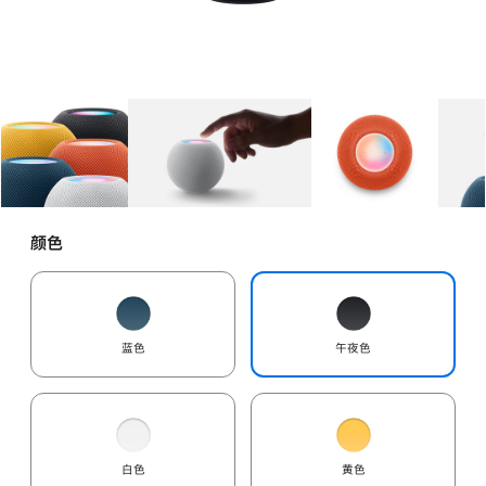
图库
图像
1
图库
图像
2
图库
图像
3
颜色
蓝色
午夜色
白色
黄色