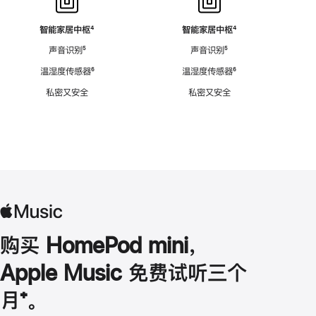
智能家居中枢
脚
⁴
智能家居中枢
脚
⁴
注
注
声音识别
脚
⁵
声音识别
脚
⁵
注
注
温湿度传感器
脚
⁶
温湿度传感器
脚
⁶
注
注
私密又安全
私密又安全
购买 HomePod mini，
Apple Music 免费试听三个
月
脚
⁺。