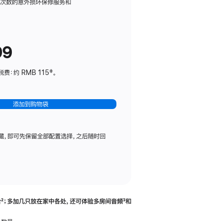
务
限次数的意外损坏保修服务和
计
划
(适
99
用
于
：约 RMB 115‡。
HomePod
mini)
添加到购物袋
藏，即可先保留全部配置选择，之后随时回
合
脚
²；多加几只放在家中各处，还可体验多‍房‍间音频
脚
³和
注
注