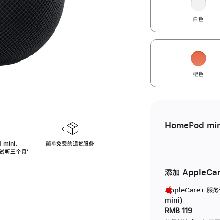
白色
橙色
HomePod min
 mini，
简单免费的退货服务
免费试听三个月
脚
⁺
注
添加 AppleCa
AppleCare+ 服
mini)
RMB 119