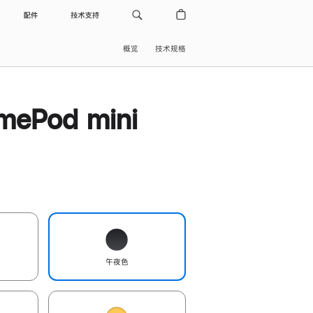
配件
技术支持
概览
技术规格
ePod mini
午夜色