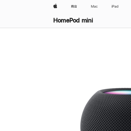
Apple
商店
Mac
iPad
HomePod mini
购
买
HomePod mini