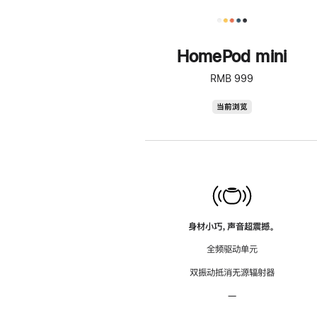
HomePod mini
RMB 999
HomePod
当前浏览
mini
身材小巧，声音超震撼。
全频驱动单元
双振动抵消无源辐射器
—