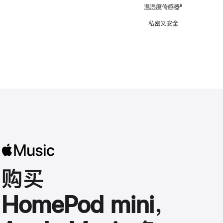
注
温湿度传感器
脚
⁶
注
私密又安全
购买
HomePod mini，