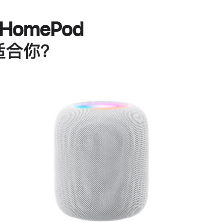
HomePod
适合你？
进
一
步
了
解
HomePod<