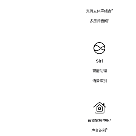
—
支持立体声组合
脚
²
注
多房间音频
脚
³
注
Siri
智能助理
语音识别
智能家居中枢
脚
⁴
注
声音识别
脚
⁵