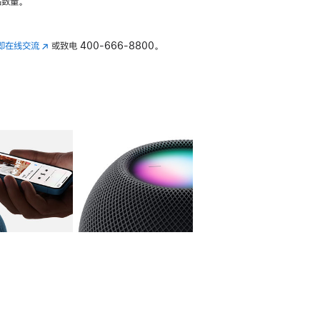
数量。
即在线交流
(在
或致电
400-666-8800。
新
窗
口
中
打
开)
库
图像
4
图库
图像
5