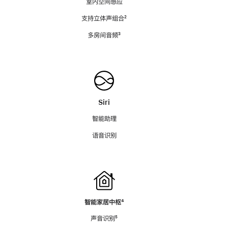
室内空间感应
支持立体声组合
脚
²
注
多房间音频
脚
³
注
Siri
智能助理
语音识别
智能家居中枢
脚
⁴
注
声音识别
脚
⁵