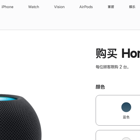
iPhone
Watch
Vision
AirPods
家居
娱乐
购买 Hom
每位顾客限购 2 台。
颜色
蓝色