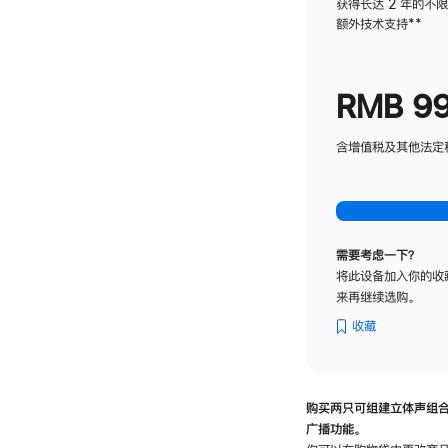
获得长达 2 年的不
额外技术支持
脚
**
注
RMB 9
含增值税及其他法定税费
需要考虑一下？
将此设备加入你的收
来再继续选购。
收藏
购买两只可组建立体声组
广播功能。