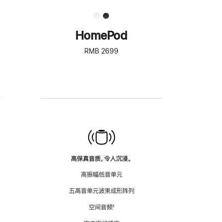
HomePod
RMB 2699
高保真音质，令人沉浸。
高振幅低音单元
五高音单元波束成形阵列
空间音频
脚
¹
注