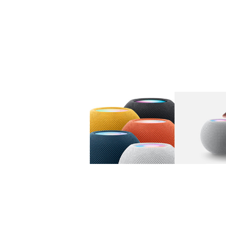
图库
图像
1