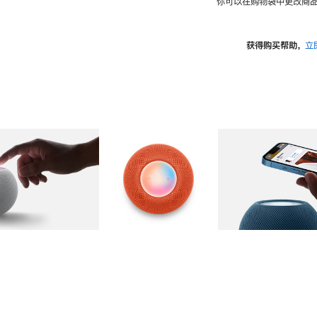
你可以在购物袋中更改商品
获得购买帮助，
立
图库
图像
2
图库
图像
3
图